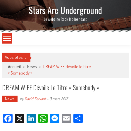
Stars Are Underground
Le webzine Rock Indépendant
Vous êtes ici
Accueil
>
News
>
DREAM WIFE dévoile le titre
« Somebody »
DREAM WIFE Dévoile Le Titre « Somebody »
News
by
David Servant
-
9 mars 2017
Facebook
X
LinkedIn
WhatsApp
Messenger
Email
Partager