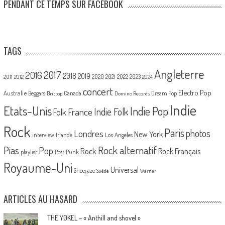
PENDANT CE TEMPS SUR FACEBOOK
TAGS
Angleterre
2017
2016
2018
2019
2020
2021
2022
2023
2011
2012
2024
concert
Electro Pop
Australie
Canada
Beggars
Dream Pop
Britpop
Domino Records
Indie
Etats-Unis
Indie Pop
France
Indie Folk
Folk
Rock
Paris
Londres
photos
New York
Los Angeles
interview
Irlande
Pias
Rock alternatif
Pop
Rock
Rock Français
playlist
Post Punk
Royaume-Uni
Universal
Shoegaze
Suède
Warner
ARTICLES AU HASARD
THE YOKEL – « Anthill and shovel »