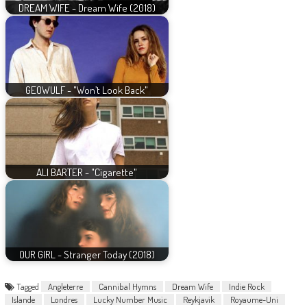
DREAM WIFE - Dream Wife (2018)
GEOWULF - "Won’t Look Back"
ALI BARTER - "Cigarette"
OUR GIRL - Stranger Today (2018)
Tagged
Angleterre
Cannibal Hymns
Dream Wife
Indie Rock
Islande
Londres
Lucky Number Music
Reykjavik
Royaume-Uni