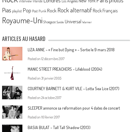
Londres
photos
New York
Los Angeles
interview
Irlande
Pias
Rock alternatif
Pop
Rock
Rock Français
playlist
Post Punk
Royaume-Uni
Universal
Shoegaze
Suède
Warner
ARTICLES AU HASARD
LIZA ANNE – « Fine but Dying » – Sortie le 9 mars 2018
Posted on
12 décembre 2017
MANIC STREET PREACHERS – Lifeblood (2004)
Posted on
31 janvier 2005
COURTNEY BARNETT & KURT VILE – Lotta Sea Lice (2017)
Posted on
24 octobre 2017
SLEEPER annonce sa reformation pour 4 dates de concert
Posted on
16 février 2017
BASIA BULAT – Tall Tall Shadow (2013)