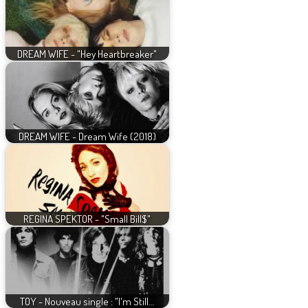
DREAM WIFE - "Hey Heartbreaker"
DREAM WIFE - Dream Wife (2018)
REGINA SPEKTOR - "Small Bill$"
TOY - Nouveau single : "I'm Still…