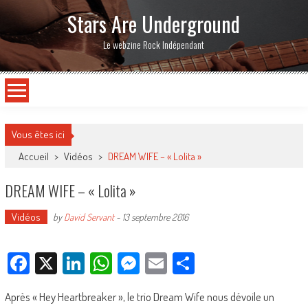
Stars Are Underground
Le webzine Rock Indépendant
Vous êtes ici
Accueil
>
Vidéos
>
DREAM WIFE – « Lolita »
DREAM WIFE – « Lolita »
Vidéos
by
David Servant
-
13 septembre 2016
Facebook
X
LinkedIn
WhatsApp
Messenger
Email
Partager
Après « Hey Heartbreaker », le trio Dream Wife nous dévoile un