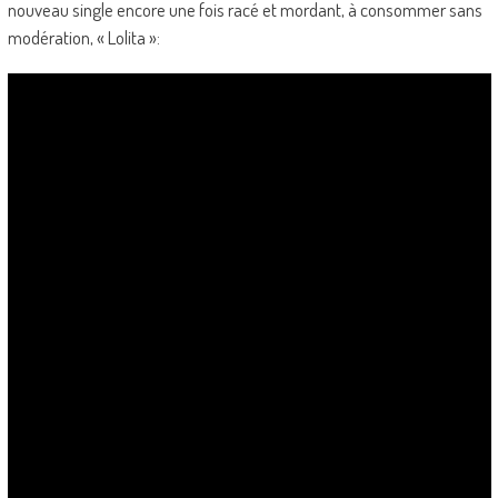
nouveau single encore une fois racé et mordant, à consommer sans
modération, « Lolita »: