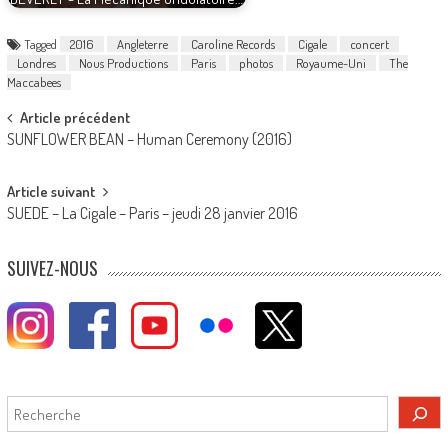
Tagged
2016
Angleterre
Caroline Records
Cigale
concert
Londres
Nous Productions
Paris
photos
Royaume-Uni
The
Maccabees
Post
Article précédent
SUNFLOWER BEAN – Human Ceremony (2016)
navigation
Article suivant
SUEDE – La Cigale – Paris – jeudi 28 janvier 2016
SUIVEZ-NOUS
Rechercher