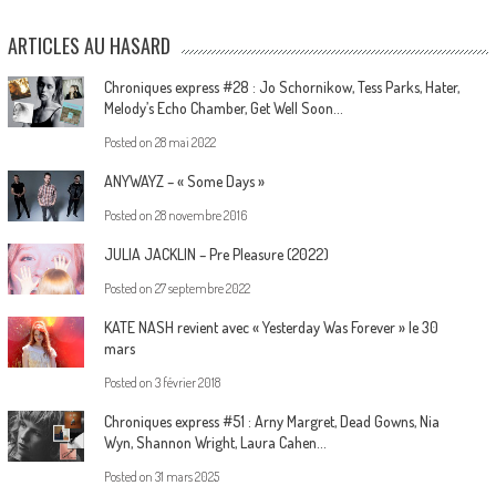
ARTICLES AU HASARD
Chroniques express #28 : Jo Schornikow, Tess Parks, Hater,
Melody’s Echo Chamber, Get Well Soon…
Posted on
28 mai 2022
ANYWAYZ – « Some Days »
Posted on
28 novembre 2016
JULIA JACKLIN – Pre Pleasure (2022)
Posted on
27 septembre 2022
KATE NASH revient avec « Yesterday Was Forever » le 30
mars
Posted on
3 février 2018
Chroniques express #51 : Arny Margret, Dead Gowns, Nia
Wyn, Shannon Wright, Laura Cahen…
Posted on
31 mars 2025