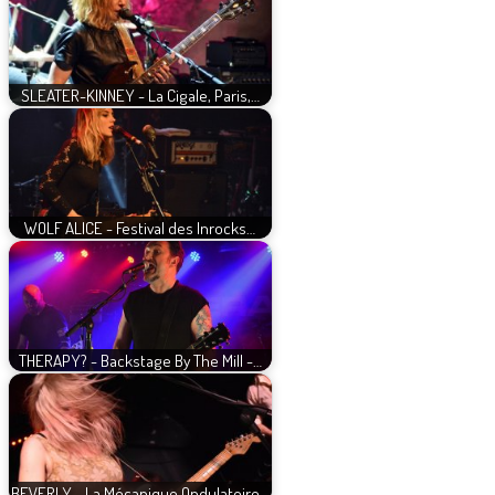
SLEATER-KINNEY - La Cigale, Paris,…
WOLF ALICE - Festival des Inrocks…
THERAPY? - Backstage By The Mill -…
BEVERLY - La Mécanique Ondulatoire…