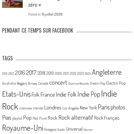
zéro »
Posted on
9 juillet 2026
PENDANT CE TEMPS SUR FACEBOOK
TAGS
Angleterre
2017
2016
2018
2019
2020
2021
2022
2023
2011
2012
2024
concert
Electro Pop
Australie
Canada
Beggars
Dream Pop
Britpop
Domino Records
Indie
Etats-Unis
Indie Pop
France
Indie Folk
Folk
Rock
Paris
Londres
photos
New York
Los Angeles
interview
Irlande
Pias
Rock alternatif
Pop
Rock
Rock Français
playlist
Post Punk
Royaume-Uni
Universal
Shoegaze
Suède
Warner