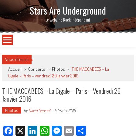
Stars Are Underground
Le webzine Rock Indépendant
Vous êtes ici
Accueil
>
Concerts
>
Photos
>
THE MACCABEES – La
Cigale – Paris – vendredi 29 janvier 2016
THE MACCABEES – La Cigale – Paris – Vendredi 29
Janvier 2016
Photos
by
David Servant
-
5 février 2016
Facebook
X
LinkedIn
WhatsApp
Messenger
Email
Partager