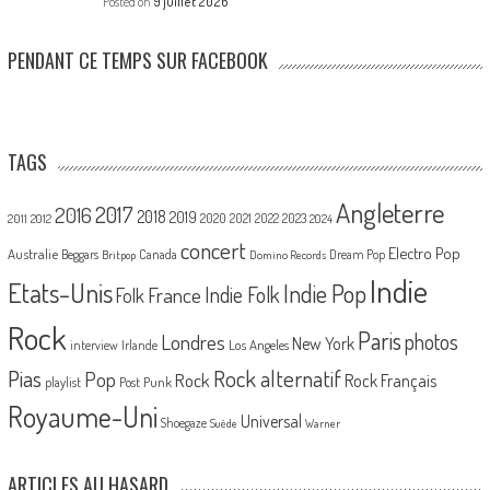
Posted on
9 juillet 2026
PENDANT CE TEMPS SUR FACEBOOK
TAGS
Angleterre
2017
2016
2018
2019
2020
2021
2022
2023
2011
2012
2024
concert
Electro Pop
Australie
Canada
Beggars
Dream Pop
Britpop
Domino Records
Indie
Etats-Unis
Indie Pop
France
Indie Folk
Folk
Rock
Paris
Londres
photos
New York
Los Angeles
interview
Irlande
Pias
Rock alternatif
Pop
Rock
Rock Français
playlist
Post Punk
Royaume-Uni
Universal
Shoegaze
Suède
Warner
ARTICLES AU HASARD