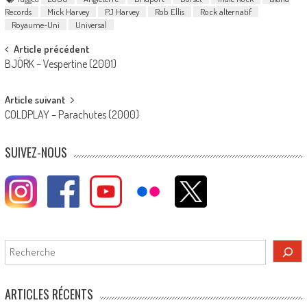
Records
Mick Harvey
PJ Harvey
Rob Ellis
Rock alternatif
Royaume-Uni
Universal
Post
Article précédent
BJÖRK – Vespertine (2001)
navigation
Article suivant
COLDPLAY – Parachutes (2000)
SUIVEZ-NOUS
Rechercher
ARTICLES RÉCENTS