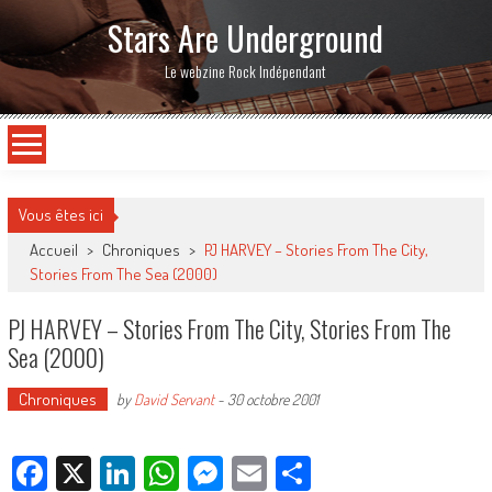
Stars Are Underground
Le webzine Rock Indépendant
Vous êtes ici
Accueil
>
Chroniques
>
PJ HARVEY – Stories From The City,
Stories From The Sea (2000)
PJ HARVEY – Stories From The City, Stories From The
Sea (2000)
Chroniques
by
David Servant
-
30 octobre 2001
Facebook
X
LinkedIn
WhatsApp
Messenger
Email
Partager