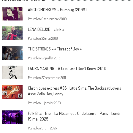
ARCTIC MONKEYS – Humbug (2009)
Posted on
9 septembre 2009
LENA DELUXE – « Ink »
Posted on
25 mai 2016
THE STROKES – « Threat of Joy »
Posted on
27 juillet 2016
LAURA MARLING – A Creature I Don’t Know (2011)
Posted on
27 septembre 2011
Chroniques express #36 : Little Simz, The Backseat Lovers ,
Ashe, Zella Day, Lonny…
Posted on
11 janvier 2023
Folk Bitch Trio – La Mécanique Ondulatoire – Paris – Lundi
19 mai 2025
Posted on
3 juin 2025