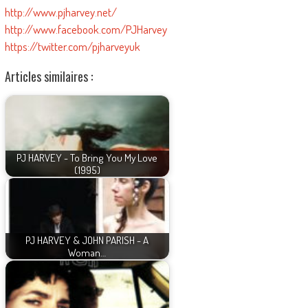
http://www.pjharvey.net/
http://www.facebook.com/PJHarvey
https://twitter.com/pjharveyuk
Articles similaires :
PJ HARVEY - To Bring You My Love
(1995)
PJ HARVEY & JOHN PARISH - A
Woman…