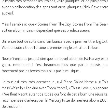
le moins très personnelles, froides, voire glauques, et de plus parfois
avec en collaboration des gens tout aussi glauques (Nick Cave entre
autres).
Mais il semble ici que « Stories From The City, Stories From The Sea »
soit un album moins indépendant que ses prédécesseurs.
On rentre tout de suite dans l’ambiance avec le premier titre, Big Exit.
Vient ensuite « Good Fortune », premier single extrait de l’album.
Nous n’irons pas jusqu’à dire que le nouvel album de PJ Harvey est «
gai », cependant il l’est beaucoup plus que par le passé, pas
forcement par les textes mais plus par la musique.
Le tout est très, très accrocheur , « A Place Called Home », « This
Mess We’re In » (en duo avec Thom Yorke), « This is Love », ou encore
« We float » sont autant de tubes qui font de cet album une réussite,
récompensée d’ailleurs par le Mercury Prize du meilleur album 2001.
Du très bon.