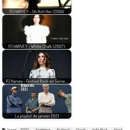
PJ HARVEY - Uh Huh Her (2004)
PJ HARVEY - White Chalk (2007)
PJ Harvey - Festival Rock en Seine…
La playlist de janvier 2021
Tagged
2000
Angleterre
Bridport
Dorset
Indie Rock
Island