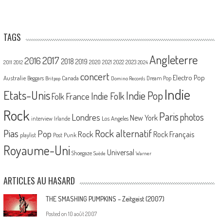
TAGS
Angleterre
2017
2016
2018
2019
2020
2021
2022
2023
2011
2012
2024
concert
Electro Pop
Australie
Canada
Beggars
Dream Pop
Britpop
Domino Records
Indie
Etats-Unis
Indie Pop
France
Indie Folk
Folk
Rock
Paris
Londres
photos
New York
Los Angeles
interview
Irlande
Pias
Rock alternatif
Pop
Rock
Rock Français
playlist
Post Punk
Royaume-Uni
Universal
Shoegaze
Suède
Warner
ARTICLES AU HASARD
THE SMASHING PUMPKINS – Zeitgeist (2007)
Posted on
10 août 2007