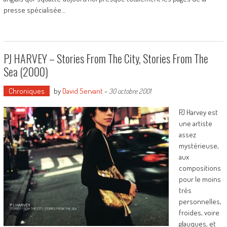
presse spécialisée…
PJ HARVEY – Stories From The City, Stories From The
Sea (2000)
Chroniques
by
David Servant
-
30 octobre 2001
PJ Harvey est
une artiste
assez
mystérieuse,
aux
compositions
pour le moins
très
personnelles,
froides, voire
glauques, et