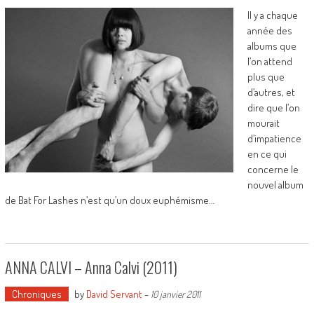
Il y a chaque
année des
albums que
l’on attend
plus que
d’autres, et
dire que l’on
mourait
d’impatience
en ce qui
concerne le
nouvel album
de Bat For Lashes n’est qu’un doux euphémisme…
ANNA CALVI – Anna Calvi (2011)
Chroniques
by
David Servant
-
10 janvier 2011