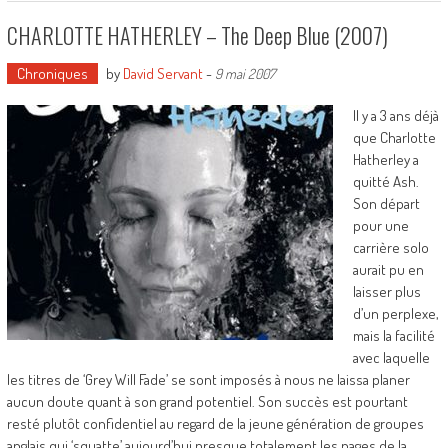
CHARLOTTE HATHERLEY – The Deep Blue (2007)
Chroniques
by
David Servant
-
9 mai 2007
Il y a 3 ans déjà
que Charlotte
Hatherley a
quitté Ash.
Son départ
pour une
carrière solo
aurait pu en
laisser plus
d’un perplexe,
mais la facilité
avec laquelle
les titres de ‘Grey Will Fade’ se sont imposés à nous ne laissa planer
aucun doute quant à son grand potentiel. Son succès est pourtant
resté plutôt confidentiel au regard de la jeune génération de groupes
anglais qui ‘squatte’ aujourd’hui presque totalement les pages de la