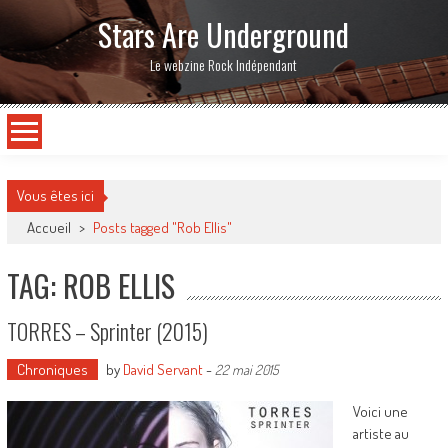
Stars Are Underground
Le webzine Rock Indépendant
Vous êtes ici
Accueil
>
Posts tagged "Rob Ellis"
TAG: ROB ELLIS
TORRES – Sprinter (2015)
Chroniques
by
David Servant
-
22 mai 2015
Voici une
artiste au