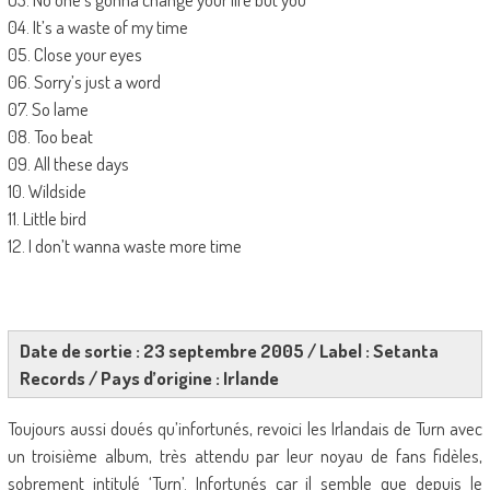
04. It’s a waste of my time
05. Close your eyes
06. Sorry’s just a word
07. So lame
08. Too beat
09. All these days
10. Wildside
11. Little bird
12. I don’t wanna waste more time
Date de sortie : 23 septembre 2005 / Label : Setanta
Records / Pays d’origine : Irlande
Toujours aussi doués qu’infortunés, revoici les Irlandais de Turn avec
un troisième album, très attendu par leur noyau de fans fidèles,
sobrement intitulé ‘Turn’. Infortunés car il semble que depuis le