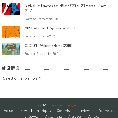
Festival Les Femmes s’en Mêlent #20 du 23 mars au 8 avril
2017
Posted on
22 décembre 2016
MUSE – Origin Of Symmetry (2001)
Posted on
16 octobre 2001
COCOON – Welcome Home (2016)
Posted on
6 septembre 2016
ARCHIVES
Archives
© 2026
Stars Are Underground
Accueil
News
Chroniques
Concerts
Interviews
Découvertes
En écoute
Classements
A propos
Contact