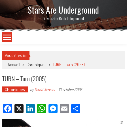
Stars Are Underground
Le webzine Rock Indépendant
Vous êtes ici
Accueil
>
Chroniques
>
TURN – Turn (2005)
TURN – Turn (2005)
Chroniques
by
David Servant
-
13 octobre 2005
Facebook
X
LinkedIn
WhatsApp
Messenger
Email
Partager
01.