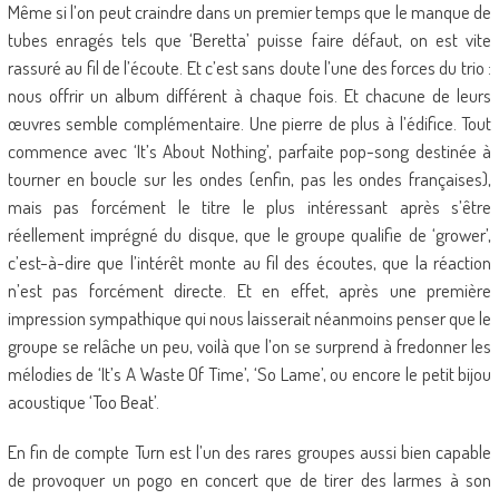
Même si l’on peut craindre dans un premier temps que le manque de
tubes enragés tels que ‘Beretta’ puisse faire défaut, on est vite
rassuré au fil de l’écoute. Et c’est sans doute l’une des forces du trio :
nous offrir un album différent à chaque fois. Et chacune de leurs
œuvres semble complémentaire. Une pierre de plus à l’édifice. Tout
commence avec ‘It’s About Nothing’, parfaite pop-song destinée à
tourner en boucle sur les ondes (enfin, pas les ondes françaises),
mais pas forcément le titre le plus intéressant après s’être
réellement imprégné du disque, que le groupe qualifie de ‘grower’,
c’est-à-dire que l’intérêt monte au fil des écoutes, que la réaction
n’est pas forcément directe. Et en effet, après une première
impression sympathique qui nous laisserait néanmoins penser que le
groupe se relâche un peu, voilà que l’on se surprend à fredonner les
mélodies de ‘It’s A Waste Of Time’, ‘So Lame’, ou encore le petit bijou
acoustique ‘Too Beat’.
En fin de compte Turn est l’un des rares groupes aussi bien capable
de provoquer un pogo en concert que de tirer des larmes à son