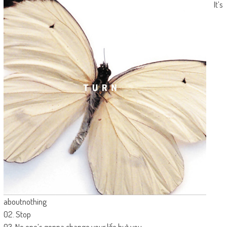
It’s
aboutnothing
02. Stop
03. No one’s gonna change your life but you