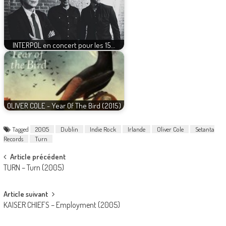
INTERPOL en concert pour les 15…
OLIVER COLE - Year Of The Bird (2015)
Tagged
2005
Dublin
Indie Rock
Irlande
Oliver Cole
Setanta
Records
Turn
Post
Article précédent
TURN – Turn (2005)
navigation
Article suivant
KAISER CHIEFS – Employment (2005)