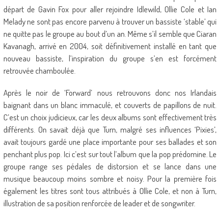
départ de Gavin Fox pour aller rejoindre Idlewild, Ollie Cole et Ian
Melady ne sont pas encore parvenu à trouver un bassiste ‘stable’ qui
ne quitte pas le groupe au bout d’un an. Même s’il semble que Ciaran
Kavanagh, arrivé en 2004, soit définitivement installé en tant que
nouveau bassiste, l’inspiration du groupe s’en est forcément
retrouvée chamboulée.
Après le noir de ‘Forward’ nous retrouvons donc nos Irlandais
baignant dans un blanc immaculé, et couverts de papillons de nuit.
C’est un choix judicieux, car les deux albums sont effectivement très
différents. On savait déjà que Turn, malgré ses influences ‘Pixies’,
avait toujours gardé une place importante pour ses ballades et son
penchant plus pop. Ici c’est sur tout l’album que la pop prédomine. Le
groupe range ses pédales de distorsion et se lance dans une
musique beaucoup moins sombre et noisy. Pour la première fois
également les titres sont tous attribués à Ollie Cole, et non à Turn,
illustration de sa position renforcée de leader et de songwriter.