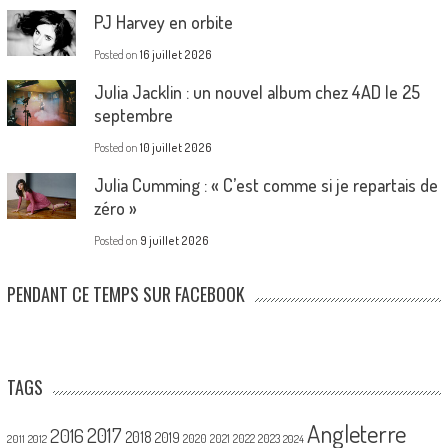
PJ Harvey en orbite
Posted on
16 juillet 2026
Julia Jacklin : un nouvel album chez 4AD le 25
septembre
Posted on
10 juillet 2026
Julia Cumming : « C’est comme si je repartais de
zéro »
Posted on
9 juillet 2026
PENDANT CE TEMPS SUR FACEBOOK
TAGS
Angleterre
2017
2016
2018
2019
2020
2021
2022
2023
2011
2012
2024