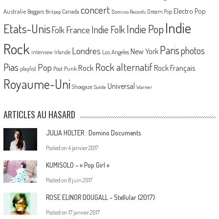
concert
Electro Pop
Australie
Canada
Beggars
Dream Pop
Britpop
Domino Records
Indie
Etats-Unis
Indie Pop
France
Indie Folk
Folk
Rock
Paris
Londres
photos
New York
Los Angeles
interview
Irlande
Pias
Rock alternatif
Pop
Rock
Rock Français
playlist
Post Punk
Royaume-Uni
Universal
Shoegaze
Suède
Warner
ARTICLES AU HASARD
JULIA HOLTER : Domino Documents
Posted on
4 janvier 2017
KUMISOLO – « Pop Girl »
Posted on
8 juin 2017
ROSE ELINOR DOUGALL – Stellular (2017)
Posted on
17 janvier 2017