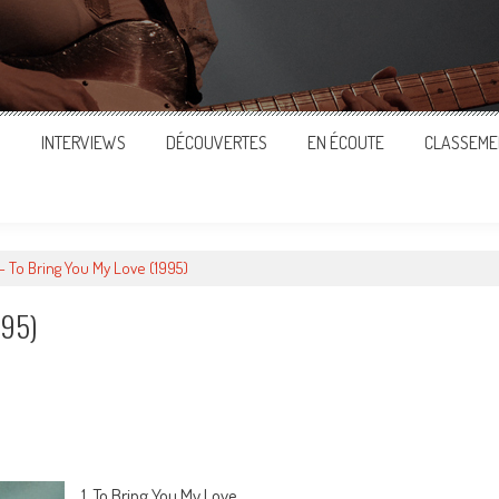
S
INTERVIEWS
DÉCOUVERTES
EN ÉCOUTE
CLASSEME
– To Bring You My Love (1995)
995)
ger
1. To Bring You My Love