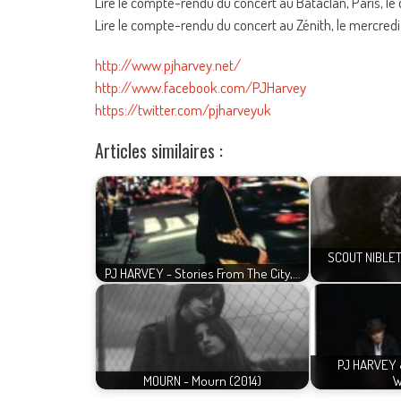
Lire le compte-rendu du concert au Bataclan, Paris, l
Lire le compte-rendu du concert au Zénith, le mercredi
http://www.pjharvey.net/
http://www.facebook.com/PJHarvey
https://twitter.com/pjharveyuk
Articles similaires :
SCOUT NIBLET
PJ HARVEY - Stories From The City,…
PJ HARVEY 
MOURN - Mourn (2014)
W