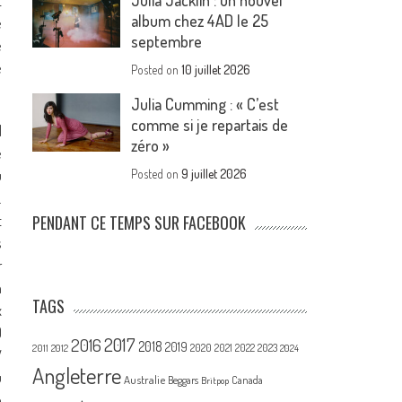
Julia Jacklin : un nouvel
t
album chez 4AD le 25
e
septembre
e
e
Posted on
10 juillet 2026
Julia Cumming : « C’est
comme si je repartais de
d
zéro »
e
u
Posted on
9 juillet 2026
.
t
PENDANT CE TEMPS SUR FACEBOOK
s
r
a
TAGS
x
)
2017
2016
2018
2019
2020
2021
2022
2023
2011
2012
2024
V
Angleterre
u
Australie
Canada
Beggars
Britpop
n