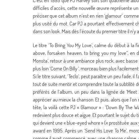
C’est en 1995 que PJ Harvey sort son quatrième albu
difficiles d’accès, cette nouvelle œuvre représente un
préciser que cet album n’est en rien ‘glamour’ comme p
plus usité du mot. Car PJ a pourtant effectivement c
dans son look. Mais dès l’écoute du premier titre il n’
Le titre ‘To Bring You My Love’, calme du début à la 
above, forsaken heaven, to bring you my love”, en di
Monsta’, retour à une ambiance plus rock, avec basse dis
plus loin ‘Come On Billy ‘, morceau bien plus facilemen
Si le titre suivant, ‘Teclo’, peut paraître un peu fade, i
tout de suite mentir et comprendre toute la subtili
préférés de l’album, un peu dans la lignée de ‘Meet 
apprécier au mieux la chanson. Et puis, alors que l’on 
tête, la voilà cette PJ « Glamour » : ‘Down By The Wa
redevient plus douce et aigue. Et pourtant le sujet du titr
qui devient une « blue-eyed whore » (« prostituée aux
award en 1995. Après un ‘Send His Love To Me’, morce
comme il avait commencé, avec une chanson calme, so