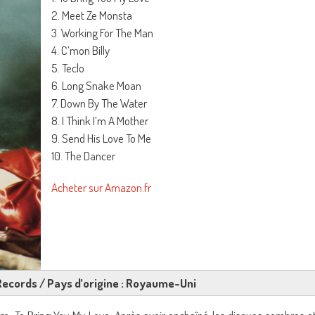
2. Meet Ze Monsta
3. Working For The Man
4. C’mon Billy
5. Teclo
6. Long Snake Moan
7. Down By The Water
8. I Think I’m A Mother
9. Send His Love To Me
10. The Dancer
Acheter sur Amazon.fr
nd Records / Pays d’origine : Royaume-Uni