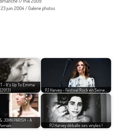
e dimanche 17 mai 2009
 23 juin 2004 / Galerie photos
T - It's Up To Emma
(2013)
PJ Harvey - Festival Rock en Seine…
& JOHN PARISH - A
oman…
PJ Harvey déballe ses vinyles !