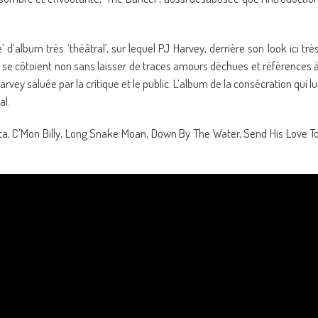
 d’album très ‘théâtral’, sur lequel PJ Harvey, derrière son look ici trè
ou se côtoient non sans laisser de traces amours déchues et références 
rvey saluée par la critique et le public. L’album de la consécration qui lu
al.
sta, C’Mon Billy, Long Snake Moan, Down By The Water, Send His Love T