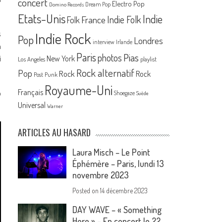
concert
Electro Pop
Dream Pop
Domino Records
Etats-Unis
Indie
France
Indie Folk
Folk
s
Indie Rock
Pop
Londres
interview
Irlande
à
Paris
Pias
photos
i
New York
Los Angeles
playlist
Rock alternatif
Pop
Rock
Rock
Post Punk
Royaume-Uni
Français
o
Shoegaze
Suède
Universal
Warner
ARTICLES AU HASARD
Laura Misch – Le Point
Éphémère – Paris, lundi 13
novembre 2023
Posted on
14 décembre 2023
DAY WAVE – « Something
Here » – En concert le 22