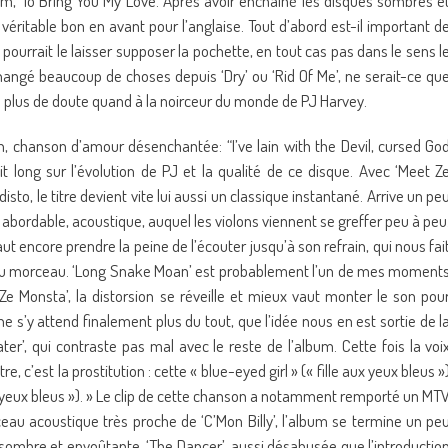
m, To Bring You My Love. Après avoir enchaîné les disques sombres e
 véritable bon en avant pour l’anglaise. Tout d’abord est-il important d
ourrait le laisser supposer la pochette, en tout cas pas dans le sens l
hangé beaucoup de choses depuis ‘Dry’ ou ‘Rid Of Me’, ne serait-ce qu
y a plus de doute quand à la noirceur du monde de PJ Harvey.
fin, chanson d’amour désenchantée: “I’ve lain with the Devil, cursed Go
t long sur l’évolution de PJ et la qualité de ce disque. Avec ‘Meet Z
to, le titre devient vite lui aussi un classique instantané. Arrive un pe
t abordable, acoustique, auquel les violons viennent se greffer peu à peu
l faut encore prendre la peine de l’écouter jusqu’à son refrain, qui nous fai
té du morceau. ‘Long Snake Moan’ est probablement l’un de mes moment
Ze Monsta’, la distorsion se réveille et mieux vaut monter le son pou
ne s’y attend finalement plus du tout, que l’idée nous en est sortie de l
ter’, qui contraste pas mal avec le reste de l’album. Cette fois la voi
e, c’est la prostitution : cette « blue-eyed girl » (« fille aux yeux bleus »
 yeux bleus »). » Le clip de cette chanson a notamment remporté un MT
au acoustique très proche de ‘C’Mon Billy’, l’album se termine un pe
mbre et envoûtante, ‘The Dancer’, aussi désabusée que l’introductio