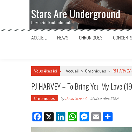
Stars Are Underground
Le webzine Rock Indépendant
ACCUEIL
NEWS
CHRONIQUES
CONCERT
Vous êtes ici
Accueil
>
Chroniques
>
PJ HARVEY 
PJ HARVEY – To Bring You My Love (1
Chroniques
by
David Servant
-
16 décembre 2004
Facebook
X
LinkedIn
WhatsApp
Messenger
Email
Parta