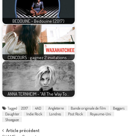
BEDOUINE - Bedouine (2017)
CONCOURS : gagnez 2 invitations…
ANNA TERNHEIM - "All The Way To…
Tagged
2017
4AD
Angleterre
Bande originale de film
Beggars
Daughter
Indie Rock
Londres
Post Rock
Royaume-Uni
Shoegaze
Post
Article précédent