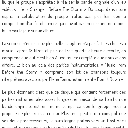
là, que le groupe s’apprêtait à réaliser la bande originale d’un jeu
vidéo, « Life is Strange : Before The Storm ». Du coup, dans notre
esprit, la collaboration du groupe n’allait pas plus loin que la
composition d’un fond sonore qui n’avait pas nécessairement pour
but à voir le jour sur un album.
La surprise n’en est que plus belle. Daughter n’a pas fait les choses à
moitié : après 13 titres et plus de trois quarts d’heure d’écoute, on
comprend que oui, c’est bien à une œuvre complète que nous avons
affaire. Et bien au-delà des parties instrumentales, « Music From
Before the Storm » comprend son lot de chansons toujours
interprétées avec brio par Elena Tonra, notamment « Burn It Down ».
Le plus étonnant c’est que ce disque qui contient forcément des
parties instrumentales assez longues, en raison de sa fonction de
bande originale, est en même temps ce que le groupe nous a
proposé de plus Rock à ce jour. Plus brut, peut-être moins poli que
ses deux prédécesseurs, l’album lorgne parfois vers un Post Rock
puissant, par exemple au beau milieu du titre « Flaws », lorsque celui-