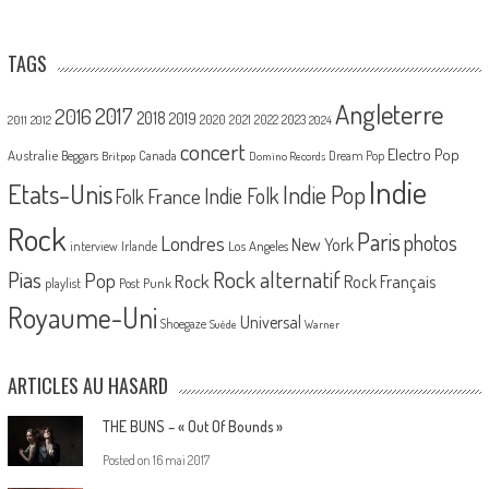
TAGS
Angleterre
2017
2016
2018
2019
2020
2021
2022
2023
2011
2012
2024
concert
Electro Pop
Australie
Canada
Beggars
Dream Pop
Britpop
Domino Records
Indie
Etats-Unis
Indie Pop
France
Indie Folk
Folk
Rock
Paris
Londres
photos
New York
Los Angeles
interview
Irlande
Pias
Rock alternatif
Pop
Rock
Rock Français
playlist
Post Punk
Royaume-Uni
Universal
Shoegaze
Suède
Warner
ARTICLES AU HASARD
THE BUNS – « Out Of Bounds »
Posted on
16 mai 2017