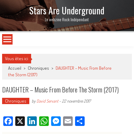
Stars Are Underground
Le webzine Rock Indépendant
Vous êtes ici
Accueil
>
Chroniques
>
DAUGHTER – Music From Before
the Storm (2017)
DAUGHTER – Music From Before The Storm (2017)
Chroniques
by
David Servant
-
22 novembre 2017
Facebook
X
LinkedIn
WhatsApp
Messenger
Email
Partager