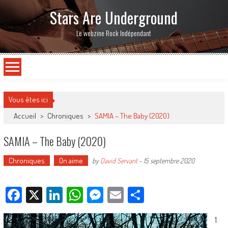
Stars Are Underground
Le webzine Rock Indépendant
Vous êtes ici
Accueil
>
Chroniques
>
SAMIA – The Baby (2020)
SAMIA – The Baby (2020)
Chroniques
On aime
by
David Servant
-
15 septembre 2020
Facebook
X
LinkedIn
WhatsApp
Messenger
Email
Partager
1.