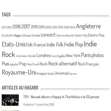
TAGS
Angleterre
2017
2016
2018
2019
2020
2021
2022
2023
2011
2012
2024
concert
Electro Pop
Australie
Canada
Beggars
Dream Pop
Britpop
Domino Records
Indie
Etats-Unis
Indie Pop
France
Indie Folk
Folk
Rock
Paris
Londres
photos
New York
Los Angeles
interview
Irlande
Pias
Rock alternatif
Pop
Rock
Rock Français
playlist
Post Punk
Royaume-Uni
Universal
Shoegaze
Suède
Warner
ARTICLES AU HASARD
TOY : Nouvel album « Happy In The Hollow » le 25 janvier
Posted on
7 novembre 2018