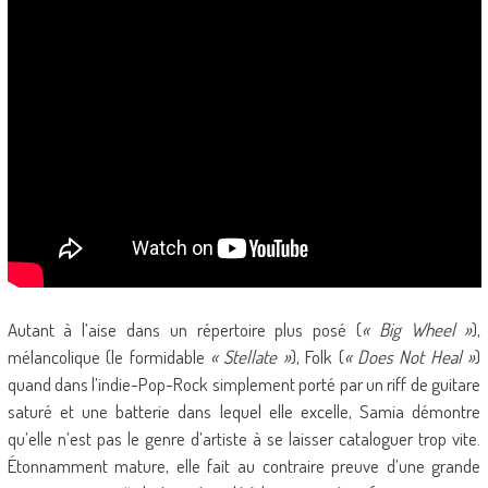
Autant à l’aise dans un répertoire plus posé (
« Big Wheel »
),
mélancolique (le formidable
« Stellate »
), Folk (
« Does Not Heal »
)
quand dans l’indie-Pop-Rock simplement porté par un riff de guitare
saturé et une batterie dans lequel elle excelle, Samia démontre
qu’elle n’est pas le genre d’artiste à se laisser cataloguer trop vite.
Étonnamment mature, elle fait au contraire preuve d’une grande