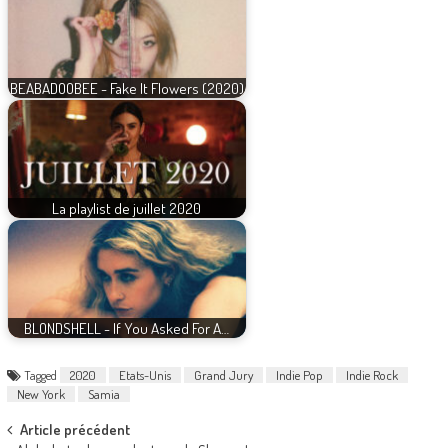
BEABADOOBEE - Fake It Flowers (2020)
La playlist de juillet 2020
BLONDSHELL - If You Asked For A…
Tagged
2020
Etats-Unis
Grand Jury
Indie Pop
Indie Rock
New York
Samia
Post
Article précédent