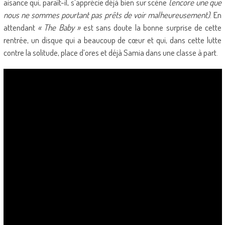
aisance qui, paraît-il, s’apprécie déjà bien sur scène
(encore une que
nous ne sommes pourtant pas prêts de voir malheureusement)
. En
attendant
« The Baby »
est sans doute la bonne surprise de cette
rentrée, un disque qui a beaucoup de cœur et qui, dans cette lutte
contre la solitude, place d’ores et déjà Samia dans une classe à part.