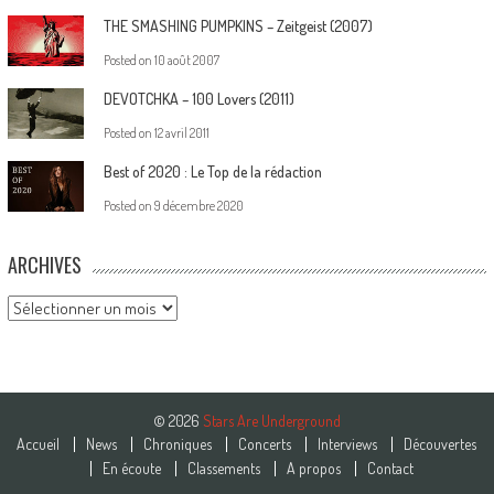
THE SMASHING PUMPKINS – Zeitgeist (2007)
Posted on
10 août 2007
DEVOTCHKA – 100 Lovers (2011)
Posted on
12 avril 2011
Best of 2020 : Le Top de la rédaction
Posted on
9 décembre 2020
ARCHIVES
Archives
© 2026
Stars Are Underground
Accueil
News
Chroniques
Concerts
Interviews
Découvertes
En écoute
Classements
A propos
Contact