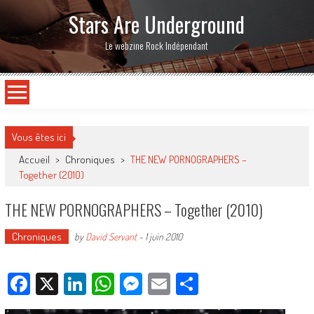
Stars Are Underground
Le webzine Rock Indépendant
Vous êtes ici
Accueil
>
Chroniques
>
THE NEW PORNOGRAPHERS –
Together (2010)
THE NEW PORNOGRAPHERS – Together (2010)
Chroniques
by
David Servant
-
1 juin 2010
Facebook
X
LinkedIn
WhatsApp
Messenger
Email
Partager