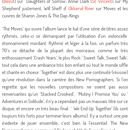
(
Beirut
) sur ‘ Daughters of Sorrow’, Annie Clark (
St. Vincent
) sur ‘My
Shepherd’ justement, Will Sheff d’
Okkervil River
sur ‘Moves et les
cuivres de Sharon Jones & The Dap-Kings.
‘The Moves’ qui ouvre l’album lance le bal d’une série de titres assez
rythmés, celui-ci se démarquant par l’utilisation d’un violoncelle
étonnamment mordant. Rythmé et léger à la fois; un parfum très
70’s se détache de la plupart des morceaux, comme le très
enthousiasmant ‘Crash Years’, le plus Rock ‘ Sweet Talk, Sweet Talk’,
tout cela dans une ambiance très bon enfant où tout le monde siffle
et chante en choeur. ‘Together’ est donc plus une continuité (réussie)
qu’une révolution dans la carrière des New Pornographers. Si l’on
regrette que les nouvelles compositions ne soient pas aussi
renversantes qu’un ‘Stacked Crooked’, ‘Mutiny I Promise You’ ou ‘
Adventures in Solitude’, il n’y a cependant pas un mauvais titre sur ce
disque, et encore un très beau final : ‘ We End Up Together’ (ils sont
toujours très forts pour terminer leurs albums). Il y a surtout une joie
évidente de jouer ensemble, c’est bien là l’essentiel. The New