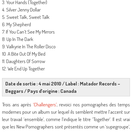
3. Your Hands (Together)
4. Silver Jenny Dollar
5. Sweet Talk, Sweet Talk
6. My Shepherd
7. If You Can’t See My Mirrors
8. Up In The Dark
9. Valkyrie In The Roller Disco
10. A Bite Out Of My Bed
11. Daughters Of Sorrow
12. We End Up Together
Date de sortie : 4 mai 2010 / Label : Matador Records –
Beggars / Pays d’origine : Canada
Trois ans après
‘Challengers’
, revoici nos pornographes des temps
modernes pour un album sur lequel ils semblent mettre l’accent sur
leur travail ‘ensemble’, comme l’indique le titre ‘Together’. Il est vrai
que les New Pornographers sont présentés comme un ‘supegroupe’,