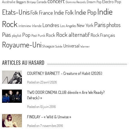
concert
Electro Pop
Australie
Canada
Beggars
Dream Pop
Britpop
Domino Records
Indie
Etats-Unis
Indie Pop
France
Indie Folk
Folk
Rock
Paris
Londres
photos
New York
Los Angeles
interview
Irlande
Pias
Rock alternatif
Pop
Rock
Rock Français
playlist
Post Punk
Royaume-Uni
Universal
Shoegaze
Suède
Warner
ARTICLES AU HASARD
COURTNEY BARNETT – Creature of Habit (2026)
Posted on
23 avril 2026
TWO DOOR CINEMA CLUB dévoile « Are We Ready?
(Wreck) »
Posted on
15 juin 2016
FINDLAY – « Wild & Unwise »
Posted on
7 novembre 2016