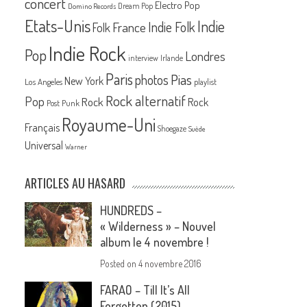
concert
Electro Pop
Dream Pop
Domino Records
Etats-Unis
Indie
France
Indie Folk
Folk
Indie Rock
Pop
Londres
interview
Irlande
Paris
Pias
photos
New York
Los Angeles
playlist
Rock alternatif
Pop
Rock
Rock
Post Punk
Royaume-Uni
Français
Shoegaze
Suède
Universal
Warner
ARTICLES AU HASARD
HUNDREDS –
« Wilderness » – Nouvel
album le 4 novembre !
Posted on
4 novembre 2016
FARAO – Till It’s All
Forgotten (2015)