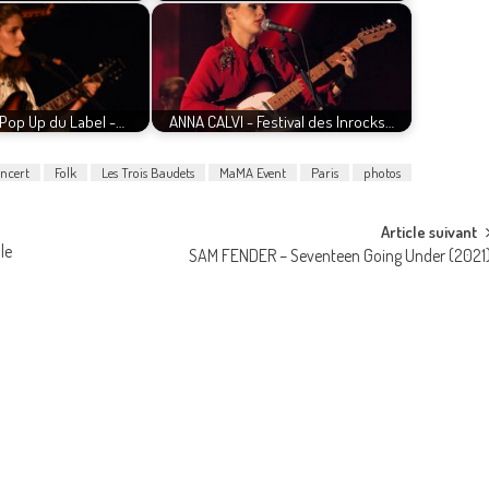
 Pop Up du Label -…
ANNA CALVI - Festival des Inrocks…
ncert
Folk
Les Trois Baudets
MaMA Event
Paris
photos
Article suivant
le
SAM FENDER – Seventeen Going Under (2021