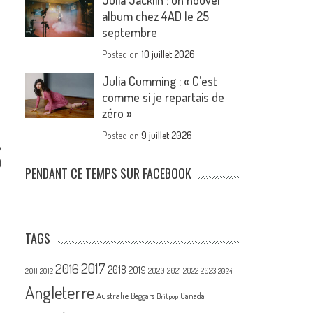
Julia Jacklin : un nouvel
album chez 4AD le 25
septembre
Posted on
10 juillet 2026
Julia Cumming : « C’est
comme si je repartais de
zéro »
Posted on
9 juillet 2026
)
PENDANT CE TEMPS SUR FACEBOOK
TAGS
2017
2016
2018
2019
2020
2021
2022
2023
2011
2012
2024
Angleterre
Australie
Canada
Beggars
Britpop