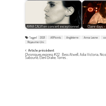
ANNA CALVI en concert exceptionnel…
Claire days -
Tagged
2021
AllPoints
Angleterre
Anna Leone
co
Royaume-Uni
Post
Article précédent
Chroniques express #22 : Bess Atwell, Adia Victoria, Nico
Sabouné, Eleni Drake, Torres…
navigation