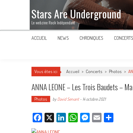
Stars Are Underground
Le webzine Rock Indépendant
ACCUEIL
NEWS
CHRONIQUES
CONCERT
Vous êtes ici
Accueil
>
Concerts
>
Photos
>
AN
ANNA LEONE – Les Trois Baudets – MaM
Photos
by
David Servant
-
14 octobre 2021
Facebook
X
LinkedIn
WhatsApp
Messenger
Email
Parta