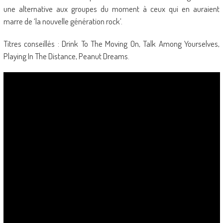
une alternative aux groupes du moment à ceux qui en auraient
marre de ‘la nouvelle génération rock’.
Titres conseillés : Drink To The Moving On, Talk Among Yourselves,
Playing In The Distance, Peanut Dreams.