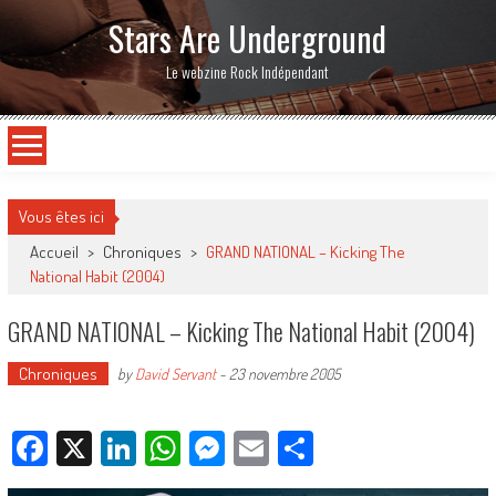
Stars Are Underground
Le webzine Rock Indépendant
Vous êtes ici
Accueil
>
Chroniques
>
GRAND NATIONAL – Kicking The
National Habit (2004)
GRAND NATIONAL – Kicking The National Habit (2004)
Chroniques
by
David Servant
-
23 novembre 2005
Facebook
X
LinkedIn
WhatsApp
Messenger
Email
Partager