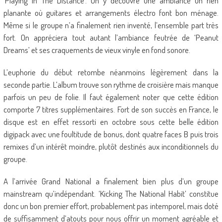
‘Playing In The Distance’. On y découvre une ambiance un rien
planante où guitares et arrangements électro font bon ménage.
Même si le groupe n’a finalement rien inventé, l’ensemble part très
fort. On appréciera tout autant l’ambiance feutrée de ‘Peanut
Dreams’ et ses craquements de vieux vinyle en fond sonore.
L’euphorie du début retombe néanmoins légèrement dans la
seconde partie. L’album trouve son rythme de croisière mais manque
parfois un peu de folie. Il faut également noter que cette édition
comporte 7 titres supplémentaires. Fort de son succès en France, le
disque est en effet ressorti en octobre sous cette belle édition
digipack avec une foultitude de bonus, dont quatre faces B puis trois
remixes d’un intérêt moindre, plutôt destinés aux inconditionnels du
groupe.
A l’arrivée Grand National a finalement bien plus d’un groupe
mainstream qu’indépendant. ‘Kicking The National Habit’ constitue
donc un bon premier effort, probablement pas intemporel, mais doté
de suffisamment d’atouts pour nous offrir un moment agréable et