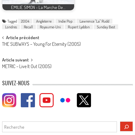
EMILIE SIMON - La Marche De…
Tagged
2004
Angleterre
Indie Pop
Lawrence "La" Rudd
Londres
Recall
Royaume-Uni
Rupert Lyddon
Sunday Best
Post
Article précédent
THE SUBWAYS – Young For Eternity (2005)
navigation
Article suivant
METRIC – Live It Out (2005)
SUIVEZ-NOUS
Rechercher