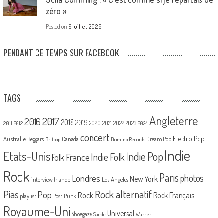
zéro »
Posted on
9 juillet 2026
PENDANT CE TEMPS SUR FACEBOOK
TAGS
Angleterre
2017
2016
2018
2019
2020
2021
2022
2023
2011
2012
2024
concert
Electro Pop
Australie
Canada
Beggars
Dream Pop
Britpop
Domino Records
Indie
Etats-Unis
Indie Pop
France
Indie Folk
Folk
Rock
Paris
Londres
photos
New York
Los Angeles
interview
Irlande
Pias
Rock alternatif
Pop
Rock
Rock Français
playlist
Post Punk
Royaume-Uni
Universal
Shoegaze
Suède
Warner