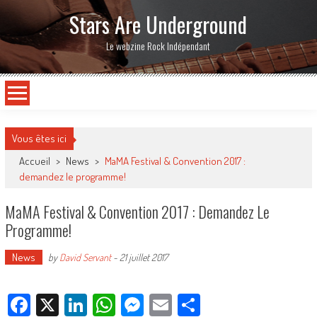
Stars Are Underground
Le webzine Rock Indépendant
Vous êtes ici
Accueil
>
News
>
MaMA Festival & Convention 2017 :
demandez le programme!
MaMA Festival & Convention 2017 : Demandez Le
Programme!
News
by
David Servant
-
21 juillet 2017
Facebook
X
LinkedIn
WhatsApp
Messenger
Email
Partager