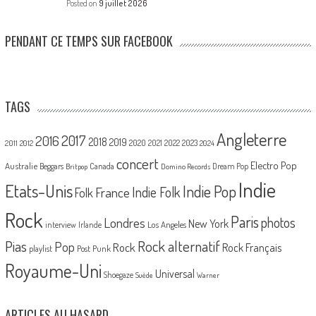
Posted on
9 juillet 2026
PENDANT CE TEMPS SUR FACEBOOK
TAGS
Angleterre
2017
2016
2018
2019
2020
2021
2022
2023
2011
2012
2024
concert
Electro Pop
Australie
Canada
Beggars
Dream Pop
Britpop
Domino Records
Indie
Etats-Unis
Indie Pop
France
Indie Folk
Folk
Rock
Paris
Londres
photos
New York
Los Angeles
interview
Irlande
Pias
Rock alternatif
Pop
Rock
Rock Français
playlist
Post Punk
Royaume-Uni
Universal
Shoegaze
Suède
Warner
ARTICLES AU HASARD