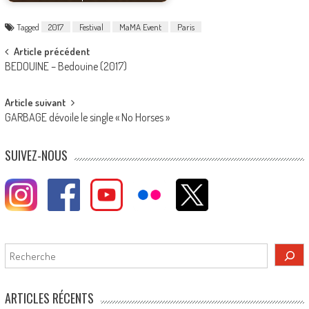
Tagged
2017
Festival
MaMA Event
Paris
Post
Article précédent
BEDOUINE – Bedouine (2017)
navigation
Article suivant
GARBAGE dévoile le single « No Horses »
SUIVEZ-NOUS
Rechercher
ARTICLES RÉCENTS