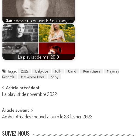
Claire days : un nouvel EP en français
La playlist de mai 2019
Tagged
2022
Belgique
Folk
Gand
Koen Gisen
Mayway
Records
Meskerem Mees
Sony
Post
Article précédent
La playlist de novembre 2022
navigation
Article suivant
Amber Arcades : nouvel album le 23 février 2023
SUIVEZ-NOUS