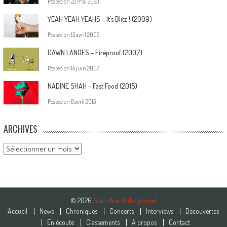
Posted on
22 mai 2023
YEAH YEAH YEAHS – It’s Blitz ! (2009)
Posted on
15 avril 2009
DAWN LANDES – Fireproof (2007)
Posted on
14 juin 2007
NADINE SHAH – Fast Food (2015)
Posted on
8 avril 2015
ARCHIVES
Archives
© 2026
Stars Are Underground
Accueil
News
Chroniques
Concerts
Interviews
Découvertes
En écoute
Classements
A propos
Contact