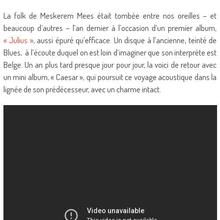
La folk de Meskerem Mees était tombée entre nos oreilles – et
beaucoup d’autres – l’an dernier à l’occasion d’un premier album,
« Julius »
, aussi épuré qu’efficace. Un disque à l’ancienne, teinté de
Blues, à l’écoute duquel on est loin d’imaginer que son interprète est
Belge. Un an plus tard presque jour pour jour, la voici de retour avec
un mini album, « Caesar », qui poursuit ce voyage acoustique dans la
lignée de son prédécesseur, avec un charme intact.