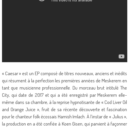
« Caesar » est un EP composé de titres nouveaux, anciens et inédits
qui résument à la perfection les premières années de Meskerem en
tant que musicienne professionnelle. Du morceau brut intitulé The
City, qui date de 2017 et qui a été enregistré par Meskerem elle-
même dans sa chambre, à la reprise hypnotisante de « Cod Liver Oil
and Orange Juice », fruit de sa récente découverte et fascination
pour le chanteur folk écossais Hamish Imlach. À l’instar de « Julius »,
la production en a été confiée à Koen Gisen, qui parvient à façonner