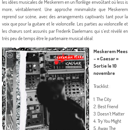
les idées musicales de Meskerem en un florilège envoûtant où less is
more, véritablement. Une approche minimaliste que Meskerem
reprend sur scène, avec des arrangements captivants tant pour la
voix que pour la guitare et le violoncelle. Les parties au violoncelle et
les chœurs sont assurés par Frederik Daelemans qui s’est révélé en
très peu de temps être le partenaire musical idéal.
Meskerem Mees
– « Caesar »
S
ortie le 10
novembre
Tracklist :
1. The City
2. Best Friend
3. Doesn’t Matter
4. Try You Might
5. Away The