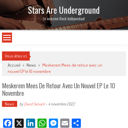
Stars Are Underground
Le webzine Rock Indépendant
Vous êtes ici
Accueil
>
News
>
Meskerem Mees de retour avec un
nouvel EP le 10 novembre
Meskerem Mees De Retour Avec Un Nouvel EP Le 10
Novembre
News
by
David Servant
-
4 novembre 2022
Facebook
X
LinkedIn
WhatsApp
Messenger
Email
Partager