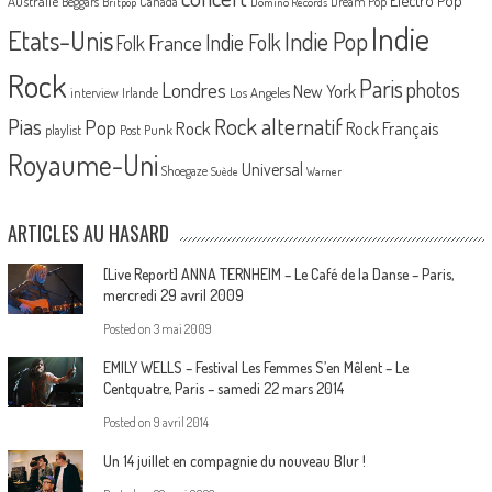
Australie
Canada
Beggars
Dream Pop
Britpop
Domino Records
Indie
Etats-Unis
Indie Pop
France
Indie Folk
Folk
Rock
Paris
Londres
photos
New York
Los Angeles
interview
Irlande
Pias
Rock alternatif
Pop
Rock
Rock Français
playlist
Post Punk
Royaume-Uni
Universal
Shoegaze
Suède
Warner
ARTICLES AU HASARD
[Live Report] ANNA TERNHEIM – Le Café de la Danse – Paris,
mercredi 29 avril 2009
Posted on
3 mai 2009
EMILY WELLS – Festival Les Femmes S’en Mêlent – Le
Centquatre, Paris – samedi 22 mars 2014
Posted on
9 avril 2014
Un 14 juillet en compagnie du nouveau Blur !