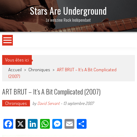
Stars Are Underground
Le webzine Rock Indépendant
Vous êtes ici
Accueil
>
Chroniques
>
ART BRUT – It’s A Bit Complicated
(2007)
ART BRUT – It’s A Bit Complicated (2007)
Chroniques
by
David Servant
-
13 septembre 2007
Facebook
X
LinkedIn
WhatsApp
Messenger
Email
Partager