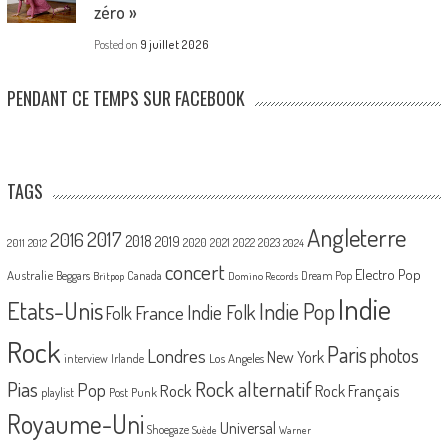
zéro »
Posted on
9 juillet 2026
PENDANT CE TEMPS SUR FACEBOOK
TAGS
Angleterre
2017
2016
2018
2019
2020
2021
2022
2023
2011
2012
2024
concert
Electro Pop
Australie
Canada
Beggars
Dream Pop
Britpop
Domino Records
Indie
Etats-Unis
Indie Pop
France
Indie Folk
Folk
Rock
Paris
Londres
photos
New York
Los Angeles
interview
Irlande
Pias
Rock alternatif
Pop
Rock
Rock Français
playlist
Post Punk
Royaume-Uni
Universal
Shoegaze
Suède
Warner