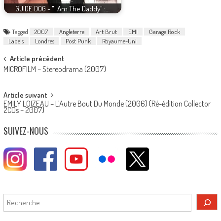
GUIDE DOG - "I Am The Daddy" :…
Tagged
2007
Angleterre
Art Brut
EMI
Garage Rock
Labels
Londres
Post Punk
Royaume-Uni
Post
Article précédent
MICROFILM – Stereodrama (2007)
navigation
Article suivant
EMILY LOIZEAU – L’Autre Bout Du Monde (2006) (Ré-édition Collector
2CDs – 2007)
SUIVEZ-NOUS
Rechercher