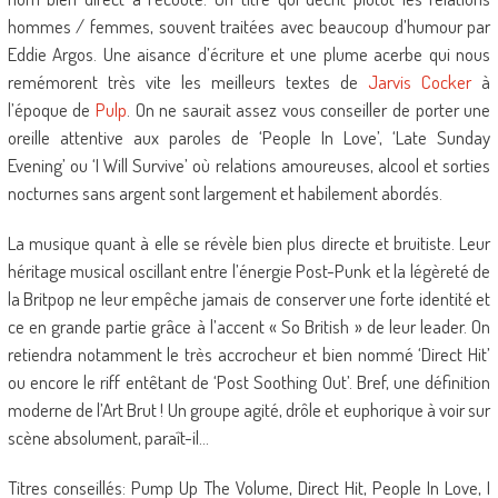
hommes / femmes, souvent traitées avec beaucoup d’humour par
Eddie Argos. Une aisance d’écriture et une plume acerbe qui nous
remémorent très vite les meilleurs textes de
Jarvis Cocker
à
l’époque de
Pulp
. On ne saurait assez vous conseiller de porter une
oreille attentive aux paroles de ‘People In Love’, ‘Late Sunday
Evening’ ou ‘I Will Survive’ où relations amoureuses, alcool et sorties
nocturnes sans argent sont largement et habilement abordés.
La musique quant à elle se révèle bien plus directe et bruitiste. Leur
héritage musical oscillant entre l’énergie Post-Punk et la légèreté de
la Britpop ne leur empêche jamais de conserver une forte identité et
ce en grande partie grâce à l’accent « So British » de leur leader. On
retiendra notamment le très accrocheur et bien nommé ‘Direct Hit’
ou encore le riff entêtant de ‘Post Soothing Out’. Bref, une définition
moderne de l’Art Brut ! Un groupe agité, drôle et euphorique à voir sur
scène absolument, paraît-il…
Titres conseillés: Pump Up The Volume, Direct Hit, People In Love, I