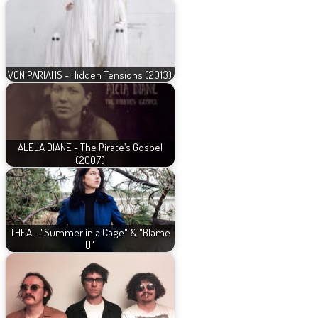
VON PARIAHS - Hidden Tensions (2013)
ALELA DIANE - The Pirate’s Gospel
(2007)
THEA - "Summer in a Cage" & "Blame
U"