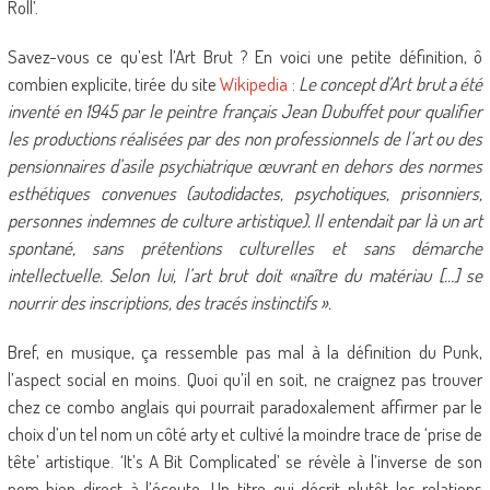
Roll’.
Savez-vous ce qu’est l’Art Brut ? En voici une petite définition, ô
combien explicite, tirée du site
Wikipedia
:
Le concept d’Art brut a été
inventé en 1945 par le peintre français Jean Dubuffet pour qualifier
les productions réalisées par des non professionnels de l’art ou des
pensionnaires d’asile psychiatrique œuvrant en dehors des normes
esthétiques convenues (autodidactes, psychotiques, prisonniers,
personnes indemnes de culture artistique). Il entendait par là un art
spontané, sans prétentions culturelles et sans démarche
intellectuelle. Selon lui, l’art brut doit «naître du matériau […] se
nourrir des inscriptions, des tracés instinctifs ».
Bref, en musique, ça ressemble pas mal à la définition du Punk,
l’aspect social en moins. Quoi qu’il en soit, ne craignez pas trouver
chez ce combo anglais qui pourrait paradoxalement affirmer par le
choix d’un tel nom un côté arty et cultivé la moindre trace de ‘prise de
tête’ artistique. ‘It’s A Bit Complicated’ se révèle à l’inverse de son
nom bien direct à l’écoute. Un titre qui décrit plutôt les relations