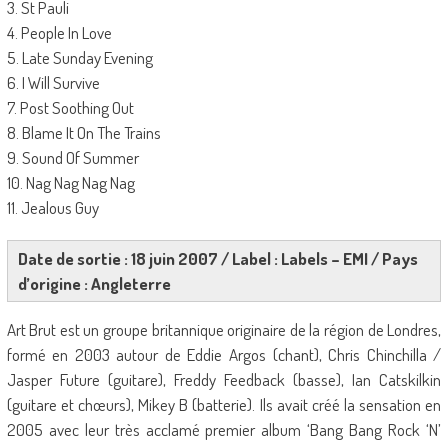
3. St Pauli
4. People In Love
5. Late Sunday Evening
6. I Will Survive
7. Post Soothing Out
8. Blame It On The Trains
9. Sound Of Summer
10. Nag Nag Nag Nag
11. Jealous Guy
Date de sortie : 18 juin 2007 / Label : Labels – EMI / Pays
d’origine : Angleterre
Art Brut est un groupe britannique originaire de la région de Londres,
formé en 2003 autour de Eddie Argos (chant), Chris Chinchilla /
Jasper Future (guitare), Freddy Feedback (basse), Ian Catskilkin
(guitare et chœurs), Mikey B (batterie). Ils avait créé la sensation en
2005 avec leur très acclamé premier album ‘Bang Bang Rock ‘N’