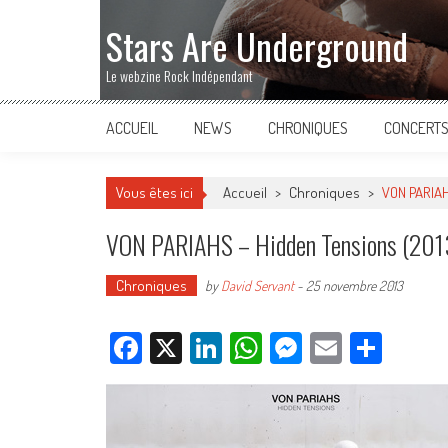
Stars Are Underground
Le webzine Rock Indépendant
ACCUEIL
NEWS
CHRONIQUES
CONCERT
Vous êtes ici
Accueil
>
Chroniques
>
VON PARIAH
VON PARIAHS – Hidden Tensions (201
Chroniques
by
David Servant
-
25 novembre 2013
Facebook
X
LinkedIn
WhatsApp
Messenger
Email
Parta