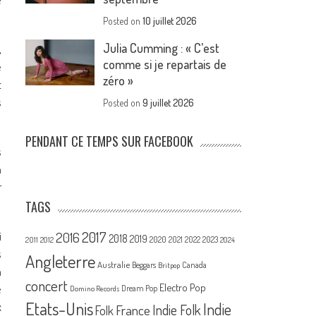
Posted on
10 juillet 2026
Julia Cumming : « C’est
,
comme si je repartais de
e
zéro »
t
s
Posted on
9 juillet 2026
PENDANT CE TEMPS SUR FACEBOOK
s
n
r
TAGS
2017
i
2016
2018
2019
2020
2021
2022
2023
2011
2012
2024
s
Angleterre
Australie
Canada
Beggars
Britpop
n
concert
Electro Pop
e
Dream Pop
Domino Records
Etats-Unis
x
Indie
France
Indie Folk
Folk