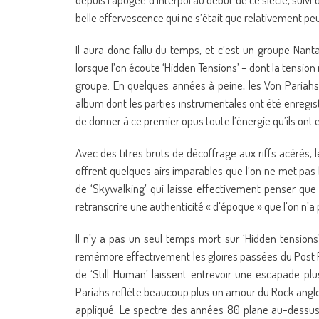
belle effervescence qui ne s’était que relativement pe
Il aura donc fallu du temps, et c’est un groupe Nanta
lorsque l’on écoute ‘Hidden Tensions’ – dont la tension 
groupe. En quelques années à peine, les Von Pariahs 
album dont les parties instrumentales ont été enregist
de donner à ce premier opus toute l’énergie qu’ils ont 
Avec des titres bruts de décoffrage aux riffs acérés,
offrent quelques airs imparables que l’on ne met pa
de ‘Skywalking’ qui laisse effectivement penser que
retranscrire une authenticité « d’époque » que l’on n’a
Il n’y a pas un seul temps mort sur ‘Hidden tensio
remémore effectivement les gloires passées du Post Pu
de ‘Still Human’ laissent entrevoir une escapade p
Pariahs reflète beaucoup plus un amour du Rock anglo-
appliqué. Le spectre des années 80 plane au-dessus 