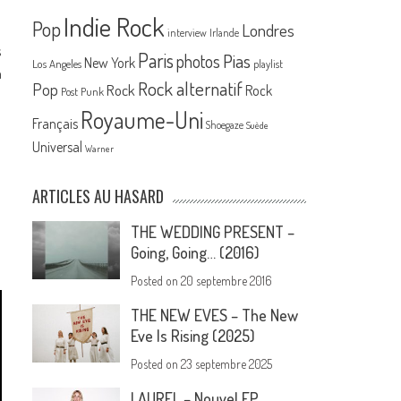
Indie Rock
Pop
Londres
interview
Irlande
s
Paris
Pias
photos
New York
Los Angeles
playlist
n
Rock alternatif
Pop
Rock
Rock
Post Punk
Royaume-Uni
Français
Shoegaze
Suède
Universal
Warner
ARTICLES AU HASARD
THE WEDDING PRESENT –
Going, Going… (2016)
Posted on
20 septembre 2016
THE NEW EVES – The New
Eve Is Rising (2025)
Posted on
23 septembre 2025
LAUREL – Nouvel EP