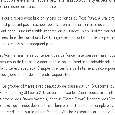
u manifestée en France… jusqu’à ce jour.
is qui a repris avec brio en mains les rênes du Post Punk. A vrai dire
n’est pourtant pas si cachée que cela – on a du mal à croire d’où vient c
ont connu une irrésistible montée en puissance, bien illustrée par ce
rées dans des conditions live. Un ingrédient important qui leur a permi
en eux, car ils n’en manquent pas.
 les Von Pariahs ne se contentent pas de foncer tête baissée mais nou
s beaucoup de temps à garder en tête, notamment le formidable refrai
 la force est avec eux. Chaque titre semble parfaitement calculé pou
 plus guère l’habitude d’entendre aujourd’hui.
ns’. Le groupe démarre avec beaucoup de classe sur un ‘Gruesome’ qu
nk, de Gang Of Four à XTC, en passant par les Chameleons. Si les riff
lus proche des Dandy Warhols, époque ‘Come Down’, l’identité des Vo
saxon qu’ils nous dévoilent avec bien plus de talent qu’un simple élèv
de ce disque (sur le plus mélodique ‘At The Fairground’ ou le nerveu