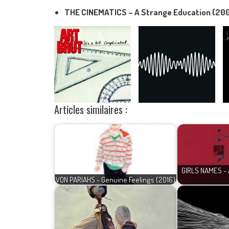
THE CINEMATICS – A Strange Education (20
Articles similaires :
GIRLS NAMES - 
VON PARIAHS - Genuine Feelings (2016)