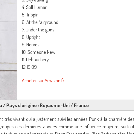
4. Still Human
5. Trippin
6. At the fairground
7. Under the guns
8. Uptight
9. Nerves
10. Someone New
11. Debauchery
12.19.09
Acheter sur Amazon.fr
nka / Pays d’origine : Royaume-Uni / France
 très vivant qui a justement suivi les années Punk à la charnière de
roupes ces dernières années comme une influence majeure, surtou
de tout un revival britannique, Franz Ferdinand ou Bloc Party en tête. Un