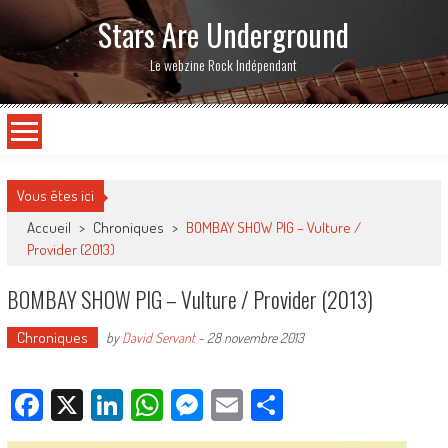
Stars Are Underground
Le webzine Rock Indépendant
Vous êtes ici
Accueil
>
Chroniques
>
BOMBAY SHOW PIG – Vulture /
Provider (2013)
BOMBAY SHOW PIG – Vulture / Provider (2013)
Chroniques
by
David Servant
-
28 novembre 2013
Facebook
X
LinkedIn
WhatsApp
Messenger
Email
Partager