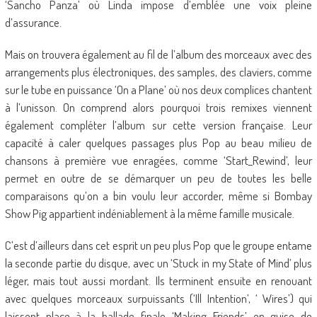
‘Sancho Panza’ où Linda impose d’emblée une voix pleine
d’assurance.
Mais on trouvera également au fil de l’album des morceaux avec des
arrangements plus électroniques, des samples, des claviers, comme
sur le tube en puissance ‘On a Plane’ où nos deux complices chantent
à l’unisson. On comprend alors pourquoi trois remixes viennent
également compléter l’album sur cette version française. Leur
capacité à caler quelques passages plus Pop au beau milieu de
chansons à première vue enragées, comme ‘Start_Rewind’, leur
permet en outre de se démarquer un peu de toutes les belle
comparaisons qu’on a bin voulu leur accorder, même si Bombay
Show Pig appartient indéniablement à la même famille musicale.
C’est d’ailleurs dans cet esprit un peu plus Pop que le groupe entame
la seconde partie du disque, avec un ‘Stuck in my State of Mind’ plus
léger, mais tout aussi mordant. Ils terminent ensuite en renouant
avec quelques morceaux surpuissants (‘Ill Intention’, ‘ Wires’) qui
laissent place à la ballade finale ‘Making Friends’ en guise de