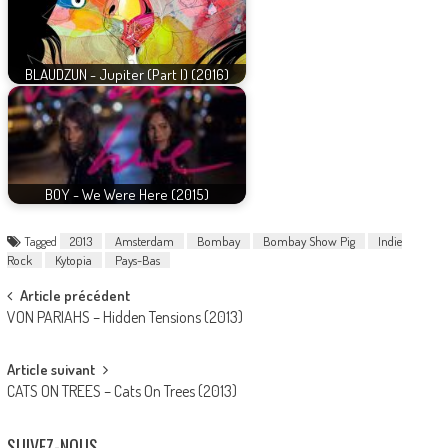
BLAUDZUN - Jupiter (Part I) (2016)
BOY - We Were Here (2015)
Tagged
2013
Amsterdam
Bombay
Bombay Show Pig
Indie
Rock
Kytopia
Pays-Bas
Post
Article précédent
VON PARIAHS – Hidden Tensions (2013)
navigation
Article suivant
CATS ON TREES – Cats On Trees (2013)
SUIVEZ-NOUS