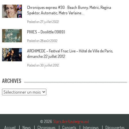
Chroniques express #30 : Beach Bunny, Metric, Regina
Spektor, Automatic, Metro Verlaine…
Posted on
27 juillet 2022
PIXIES – Doolittle (1989)
Posted on
28 août 2002
ARCHIMEDE – Festival Fnac Live – Hôtel de Ville de Paris,
dimanche 22 juillet 2012
Posted on
30 juillet 2012
ARCHIVES
Archives
© 2026
Stars Are Underground
Accueil
News
Chroniques
Concerts
Interviews
Découvertes