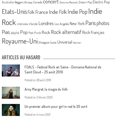
concert
Electro Pop
Australie
Canada
Beggars
Dream Pop
Britpop
Domino Records
Indie
Etats-Unis
Indie Pop
France
Indie Folk
Folk
Rock
Paris
Londres
photos
New York
Los Angeles
interview
Irlande
Pias
Rock alternatif
Pop
Rock
Rock Français
playlist
Post Punk
Royaume-Uni
Universal
Shoegaze
Suède
Warner
ARTICLES AU HASARD
FOALS – Festival Rock en Seine – Domaine National de
Saint Cloud – 25 août 2019
Posted on
28 août 2019
Arny Margret, la magie du folk
Posted on
5 février 2025
Un premier album pour girl in red le 30 avril
Posted on
4 mars 2021