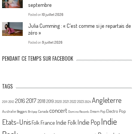
septembre
Posted on
10 juillet 2026
Julia Cumming : « C’est comme si je repartais de
zéro »
Posted on
9 juillet 2026
PENDANT CE TEMPS SUR FACEBOOK
TAGS
Angleterre
2017
2016
2018
2019
2020
2021
2022
2023
2011
2012
2024
concert
Electro Pop
Australie
Canada
Beggars
Dream Pop
Britpop
Domino Records
Indie
Etats-Unis
Indie Pop
France
Indie Folk
Folk