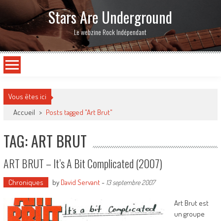
Stars Are Underground
Le webzine Rock Indépendant
Vous êtes ici
Accueil
>
Posts tagged "Art Brut"
TAG: ART BRUT
ART BRUT – It’s A Bit Complicated (2007)
Chroniques
by
David Servant
-
13 septembre 2007
Art Brut est
un groupe