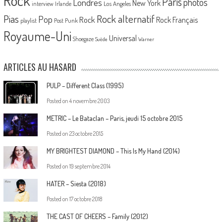
Rock
Paris
Londres
photos
New York
Los Angeles
interview
Irlande
Pias
Rock alternatif
Pop
Rock
Rock Français
playlist
Post Punk
Royaume-Uni
Universal
Shoegaze
Suède
Warner
ARTICLES AU HASARD
PULP – Different Class (1995)
Posted on
4 novembre 2003
METRIC – Le Bataclan – Paris, jeudi 15 octobre 2015
Posted on
23 octobre 2015
MY BRIGHTEST DIAMOND – This Is My Hand (2014)
Posted on
19 septembre 2014
HATER – Siesta (2018)
Posted on
17 octobre 2018
THE CAST OF CHEERS – Family (2012)