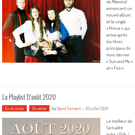
de Mammút
annoncent un
nouvel album
et le single
« Prince » qui
arrive après
les titres
principaux du
mois dernier
« Sun and Me »
et « Fire ».
La Playlist D’août 2020
En écoute
On aime
by
David Servant
-
30 juillet 2020
Le meilleur de
l’actualité
Indie / Folk /