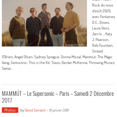
Rock du mois
d’août 2020,
avec Fontaines
D.C., Doves,
Laura Veirs,
Jarv Is…, Katy
J. Pearson,
Reb Fountain,
Sinead
O’Brien, Angel Olsen, Sydney Sprague, Donna Missal, Mammut, The Magic
Gang, Semisonic, This is the Kit, Travis, Declan McKenna, Throwing Muses,
Samia …
MAMMÚT – Le Supersonic – Paris – Samedi 2 Décembre
2017
Photos
by
David Servant
-
10 janvier 2018