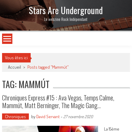
Stars Are Underground
Le webzine Rock Indépendant
Vous êtes ici
Accueil
>
Posts tagged "Mammút"
TAG: MAMMÚT
Chroniques Express #15 : Ava Vegas, Temps Calme,
Mammút, Matt Berninger, The Magic Gang…
Chroniques
by
David Servant
-
27 novembre 2020
La 15ème