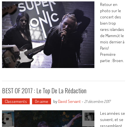
Retour en
photo sur le
concert des
bien trop
rares islandais
de Mammút le
mois dernier à
Paris!
Première
partie : Broen.
BEST OF 2017 : Le Top De La Rédaction
Classements
On aime
by
David Servant
-
21 décembre 2017
Les années se
suivent, et se
ressemblent