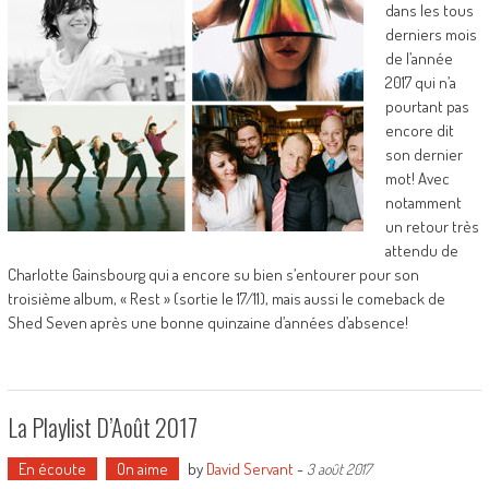
dans les tous
derniers mois
de l’année
2017 qui n’a
pourtant pas
encore dit
son dernier
mot! Avec
notamment
un retour très
attendu de
Charlotte Gainsbourg qui a encore su bien s’entourer pour son
troisième album, « Rest » (sortie le 17/11), mais aussi le comeback de
Shed Seven après une bonne quinzaine d’années d’absence!
La Playlist D’Août 2017
En écoute
On aime
by
David Servant
-
3 août 2017