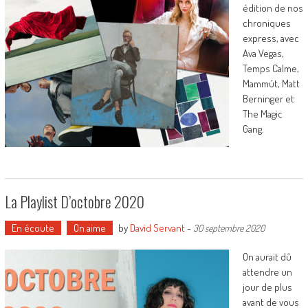
édition de nos
chroniques
express, avec
Ava Vegas,
Temps Calme,
Mammút, Matt
Berninger et
The Magic
Gang.
La Playlist D’octobre 2020
En écoute
On aime
by
David Servant
-
30 septembre 2020
On aurait dû
attendre un
jour de plus
avant de vous