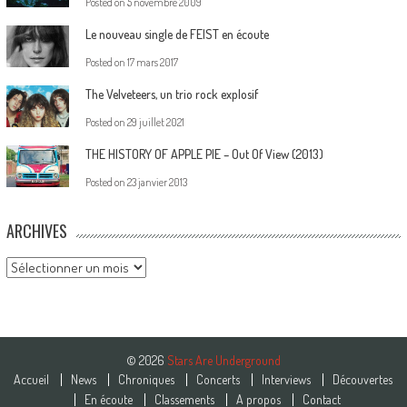
Posted on
5 novembre 2009
Le nouveau single de FEIST en écoute
Posted on
17 mars 2017
The Velveteers, un trio rock explosif
Posted on
29 juillet 2021
THE HISTORY OF APPLE PIE – Out Of View (2013)
Posted on
23 janvier 2013
ARCHIVES
Archives
© 2026
Stars Are Underground
Accueil
News
Chroniques
Concerts
Interviews
Découvertes
En écoute
Classements
A propos
Contact