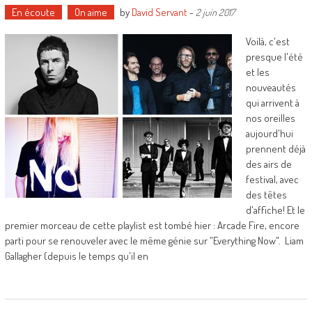
En écoute
On aime
by
David Servant
-
2 juin 2017
Voilà, c'est
presque l'été
et les
nouveautés
qui arrivent à
nos oreilles
aujourd'hui
prennent déjà
des airs de
festival, avec
des têtes
d'affiche! Et le
premier morceau de cette playlist est tombé hier : Arcade Fire, encore
parti pour se renouveler avec le même génie sur "Everything Now". Liam
Gallagher (depuis le temps qu'il en