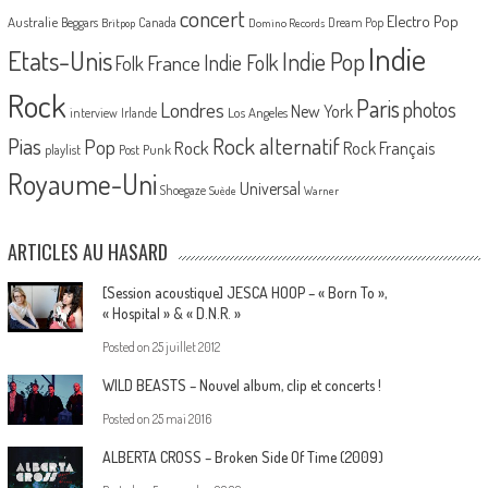
concert
Electro Pop
Australie
Canada
Beggars
Dream Pop
Britpop
Domino Records
Indie
Etats-Unis
Indie Pop
France
Indie Folk
Folk
Rock
Paris
Londres
photos
New York
Los Angeles
interview
Irlande
Pias
Rock alternatif
Pop
Rock
Rock Français
playlist
Post Punk
Royaume-Uni
Universal
Shoegaze
Suède
Warner
ARTICLES AU HASARD
[Session acoustique] JESCA HOOP – « Born To »,
« Hospital » & « D.N.R. »
Posted on
25 juillet 2012
WILD BEASTS – Nouvel album, clip et concerts !
Posted on
25 mai 2016
ALBERTA CROSS – Broken Side Of Time (2009)