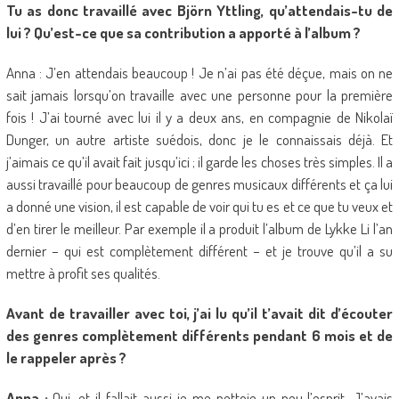
Tu as donc travaillé avec Björn Yttling, qu’attendais-tu de
lui ? Qu’est-ce que sa contribution a apporté à l’album ?
Anna : J’en attendais beaucoup ! Je n’ai pas été déçue, mais on ne
sait jamais lorsqu’on travaille avec une personne pour la première
fois ! J’ai tourné avec lui il y a deux ans, en compagnie de Nikolaï
Dunger, un autre artiste suédois, donc je le connaissais déjà. Et
j’aimais ce qu’il avait fait jusqu’ici ; il garde les choses très simples. Il a
aussi travaillé pour beaucoup de genres musicaux différents et ça lui
a donné une vision, il est capable de voir qui tu es et ce que tu veux et
d’en tirer le meilleur. Par exemple il a produit l’album de Lykke Li l’an
dernier – qui est complètement différent – et je trouve qu’il a su
mettre à profit ses qualités.
Avant de travailler avec toi, j’ai lu qu’il t’avait dit d’écouter
des genres complètement différents pendant 6 mois et de
le rappeler après ?
Anna :
Oui, et il fallait aussi je me nettoie un peu l’esprit. J’avais