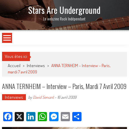
Stars Are Underground
Le webzine Rock Indépendant
Vous êtes ici
Accueil
>
Interviews
>
ANNA TERNHEIM – Interview – Paris,
mardi 7 avril 2009
ANNA TERNHEIM – Interview – Paris, Mardi 7 Avril 2009
Interviews
by
David Servant
-
16 avril 2009
Facebook
X
LinkedIn
WhatsApp
Messenger
Email
Partager