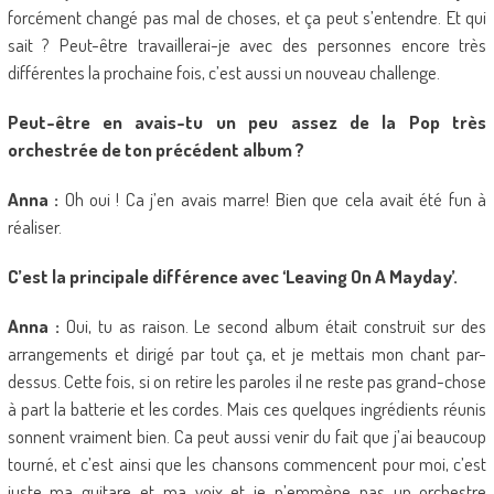
forcément changé pas mal de choses, et ça peut s’entendre. Et qui
sait ? Peut-être travaillerai-je avec des personnes encore très
différentes la prochaine fois, c’est aussi un nouveau challenge.
Peut-être en avais-tu un peu assez de la Pop très
orchestrée de ton précédent album ?
Anna :
Oh oui ! Ca j’en avais marre! Bien que cela avait été fun à
réaliser.
C’est la principale différence avec ‘Leaving On A Mayday’.
Anna :
Oui, tu as raison. Le second album était construit sur des
arrangements et dirigé par tout ça, et je mettais mon chant par-
dessus. Cette fois, si on retire les paroles il ne reste pas grand-chose
à part la batterie et les cordes. Mais ces quelques ingrédients réunis
sonnent vraiment bien. Ca peut aussi venir du fait que j’ai beaucoup
tourné, et c’est ainsi que les chansons commencent pour moi, c’est
juste ma guitare et ma voix et je n’emmène pas un orchestre