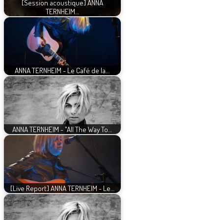
[Session acoustique] ANNA
TERNHEIM…
ANNA TERNHEIM - Le Café de la…
ANNA TERNHEIM - "All The Way To…
[Live Report] ANNA TERNHEIM - Le…