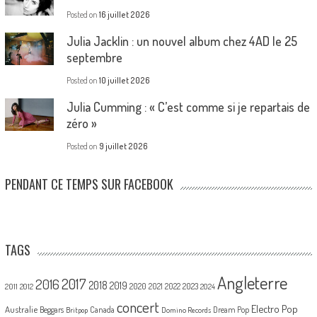
Posted on
16 juillet 2026
Julia Jacklin : un nouvel album chez 4AD le 25
septembre
Posted on
10 juillet 2026
Julia Cumming : « C’est comme si je repartais de
zéro »
Posted on
9 juillet 2026
PENDANT CE TEMPS SUR FACEBOOK
TAGS
Angleterre
2017
2016
2018
2019
2020
2021
2022
2023
2011
2012
2024
concert
Electro Pop
Australie
Canada
Beggars
Dream Pop
Britpop
Domino Records