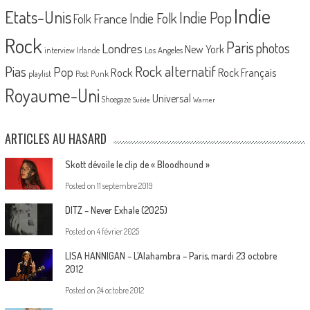
Indie
Etats-Unis
Indie Pop
France
Indie Folk
Folk
Rock
Paris
Londres
photos
New York
Los Angeles
interview
Irlande
Pias
Rock alternatif
Pop
Rock
Rock Français
playlist
Post Punk
Royaume-Uni
Universal
Shoegaze
Suède
Warner
ARTICLES AU HASARD
Skott dévoile le clip de « Bloodhound »
Posted on
11 septembre 2019
DITZ – Never Exhale (2025)
Posted on
4 février 2025
LISA HANNIGAN – L’Alahambra – Paris, mardi 23 octobre
2012
Posted on
24 octobre 2012