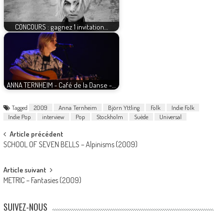
CONCOURS : gagnez 1 invitation…
ANNA TERNHEIM - Café de la Danse -…
Tagged
2009
Anna Ternheim
Björn Yttling
Folk
Indie Folk
Indie Pop
interview
Pop
Stockholm
Suède
Universal
Post
Article précédent
SCHOOL OF SEVEN BELLS – Alpinisms (2009)
navigation
Article suivant
METRIC – Fantasies (2009)
SUIVEZ-NOUS