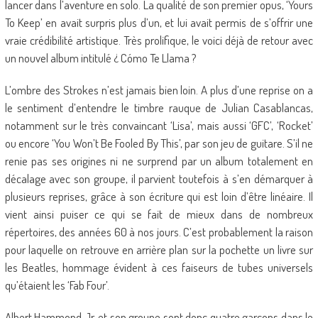
lancer dans l’aventure en solo. La qualité de son premier opus, ‘Yours
To Keep’ en avait surpris plus d’un, et lui avait permis de s’offrir une
vraie crédibilité artistique. Très prolifique, le voici déjà de retour avec
un nouvel album intitulé ¿ Cómo Te Llama ?
L’ombre des Strokes n’est jamais bien loin. A plus d’une reprise on a
le sentiment d’entendre le timbre rauque de Julian Casablancas,
notamment sur le très convaincant ‘Lisa’, mais aussi ‘GFC’, ‘Rocket’
ou encore ‘You Won’t Be Fooled By This’, par son jeu de guitare. S’il ne
renie pas ses origines ni ne surprend par un album totalement en
décalage avec son groupe, il parvient toutefois à s’en démarquer à
plusieurs reprises, grâce à son écriture qui est loin d’être linéaire. Il
vient ainsi puiser ce qui se fait de mieux dans de nombreux
répertoires, des années 60 à nos jours. C’est probablement la raison
pour laquelle on retrouve en arrière plan sur la pochette un livre sur
les Beatles, hommage évident à ces faiseurs de tubes universels
qu’étaient les ‘Fab Four’.
Albert Hammond Jr. et son groupe sont donc quatre garçons dans le