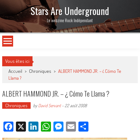
Stars Are Underground
Le webzine Rock Indépendant
Vous êtes ici
Accueil
>
Chroniques
>
ALBERT HAMMOND JR. – ¿ Cómo Te
Llama ?
ALBERT HAMMOND JR. – ¿ Cómo Te Llama ?
Chroniques
by
David Servant
-
22 août 2008
Facebook
X
LinkedIn
WhatsApp
Messenger
Email
Partager