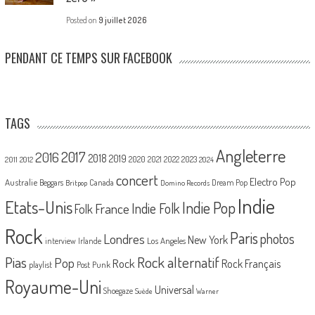
Posted on
9 juillet 2026
PENDANT CE TEMPS SUR FACEBOOK
TAGS
Angleterre
2017
2016
2018
2019
2020
2021
2022
2023
2011
2012
2024
concert
Electro Pop
Australie
Canada
Beggars
Dream Pop
Britpop
Domino Records
Indie
Etats-Unis
Indie Pop
France
Indie Folk
Folk
Rock
Paris
Londres
photos
New York
Los Angeles
interview
Irlande
Pias
Rock alternatif
Pop
Rock
Rock Français
playlist
Post Punk
Royaume-Uni
Universal
Shoegaze
Suède
Warner