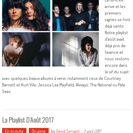
arrive et les
premiers
signes se font
déjà sentir.
Notre playlist
d’août avait
déjà pris de
l’avance et
nous restons
encore dans
le vif du sujet
avec quelques beaux albums à venir, notamment ceux de Courtney
Barnett et Kurt Vile, Jessica Lea Mayfield, Alvvays, The National ou Pale
Seas.
La Playlist D’Août 2017
En écoute
On aime
by
David Servant
-
3 août 2017