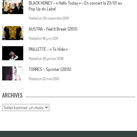
BLACK HONEY – « Hello Today » – En concert le 23/01 au
Pop Up du Label
Posted on
30 novembre 2016
AUSTRA – Feel It Break (2011)
Posted on
18 juin 2011
PAILLETTE – « To Hide »
Posted on
29 janvier 2018
TORRES – Sprinter (2015)
Posted on
22 mai 2015
ARCHIVES
Archives