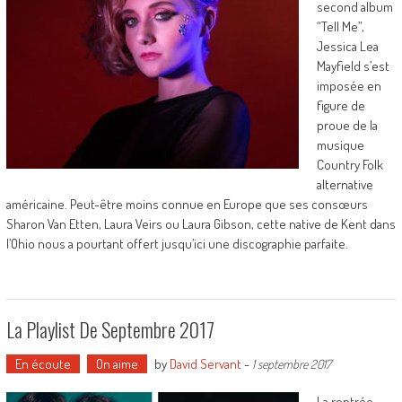
second album
“Tell Me”,
Jessica Lea
Mayfield s’est
imposée en
figure de
proue de la
musique
Country Folk
alternative
américaine. Peut-être moins connue en Europe que ses consœurs
Sharon Van Etten, Laura Veirs ou Laura Gibson, cette native de Kent dans
l’Ohio nous a pourtant offert jusqu’ici une discographie parfaite.
La Playlist De Septembre 2017
En écoute
On aime
by
David Servant
-
1 septembre 2017
La rentrée