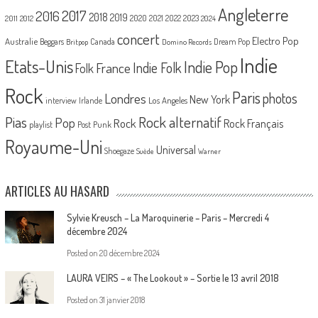
Angleterre
2017
2016
2018
2019
2020
2021
2022
2023
2011
2012
2024
concert
Electro Pop
Australie
Canada
Beggars
Dream Pop
Britpop
Domino Records
Indie
Etats-Unis
Indie Pop
France
Indie Folk
Folk
Rock
Paris
Londres
photos
New York
Los Angeles
interview
Irlande
Pias
Rock alternatif
Pop
Rock
Rock Français
playlist
Post Punk
Royaume-Uni
Universal
Shoegaze
Suède
Warner
ARTICLES AU HASARD
Sylvie Kreusch – La Maroquinerie – Paris – Mercredi 4
décembre 2024
Posted on
20 décembre 2024
LAURA VEIRS – « The Lookout » – Sortie le 13 avril 2018
Posted on
31 janvier 2018