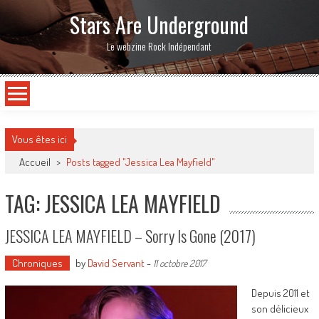
Stars Are Underground
Le webzine Rock Indépendant
Vous êtes ici
Accueil
>
Posts tagged "Jessica Lea Mayfield"
TAG: JESSICA LEA MAYFIELD
JESSICA LEA MAYFIELD – Sorry Is Gone (2017)
Chroniques
by
David Servant
-
11 octobre 2017
Depuis 2011 et
son délicieux