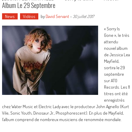
Album Le 29 Septembre
News
Vidéos
by
David Servant
-
30 juillet 2017
« Sorry Is
Gone », le très
attendu
nouvel album
de Jessica Lea
Mayfield,
sortira le 29
septembre
sur ATO
Records. Les 11
titres ont été
enregistrés
chez Water Music et Electric Lady avec le producteur John Agnello (Kurt
Vile, Sonic Youth, Dinosaur Jr., Phosphorescent). En plus de Mayfield,
l’album comprend de nombreux musiciens de renommée mondiale.