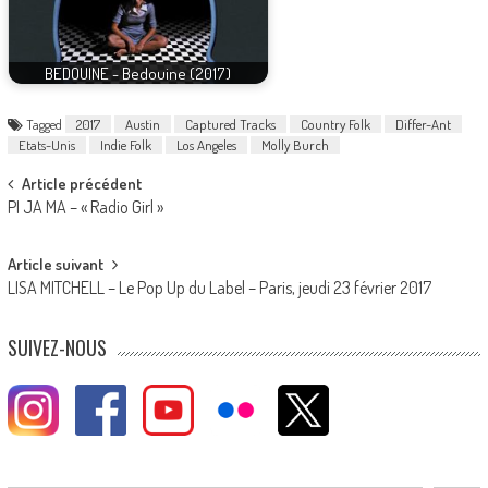
BEDOUINE - Bedouine (2017)
Tagged
2017
Austin
Captured Tracks
Country Folk
Differ-Ant
Etats-Unis
Indie Folk
Los Angeles
Molly Burch
Post
Article précédent
PI JA MA – « Radio Girl »
navigation
Article suivant
LISA MITCHELL – Le Pop Up du Label – Paris, jeudi 23 février 2017
SUIVEZ-NOUS