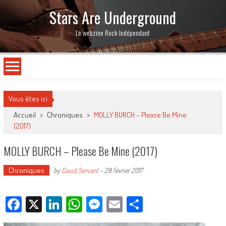
Stars Are Underground
Le webzine Rock Indépendant
Vous êtes ici
Accueil
>
Chroniques
>
MOLLY BURCH – Please Be Mine
(2017)
MOLLY BURCH – Please Be Mine (2017)
Chroniques
by
David Servant
-
28 février 2017
Facebook
X
LinkedIn
WhatsApp
Messenger
Email
Partager