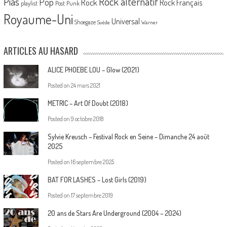
Pias
Rock alternatif
Pop
Rock
Rock Français
playlist
Post Punk
Royaume-Uni
Universal
Shoegaze
Suède
Warner
ARTICLES AU HASARD
ALICE PHOEBE LOU – Glow (2021)
Posted on
24 mars 2021
METRIC – Art Of Doubt (2018)
Posted on
9 octobre 2018
Sylvie Kreusch – Festival Rock en Seine – Dimanche 24 août
2025
Posted on
16 septembre 2025
BAT FOR LASHES – Lost Girls (2019)
Posted on
17 septembre 2019
20 ans de Stars Are Underground (2004 – 2024)