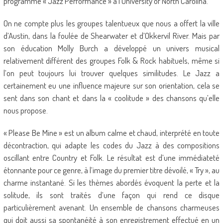
programme « Jazz Performance » à l’University of North Carolina.
On ne compte plus les groupes talentueux que nous a offert la ville
d’Austin, dans la foulée de Shearwater et d’Okkervil River. Mais par
son éducation Molly Burch a développé un univers musical
relativement différent des groupes Folk & Rock habituels, même si
l’on peut toujours lui trouver quelques similitudes. Le Jazz a
certainement eu une influence majeure sur son orientation, cela se
sent dans son chant et dans la « coolitude » des chansons qu’elle
nous propose.
« Please Be Mine » est un album calme et chaud, interprété en toute
décontraction, qui adapte les codes du Jazz à des compositions
oscillant entre Country et Folk. Le résultat est d’une immédiateté
étonnante pour ce genre, à l’image du premier titre dévoilé, « Try », au
charme instantané. Si les thèmes abordés évoquent la perte et la
solitude, ils sont traités d’une façon qui rend ce disque
particulièrement avenant. Un ensemble de chansons charmeuses
qui doit aussi sa spontanéité à son enregistrement effectué en un