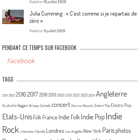
Posted on
10 juillet 2026
Julia Cumming : « C’est comme si je repartais de
zéro »
Posted on
9 juillet 2026
PENDANT CE TEMPS SUR FACEBOOK
Facebook
TAGS
Angleterre
2017
2016
2018
2019
2020
2021
2022
2023
2011
2012
2024
concert
Electro Pop
Australie
Canada
Beggars
Dream Pop
Britpop
Domino Records
Indie
Etats-Unis
Indie Pop
France
Indie Folk
Folk
Rock
Paris
Londres
photos
New York
Los Angeles
interview
Irlande