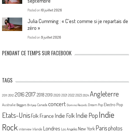
septembre
Posted on
10 juillet 2026
Julia Cumming : « C’est comme si je repartais de
zéro »
Posted on
9 juillet 2026
PENDANT CE TEMPS SUR FACEBOOK
TAGS
Angleterre
2017
2016
2018
2019
2020
2021
2022
2023
2011
2012
2024
concert
Electro Pop
Australie
Canada
Beggars
Dream Pop
Britpop
Domino Records
Indie
Etats-Unis
Indie Pop
France
Indie Folk
Folk
Rock
Paris
Londres
photos
New York
Los Angeles
interview
Irlande