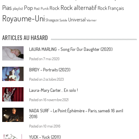
Pias
Rock alternatif
Pop
Rock
Rock Français
playlist
Post Punk
Royaume-Uni
Universal
Shoegaze
Suède
Warner
ARTICLES AU HASARD
LAURA MARLING – Song For Our Daughter (2020)
Posted on
7 mai 2020
BIRDY – Portraits (2023)
Posted on
2 octobre 2023
Laura-Mary Carter… En solo !
Posted on
16 novembre 2021
NADA SURF – Le Point Éphémère – Paris, samedi 16 avril
2016
Posted on
10 mai 2016
YUCK – Yuck (2011)