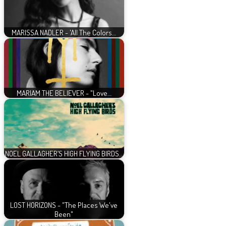
MARISSA NADLER - 'All The Colors…
MARIAM THE BELIEVER - "Love…
NOEL GALLAGHER’S HIGH FLYING BIRDS…
LOST HORIZONS - "The Places We've
Been"