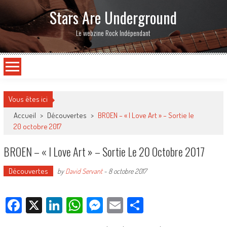
Stars Are Underground
Le webzine Rock Indépendant
Vous êtes ici
Accueil
>
Découvertes
>
BROEN – « I Love Art » – Sortie le
20 octobre 2017
BROEN – « I Love Art » – Sortie Le 20 Octobre 2017
Découvertes
by
David Servant
-
8 octobre 2017
Facebook
X
LinkedIn
WhatsApp
Messenger
Email
Partager