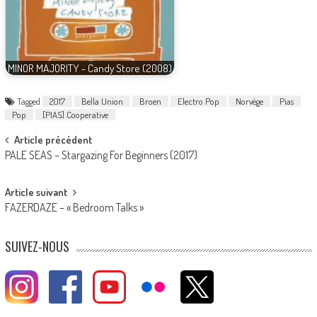
MINOR MAJORITY - Candy Store (2008)
Tagged
2017
Bella Union
Broen
Electro Pop
Norvège
Pias
Pop
[PIAS] Cooperative
Post
Article précédent
PALE SEAS – Stargazing For Beginners (2017)
navigation
Article suivant
FAZERDAZE – « Bedroom Talks »
SUIVEZ-NOUS