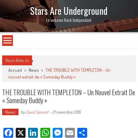
Stars Are Underground
Le webzine Rock Indépendant
Vous êtes ici
Accueil
>
News
>
THE TROUBLE WITH TEMPLETON – Un
nouvel extrait de « Someday Buddy »
THE TROUBLE WITH TEMPLETON – Un Nouvel Extrait De
« Someday Buddy »
News
by
David Servant
-
21 novembre 2016
Facebook
X
LinkedIn
WhatsApp
Messenger
Email
Partager