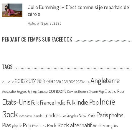
Julia Cumming : « C’est comme si je repartais de
zéro »
Posted on
9 juillet 2026
PENDANT CE TEMPS SUR FACEBOOK
TAGS
Angleterre
2017
2016
2018
2019
2020
2021
2022
2023
2011
2012
2024
concert
Electro Pop
Australie
Canada
Beggars
Dream Pop
Britpop
Domino Records
Indie
Etats-Unis
Indie Pop
France
Indie Folk
Folk
Rock
Paris
Londres
photos
New York
Los Angeles
interview
Irlande
Pias
Rock alternatif
Pop
Rock
Rock Français
playlist
Post Punk