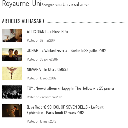
Royaume-Uni
Universal
Shoegaze
Suède
Warner
ARTICLES AU HASARD
ATTIC GIANT – « Flush EP »
Posted on
24 mai 2017
JONAH – « Wicked Fever » – Sortie le 28 juillet 2017
Posted on
30 juillet 2017
NIRVANA – In Utero (1993)
Posted on
13 août 2002
TOY : Nouvel album « Happy In The Hollow » le 25 janvier
Posted on
7 novembre 2018
[Live Report] SCHOOL OF SEVEN BELLS – Le Point
Ephémère – Paris, lundi 12 mars 2012
Posted on
13 mars 2012