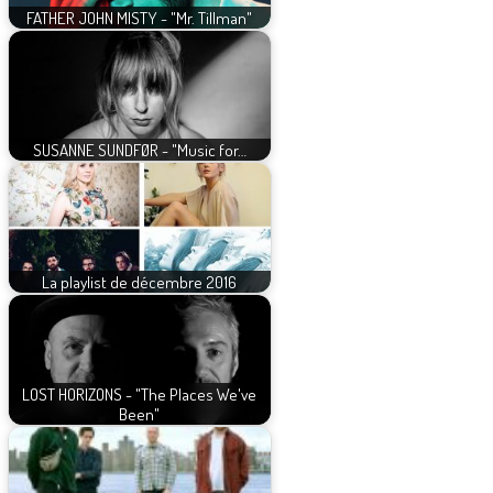
FATHER JOHN MISTY - "Mr. Tillman"
SUSANNE SUNDFØR - "Music for…
La playlist de décembre 2016
LOST HORIZONS - "The Places We've
Been"