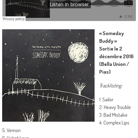
« Someday
Buddy »
Sortie le 2
décembre 2016
(Bella Union /
Pias)
Tracklisting:
1. Sailor
2. Heavy Trouble
3. Bad Mistake
4. Complex Lips
5. Vernon
6. I Want Love