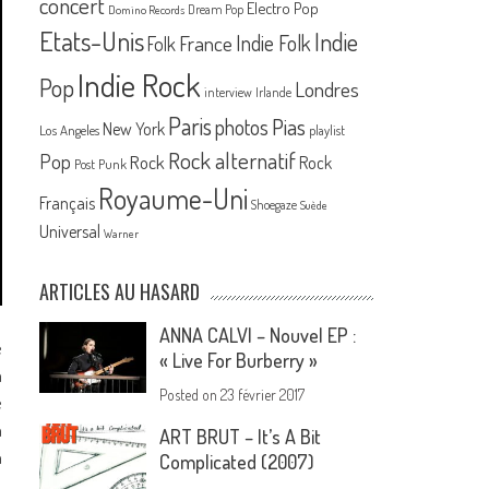
concert
Electro Pop
Dream Pop
Domino Records
Etats-Unis
Indie
France
Indie Folk
Folk
Indie Rock
Pop
Londres
interview
Irlande
Paris
Pias
photos
New York
Los Angeles
playlist
Rock alternatif
Pop
Rock
Rock
Post Punk
Royaume-Uni
Français
Shoegaze
Suède
Universal
Warner
ARTICLES AU HASARD
ANNA CALVI – Nouvel EP :
e
« Live For Burberry »
m
Posted on
23 février 2017
e
n
ART BRUT – It’s A Bit
n
Complicated (2007)