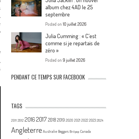
Julia Jacklin : un nouvel
n
album chez 4AD le 25
s
septembre
,
e
Posted on
10 juillet 2026
p
Julia Cumming : « C’est
comme si je repartais de
zéro »
e
,
Posted on
9 juillet 2026
s
PENDANT CE TEMPS SUR FACEBOOK
TAGS
2017
2016
2018
2019
2020
2021
2022
2023
2011
2012
2024
Angleterre
Australie
Canada
Beggars
Britpop