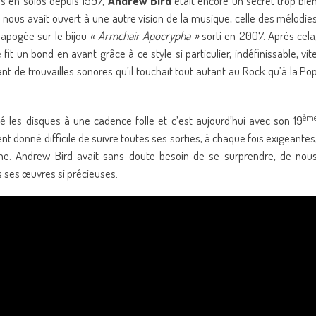
s en solos depuis 1997,
Andrew Bird
était encore un secret trop bie
l nous avait ouvert à une autre vision de la musique, celle des mélodie
n apogée sur le bijou
« Armchair Apocrypha »
sorti en 2007. Après cela
e fit un bond en avant grâce à ce style si particulier, indéfinissable, vit
ant de trouvailles sonores qu’il touchait tout autant au Rock qu’à la Po
èm
né les disques à une cadence folle et c’est aujourd’hui avec son 19
ment donné difficile de suivre toutes ses sorties, à chaque fois exigeantes
ne. Andrew Bird avait sans doute besoin de se surprendre, de nou
s ses œuvres si précieuses.