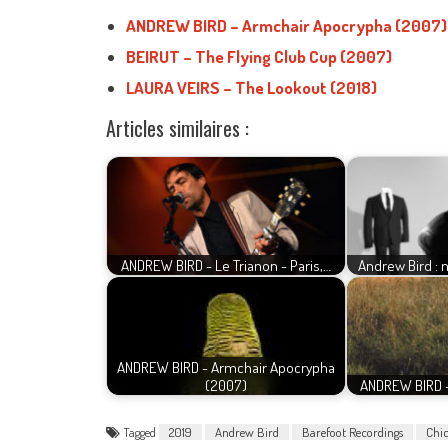
ANDREW BIRD – Armchair Apocrypha (2007)
BEIRUT – The Flying Club Cup (2007)
LAURA VEIRS – The Lookout (2018)
Articles similaires :
ANDREW BIRD - Le Trianon - Paris,…
Andrew Bird : n
ANDREW BIRD - Armchair Apocrypha
(2007)
ANDREW BIRD -
Tagged
2019
Andrew Bird
Barefoot Recordings
Chi