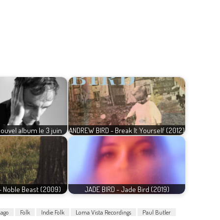
ouvel album le 3 juin
ANDREW BIRD - Break It Yourself (2012)
 Noble Beast (2009)
JADE BIRD - Jade Bird (2019)
cago
Folk
Indie Folk
Loma Vista Recordings
Paul Butler