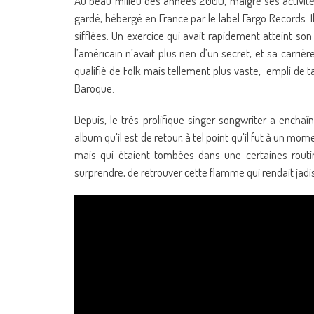
Au beau milieu des années 2000, malgré ses activité
gardé, hébergé en France par le label Fargo Records. I
sifflées. Un exercice qui avait rapidement atteint so
l’américain n’avait plus rien d’un secret, et sa carrièr
qualifié de Folk mais tellement plus vaste, empli de t
Baroque.
Depuis, le très prolifique singer songwriter a enchaî
album qu’il est de retour, à tel point qu’il fut à un mo
mais qui étaient tombées dans une certaines routi
surprendre, de retrouver cette flamme qui rendait jadi