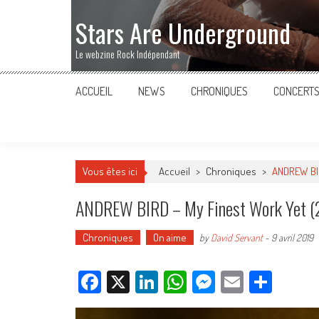
Stars Are Underground
Le webzine Rock Indépendant
ACCUEIL
NEWS
CHRONIQUES
CONCERT
Vous êtes ici
Accueil
>
Chroniques
>
ANDREW BIR
ANDREW BIRD – My Finest Work Yet (
Chroniques
On aime
by
David Servant
-
9 avril 2019
Facebook
X
LinkedIn
WhatsApp
Messenger
Email
Parta