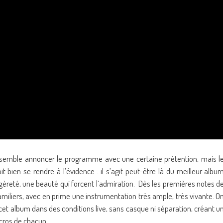
semble annoncer le programme avec une certaine prétention, mais l
oit bien se rendre à l’évidence : il s’agit peut-être là du meilleur albu
égèreté, une beauté qui forcent l’admiration. Dès les premières notes d
amiliers, avec en prime une instrumentation très ample, très vivante. O
 cet album dans des conditions live, sans casque ni séparation, créant u
cros de chacun.