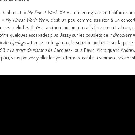
a Banhart…),
« My Finest Work Yet »
a été enregistré en Californie au
r
« My Finest Work Yet »
, c’est un peu comme assister à un concer
de ses mélodies. Il n’y a vraiment aucun mauvais titre sur cet album, n
offre quelques escapades plus Jazzy sur les couplets de
« Bloodless »
« Archipelago »
. Cerise sur le gâteau, la superbe pochette sur laquelle i
1793
« La mort de Marat »
de Jacques-Louis David. Alors quand Andre
usqu’ici, vous pouvez y aller les yeux fermés, car il n’a vraiment, vraimen