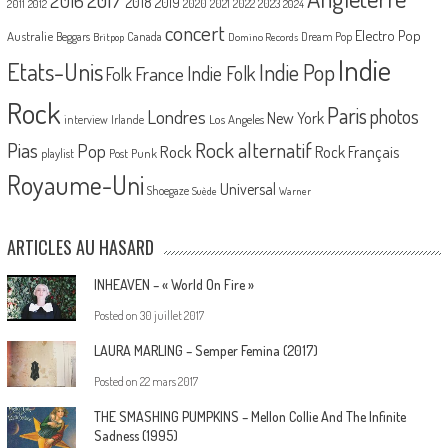
2017
2016
2018
2019
2020
2021
2022
2023
2011
2012
2024
concert
Electro Pop
Australie
Canada
Beggars
Dream Pop
Britpop
Domino Records
Indie
Etats-Unis
Indie Pop
France
Indie Folk
Folk
Rock
Paris
Londres
photos
New York
Los Angeles
interview
Irlande
Pias
Rock alternatif
Pop
Rock
Rock Français
playlist
Post Punk
Royaume-Uni
Universal
Shoegaze
Suède
Warner
ARTICLES AU HASARD
INHEAVEN – « World On Fire »
Posted on
30 juillet 2017
LAURA MARLING – Semper Femina (2017)
Posted on
22 mars 2017
THE SMASHING PUMPKINS – Mellon Collie And The Infinite
Sadness (1995)