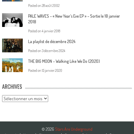
Posted on
28 août 2002
PALE WAVES – « New Year’s Eve EP » – Sortie le 18 janvier
2018
Posted on
4 janvier 2018
La playlist de décembre 2024
Posted on
3 décembre 2024
THE BIG MOON – Walking Like We Do (2020)
Posted on
15 janvier 2020
ARCHIVES
Archives
© 2026
Stars Are Underground