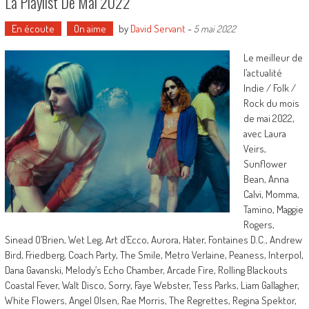
La Playlist De Mai 2022
En écoute
On aime
by
David Servant
-
5 mai 2022
Le meilleur de
l’actualité
Indie / Folk /
Rock du mois
de mai 2022,
avec Laura
Veirs,
Sunflower
Bean, Anna
Calvi, Momma,
Tamino, Maggie
Rogers,
Sinead O’Brien, Wet Leg, Art d’Ecco, Aurora, Hater, Fontaines D.C., Andrew
Bird, Friedberg, Coach Party, The Smile, Metro Verlaine, Peaness, Interpol,
Dana Gavanski, Melody’s Echo Chamber, Arcade Fire, Rolling Blackouts
Coastal Fever, Walt Disco, Sorry, Faye Webster, Tess Parks, Liam Gallagher,
White Flowers, Angel Olsen, Rae Morris, The Regrettes, Regina Spektor,