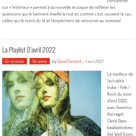
concentrer
sur « l’intérieur » permet à sa nouvelle musique de refléter les
questions qui le tiennent éveillé la nuit et, comme c’est souvent le cas,
celles qui le tirent du lit et l’empêchent de retourner au sommeil.
La Playlist D’avril 2022
En écoute
On aime
by
David Servant
-
1 avril 2022
Le meilleur de
l’actualité
Indie / Folk /
Rock du mois
d’avril 2022,
avec Gwenno,
Horsegirl,
Claire Days,
beabadoobee,
Get Well Soon,