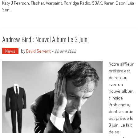
Katy J Pearson, Flasher, Warpaint, Porridge Radio, SOAK, Karen Elson, Léa
Sen…
Andrew Bird : Nouvel Album Le 3 Juin
News
by
David Servant
-
22 avril 2022
Notre siffleur
préféré est
de retour,
avec un
nouvel album,
« Inside
Problems »,
dont la sortie
est prévue le
3 juin. Le fait
de se