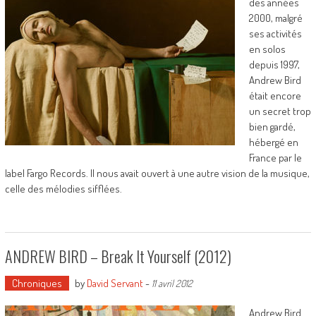
des années
2000, malgré
ses activités
en solos
depuis 1997,
Andrew Bird
était encore
un secret trop
bien gardé,
hébergé en
France par le
label Fargo Records. Il nous avait ouvert à une autre vision de la musique,
celle des mélodies sifflées.
ANDREW BIRD – Break It Yourself (2012)
Chroniques
by
David Servant
-
11 avril 2012
Andrew Bird