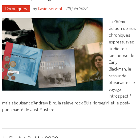
Chroniques
by
David Servant
-
29 juin 2022
La 29ème
édition de nos
chroniques
express, avec
l’indie folk
lumineuse de
Carly
Blackman, le
retour de
Shearwater, le
voyage
introspectif
mais séduisant d’Andrew Bird, la relève rock 90’s Horsegirl, et le post-
punk hanté de Just Mustard.