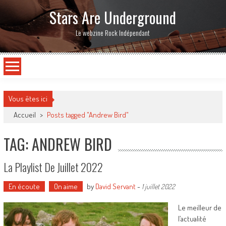
Stars Are Underground
Le webzine Rock Indépendant
Vous êtes ici
Accueil
>
Posts tagged "Andrew Bird"
TAG: ANDREW BIRD
La Playlist De Juillet 2022
En écoute
On aime
by
David Servant
-
1 juillet 2022
Le meilleur de
l’actualité