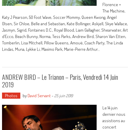
Florence +
The Machine,
Katy J Pearson, 50 Foot Wave, Soccer Mommy, Queen Kwong, Angel
Olsen, Sir Chloe, Belle and Sebastian, Kate Bollinger, Askjell, Skye Wallace,
Jasmyn, Sigrid, Fontaines D.C., Royal Blood, Liam Gallagher, Shearwater, Art
d’Ecco, Beach Bunny, Norma, Tess Parks, Andrew Bird, Sharon Van Etten,
Tomberlin, Lisa Mitchell, Pillow Queens, Amouë, Coach Party, The Linda
Lindas, Muna, Lykke Li, Maxïmo Park, Marie-Pierre Arthur…
ANDREW BIRD – Le Trianon – Paris, Vendredi 14 Juin
2019
Photos
by
David Servant
-
25 juin 2019
Le 14 juin
dernier nous
assistions au
concert