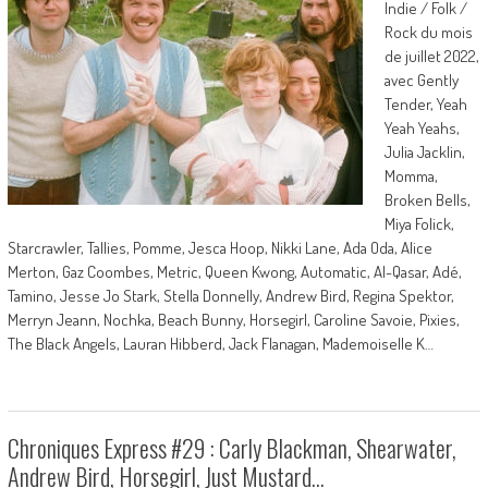
Indie / Folk /
Rock du mois
de juillet 2022,
avec Gently
Tender, Yeah
Yeah Yeahs,
Julia Jacklin,
Momma,
Broken Bells,
Miya Folick,
Starcrawler, Tallies, Pomme, Jesca Hoop, Nikki Lane, Ada Oda, Alice
Merton, Gaz Coombes, Metric, Queen Kwong, Automatic, Al-Qasar, Adé,
Tamino, Jesse Jo Stark, Stella Donnelly, Andrew Bird, Regina Spektor,
Merryn Jeann, Nochka, Beach Bunny, Horsegirl, Caroline Savoie, Pixies,
The Black Angels, Lauran Hibberd, Jack Flanagan, Mademoiselle K…
Chroniques Express #29 : Carly Blackman, Shearwater,
Andrew Bird, Horsegirl, Just Mustard…