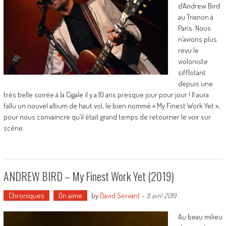
d’Andrew Bird
au Trianon à
Paris. Nous
n’avions plus
revu le
violoniste
sifflotant
depuis une
très belle soirée à la Cigale il y a 10 ans presque jour pour jour ! Il aura
fallu un nouvel album de haut vol, le bien nommé « My Finest Work Yet »,
pour nous convaincre qu’il était grand temps de retourner le voir sur
scène.
ANDREW BIRD – My Finest Work Yet (2019)
Chroniques
On aime
by
David Servant
-
9 avril 2019
Au beau milieu