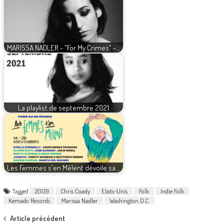
MARISSA NADLER - "For My Crimes" -…
La playlist de septembre 2021
Les Femmes s'en Mêlent dévoile sa…
Tagged
2009
Chris Coady
Etats-Unis
Folk
Indie Folk
Kemado Records
Marissa Nadler
Washington D.C.
Post
Article précédent