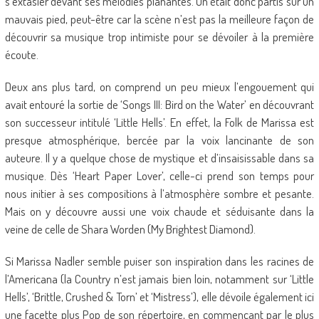
s’extasier devant ses mélodies planantes. On était donc partis sur un
mauvais pied, peut-être car la scène n’est pas la meilleure façon de
découvrir sa musique trop intimiste pour se dévoiler à la première
écoute.
Deux ans plus tard, on comprend un peu mieux l’engouement qui
avait entouré la sortie de ‘Songs III: Bird on the Water’ en découvrant
son successeur intitulé ‘Little Hells’. En effet, la Folk de Marissa est
presque atmosphérique, bercée par la voix lancinante de son
auteure. Il y a quelque chose de mystique et d’insaisissable dans sa
musique. Dès ‘Heart Paper Lover’, celle-ci prend son temps pour
nous initier à ses compositions à l’atmosphère sombre et pesante.
Mais on y découvre aussi une voix chaude et séduisante dans la
veine de celle de Shara Worden (My Brightest Diamond).
Si Marissa Nadler semble puiser son inspiration dans les racines de
l’Americana (la Country n’est jamais bien loin, notamment sur ‘Little
Hells’, ‘Brittle, Crushed & Torn’ et ‘Mistress’), elle dévoile également ici
une facette plus Pop de son répertoire, en commençant par le plus