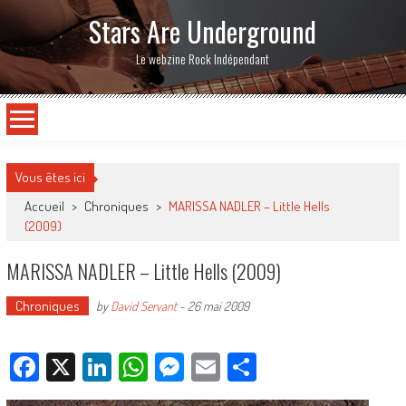
Stars Are Underground
Le webzine Rock Indépendant
Vous êtes ici
Accueil
>
Chroniques
>
MARISSA NADLER – Little Hells
(2009)
MARISSA NADLER – Little Hells (2009)
Chroniques
by
David Servant
-
26 mai 2009
Facebook
X
LinkedIn
WhatsApp
Messenger
Email
Partager