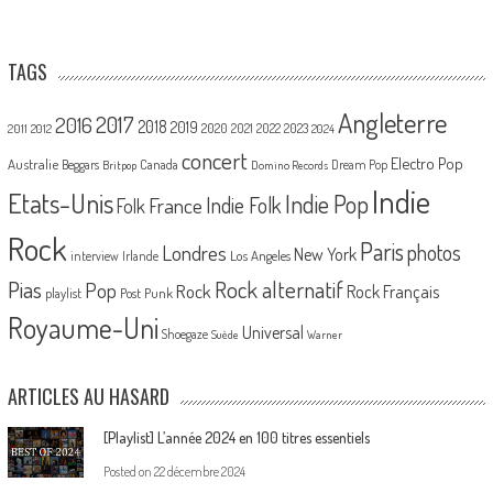
TAGS
Angleterre
2017
2016
2018
2019
2020
2021
2022
2023
2011
2012
2024
concert
Electro Pop
Australie
Canada
Beggars
Dream Pop
Britpop
Domino Records
Indie
Etats-Unis
Indie Pop
France
Indie Folk
Folk
Rock
Paris
Londres
photos
New York
Los Angeles
interview
Irlande
Pias
Rock alternatif
Pop
Rock
Rock Français
playlist
Post Punk
Royaume-Uni
Universal
Shoegaze
Suède
Warner
ARTICLES AU HASARD
[Playlist] L’année 2024 en 100 titres essentiels
Posted on
22 décembre 2024