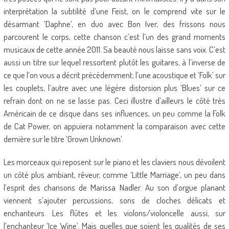
interprétation la subtilité d’une Feist, on le comprend vite sur le
désarmant ‘Daphne’, en duo avec Bon Iver, des frissons nous
parcourent le corps, cette chanson c’est l’un des grand moments
musicaux de cette année 2011. Sa beauté nous laisse sans voix. C’est
aussi un titre sur lequel ressortent plutôt les guitares, à l’inverse de
ce que l’on vous a décrit précédemment; l’une acoustique et ‘Folk’ sur
les couplets, l’autre avec une légère distorsion plus ‘Blues’ sur ce
refrain dont on ne se lasse pas. Ceci illustre d’ailleurs le côté très
Américain de ce disque dans ses influences, un peu comme la Folk
de Cat Power, on appuiera notamment la comparaison avec cette
dernière sur le titre ‘Grown Unknown’.
Les morceaux qui reposent sur le piano et les claviers nous dévoilent
un côté plus ambiant, rêveur, comme ‘Little Marriage’, un peu dans
l’esprit des chansons de Marissa Nadler. Au son d’orgue planant
viennent s’ajouter percussions, sons de cloches délicats et
enchanteurs. Les flûtes et les violons/violoncelle aussi, sur
l’enchanteur ‘Ice Wine’. Mais quelles que soient les qualités de ses