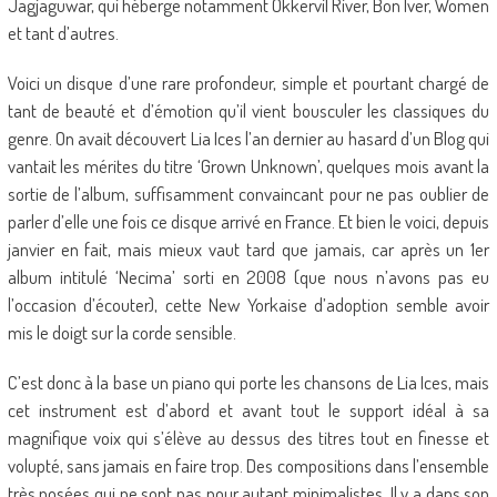
Jagjaguwar, qui héberge notamment Okkervil River, Bon Iver, Women
et tant d’autres.
Voici un disque d’une rare profondeur, simple et pourtant chargé de
tant de beauté et d’émotion qu’il vient bousculer les classiques du
genre. On avait découvert Lia Ices l’an dernier au hasard d’un Blog qui
vantait les mérites du titre ‘Grown Unknown’, quelques mois avant la
sortie de l’album, suffisamment convaincant pour ne pas oublier de
parler d’elle une fois ce disque arrivé en France. Et bien le voici, depuis
janvier en fait, mais mieux vaut tard que jamais, car après un 1er
album intitulé ‘Necima’ sorti en 2008 (que nous n’avons pas eu
l’occasion d’écouter), cette New Yorkaise d’adoption semble avoir
mis le doigt sur la corde sensible.
C’est donc à la base un piano qui porte les chansons de Lia Ices, mais
cet instrument est d’abord et avant tout le support idéal à sa
magnifique voix qui s’élève au dessus des titres tout en finesse et
volupté, sans jamais en faire trop. Des compositions dans l’ensemble
très posées qui ne sont pas pour autant minimalistes. Il y a dans son