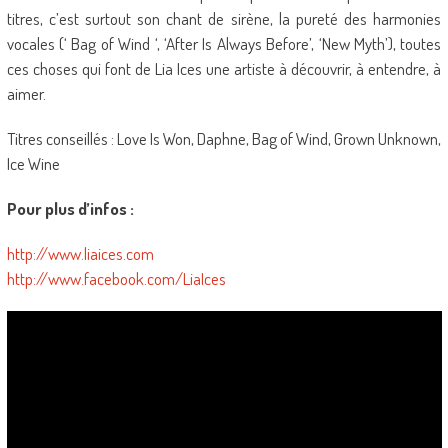
titres, c’est surtout son chant de sirène, la pureté des harmonies
vocales (‘ Bag of Wind ‘, ‘After Is Always Before’, ‘New Myth’), toutes
ces choses qui font de Lia Ices une artiste à découvrir, à entendre, à
aimer.
Titres conseillés : Love Is Won, Daphne, Bag of Wind, Grown Unknown,
Ice Wine
Pour plus d’infos :
http://www.liaices.com
http://www.facebook.com/LiaIces