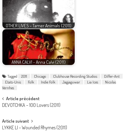
OTHER LIVES - Tamer Animals (2011)
ANNA CALVI - Anna Calvi (2011)
Tagged
2011
Chicago
Clubhouse Recording Studios
Differ-Ant
Etats-Unis
Folk
Indie Folk
Jagjaguwar
Lia Ices
Nicolas
Vernhes
Post
Article précédent
DEVOTCHKA – 100 Lovers (2011)
navigation
Article suivant
LYKKE LI – Wounded Rhymes (2011)