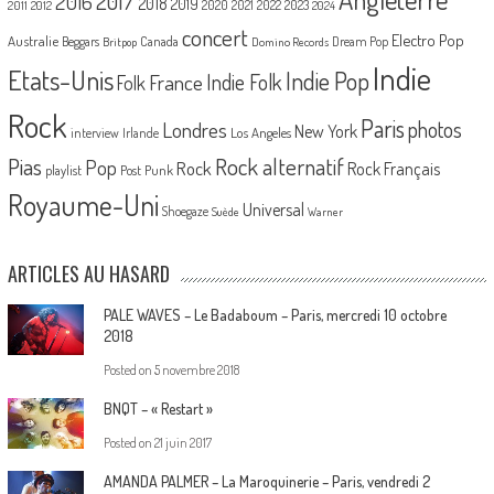
2017
2016
2018
2019
2020
2021
2022
2023
2011
2012
2024
concert
Electro Pop
Australie
Canada
Beggars
Dream Pop
Britpop
Domino Records
Indie
Etats-Unis
Indie Pop
France
Indie Folk
Folk
Rock
Paris
Londres
photos
New York
Los Angeles
interview
Irlande
Pias
Rock alternatif
Pop
Rock
Rock Français
playlist
Post Punk
Royaume-Uni
Universal
Shoegaze
Suède
Warner
ARTICLES AU HASARD
PALE WAVES – Le Badaboum – Paris, mercredi 10 octobre
2018
Posted on
5 novembre 2018
BNQT – « Restart »
Posted on
21 juin 2017
AMANDA PALMER – La Maroquinerie – Paris, vendredi 2