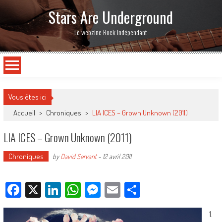
Stars Are Underground
Le webzine Rock Indépendant
Vous êtes ici
Accueil
>
Chroniques
>
LIA ICES – Grown Unknown (2011)
LIA ICES – Grown Unknown (2011)
Chroniques
by
David Servant
-
12 avril 2011
Facebook
X
LinkedIn
WhatsApp
Messenger
Email
Partager
1.