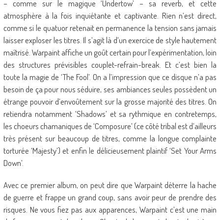
– comme sur le magique ‘Undertow’ – sa reverb, et cette
atmosphère à la fois inquiétante et captivante. Rien n’est direct,
comme si le quatuor retenait en permanence la tension sans jamais
laisser exploser les titres. Il s’agit là d’un exercice de style hautement
maîtrisé. Warpaint affiche un goût certain pour l’expérimentation, loin
des structures prévisibles couplet-refrain-break. Et c’est bien la
toute la magie de ‘The Fool’. On a l’impression que ce disque n’a pas
besoin de ça pour nous séduire, ses ambiances seules possèdent un
étrange pouvoir d’envoûtement sur la grosse majorité des titres. On
retiendra notamment ‘Shadows’ et sa rythmique en contretemps,
les choeurs chamaniques de ‘Composure’ (ce côté tribal est d’ailleurs
très présent sur beaucoup de titres, comme la longue complainte
torturée ‘Majesty’) et enfin le délicieusement plaintif ‘Set Your Arms
Down’.
Avec ce premier album, on peut dire que Warpaint déterre la hache
de guerre et frappe un grand coup, sans avoir peur de prendre des
risques. Ne vous fiez pas aux apparences, Warpaint c’est une main