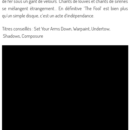
de fer sous un gant de velours. Chants de louves et chants de sirènes
se mélangent étrangement… En définitive ‘The Fool’ est bien plus
qu’un simple disque, c’est un acte d’indépendance.
Titres conseillés : Set Your Arms Down, Warpaint, Undertow,
Shadows, Composure