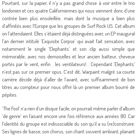
Pourtant, sur la papier, il n’y a pas grand chose à voir entre le trio
londonien et ces quatre Californiennes qui nous viennent donc d’une
contrée bien plus ensoleillée, mais dont la musique a bien plus
d’affinités avec l’Europe que les groupes de Surf Rock US. Cet album
on l’attendaient. Elles s’étaient déjà distinguées avec un EP inaugural
l’an dernier intitulé ‘Exquisite Corpse’ qui avait fait sensation, avec
notamment le single ‘Elephants’ et son clip aussi simple que
mémorable, avec nos demoiselles et leur ancien batteur, cheveux
portés par le vent, enfin… les ventilateurs!… Cependant ‘Elephants’
n’est pas sur ce premier opus. C’est dit, Warpaint malgré sa courte
carrière décide déjà d’aller de l’avant, avec suffisamment de bon
titres au compteur pour nous offrir là un premier album bourré de
pépites.
‘The Fool’ n’a rien d’un disque facile, on pourrait même parler d’album
‘de genre’ en faisant encore une fois référence aux années 80. Car
l’identité du groupe est indissociable du son qu’il a su (re)construire.
Ses lignes de basse, son chorus, son chant souvent ambiant, planant