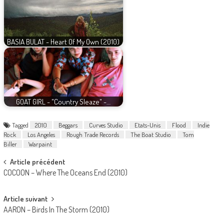
BASIA BULAT - Heart Of My Own (2010)
GOAT GIRL - "Country Sleaze" -…
Tagged
2010
Beggars
Curves Studio
Etats-Unis
Flood
Indie
Rock
Los Angeles
Rough Trade Records
The Boat Studio
Tom
Biller
Warpaint
Post
Article précédent
COCOON – Where The Oceans End (2010)
navigation
Article suivant
AARON – Birds In The Storm (2010)