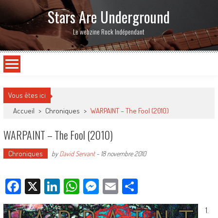
Stars Are Underground
Le webzine Rock Indépendant
Vous êtes ici
Accueil
>
Chroniques
>
WARPAINT – The Fool (2010)
WARPAINT – The Fool (2010)
Chroniques
by
David Servant
-
18 novembre 2010
Facebook
X
LinkedIn
WhatsApp
Messenger
Email
Partager
1.