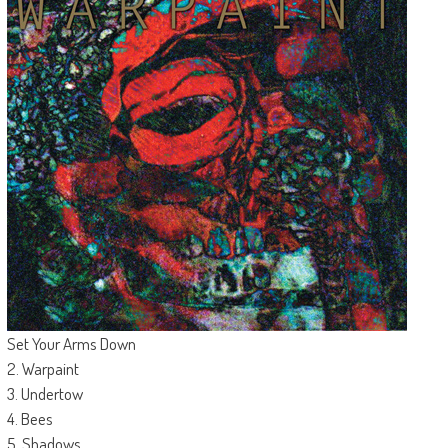
Set Your Arms Down
2. Warpaint
3. Undertow
4. Bees
5. Shadows