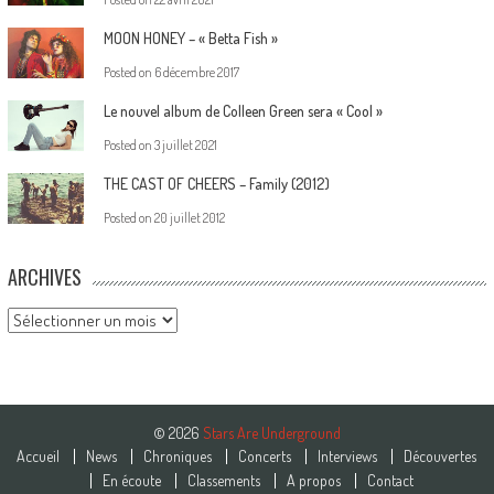
MOON HONEY – « Betta Fish »
Posted on
6 décembre 2017
Le nouvel album de Colleen Green sera « Cool »
Posted on
3 juillet 2021
THE CAST OF CHEERS – Family (2012)
Posted on
20 juillet 2012
ARCHIVES
Archives
© 2026
Stars Are Underground
Accueil
News
Chroniques
Concerts
Interviews
Découvertes
En écoute
Classements
A propos
Contact