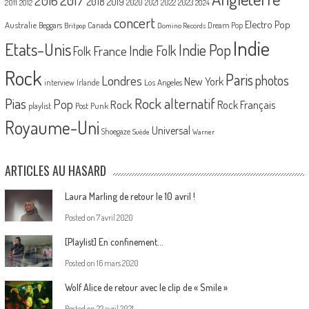
2016
2018
2019
2020
2021
2022
2023
2011
2012
2024
concert
Electro Pop
Australie
Canada
Beggars
Dream Pop
Britpop
Domino Records
Indie
Etats-Unis
Indie Pop
France
Indie Folk
Folk
Rock
Paris
Londres
photos
New York
Los Angeles
interview
Irlande
Pias
Rock alternatif
Pop
Rock
Rock Français
playlist
Post Punk
Royaume-Uni
Universal
Shoegaze
Suède
Warner
ARTICLES AU HASARD
Laura Marling de retour le 10 avril !
Posted on
7 avril 2020
[Playlist] En confinement…
Posted on
16 mars 2020
Wolf Alice de retour avec le clip de « Smile »
Posted on
22 avril 2021