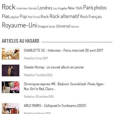
Rock
Paris
Londres
photos
New York
Los Angeles
interview
Irlande
Pias
Rock alternatif
Pop
Rock
Rock Français
playlist
Post Punk
Royaume-Uni
Universal
Shoegaze
Suède
Warner
ARTICLES AU HASARD
CHARLOTTE OC – Interview – Paris, mercredi 26 avril 2017
Posted on
3 mai 2017
Sleater-Kinney : un nouvel album en janvier
Posted on
7 octobre 2023
Chroniques express #6 : Bedouin Soundclash, Pixies, Ilgen-
Nur, Girl In Red, Clairo…
Posted on
30 octobre 2019
ARLO PARKS – Collapsed In Sunbeams (2021)
Posted on
4 février 2021