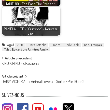
TAHITI 80 - The Past, The Present…
PAMELA HUTE - "Gunshot" - Nouveau
clip !
Tagged
2016
David Sztanke
France
Indie Rock
Rock Français
Tahiti Boy and the Palmtree Family
Post
Article précédent
KINO KIMINO – « Passion »
navigation
Article suivant
DAISY VICTORIA – « Animal Lover » – Sortie EP le 19 août
SUIVEZ-NOUS