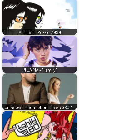
TAHITI 80 - Puzzle (1999)
PI JA MA - "Family"
Un nouvel album et un clip en 360°…