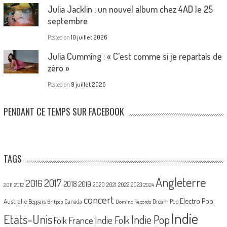
Julia Jacklin : un nouvel album chez 4AD le 25
septembre
Posted on
10 juillet 2026
Julia Cumming : « C’est comme si je repartais de
zéro »
Posted on
9 juillet 2026
PENDANT CE TEMPS SUR FACEBOOK
TAGS
Angleterre
2017
2016
2018
2019
2020
2021
2022
2023
2011
2012
2024
concert
Electro Pop
Australie
Canada
Beggars
Dream Pop
Britpop
Domino Records
Indie
Etats-Unis
Indie Pop
France
Indie Folk
Folk