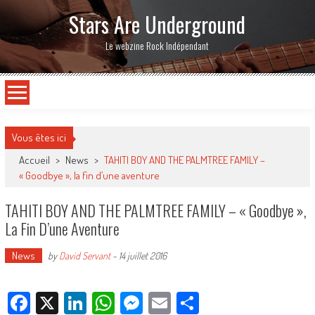
Stars Are Underground
Le webzine Rock Indépendant
Vous êtes ici
Accueil
>
News
>
TAHITI BOY AND THE PALMTREE FAMILY –
« Goodbye », la fin d’une aventure
TAHITI BOY AND THE PALMTREE FAMILY – « Goodbye »,
La Fin D’une Aventure
News
by
David Servant
-
14 juillet 2016
Facebook
X
LinkedIn
WhatsApp
Messenger
Email
Partager