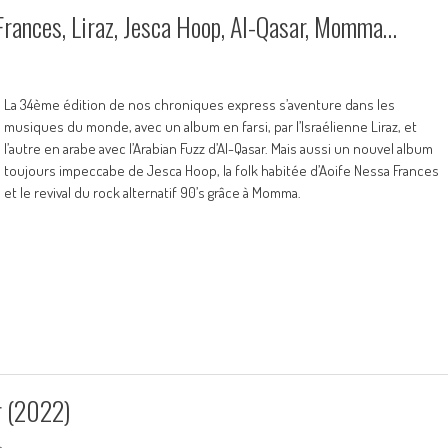
Frances, Liraz, Jesca Hoop, Al-Qasar, Momma…
La 34ème édition de nos chroniques express s’aventure dans les
musiques du monde, avec un album en farsi, par l’Israélienne Liraz, et
l’autre en arabe avec l’Arabian Fuzz d’Al-Qasar. Mais aussi un nouvel album
toujours impeccabe de Jesca Hoop, la folk habitée d’Aoife Nessa Frances
et le revival du rock alternatif 90’s grâce à Momma.
 (2022)