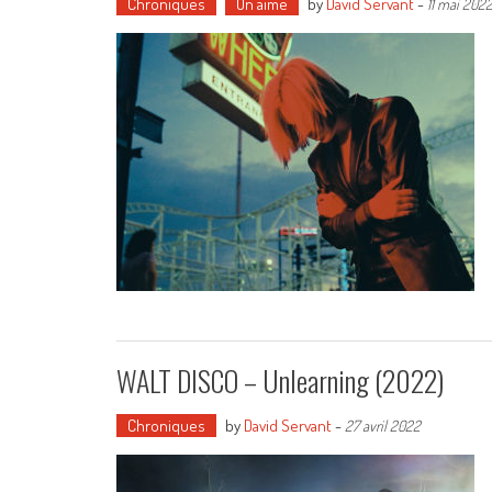
Chroniques
On aime
by
David Servant
-
11 mai 202
WALT DISCO – Unlearning (2022)
Chroniques
by
David Servant
-
27 avril 2022