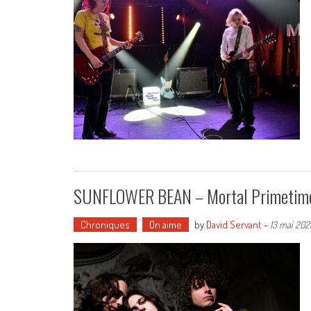
SUNFLOWER BEAN – Mortal Primetim
Chroniques
On aime
by
David Servant
-
13 mai 202