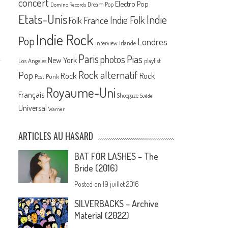
concert
Electro Pop
Dream Pop
Domino Records
Etats-Unis
Indie
France
Indie Folk
Folk
Indie Rock
Pop
Londres
interview
Irlande
Paris
Pias
photos
New York
Los Angeles
playlist
Rock alternatif
Pop
Rock
Rock
Post Punk
Royaume-Uni
Français
Shoegaze
Suède
Universal
Warner
ARTICLES AU HASARD
BAT FOR LASHES – The
Bride (2016)
Posted on
19 juillet 2016
SILVERBACKS – Archive
Material (2022)