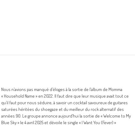
Nous n’avions pas manqué d’éloges à la sortie de l’album de Momma
« Household Name » en 2022. Il faut dire que leur musique avait tout ce
qu’il faut pour nous séduire, à savoir un cocktail savoureux de guitares
saturées héritées du shoegaze et du meilleur du rock alternatif des
années 90. Le groupe annonce aujourd’hui la sortie de « Welcome to My
Blue Sky » le 4 avril 2025 et dévoile le single « I Want You (Fever) »