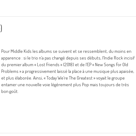
)
Pour Middle Kids les albums se suivent et se ressemblent, du moins en
apparence : si le trio n’a pas changé depuis ses débuts, l’Indie Rock incisif
du premier album « Lost Friends » (2018) et de l’EP « New Songs For Old
Problems » a progressivement laissé la place à une musique plus apaisée,
et plus élaborée. Ainsi, « Today We’re The Greatest » voyait le groupe
entamer une nouvelle voie légèrement plus Pop mais toujours de très
bon goût.