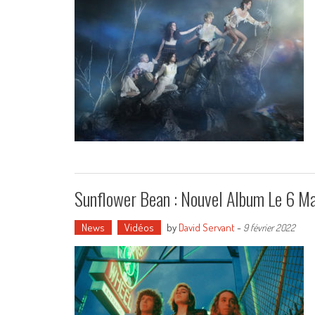
Sunflower Bean : Nouvel Album Le 6 Ma
News
Vidéos
by
David Servant
-
9 février 2022