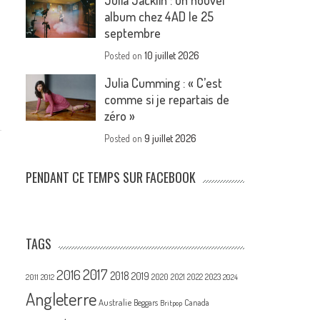
Julia Jacklin : un nouvel
album chez 4AD le 25
septembre
Posted on
10 juillet 2026
Julia Cumming : « C’est
comme si je repartais de
zéro »
Posted on
9 juillet 2026
PENDANT CE TEMPS SUR FACEBOOK
TAGS
2017
2016
2018
2019
2020
2021
2022
2023
2011
2012
2024
Angleterre
Australie
Canada
Beggars
Britpop