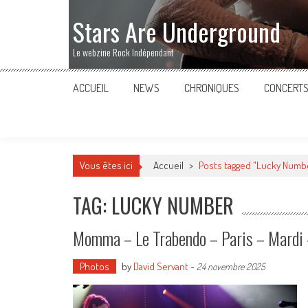
Stars Are Underground
Le webzine Rock Indépendant
ACCUEIL
NEWS
CHRONIQUES
CONCERT
Vous êtes ici
Accueil
>
Posts tagged "Lucky Numb
TAG: LUCKY NUMBER
Momma – Le Trabendo – Paris – Mard
Photos
by
David Servant
-
24 novembre 2025