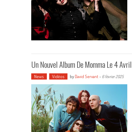
Un Nouvel Album De Momma Le 4 Avril
News
Vidéos
by
David Servant
-
6 février 2025