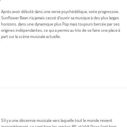
2
Après avoir débuté dans une verve psychédélique, voire progressive,
Sunflower Bean n’a jamais cessé d’ouvrir sa musique à des plus larges
horizons, dans une dynamique plus Pop mais toujours bercée par ses
origines indépendantes, ce qui a permis au trio de se faire une place à
part sur la scène musicale actuelle.
S’il y a une décennie musicale vers laquelle tout le monde revient
inexorablement, ce sont bien les années 80, et Walt Disco l’ont bien