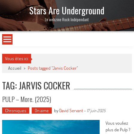
Stars Are Underground
Le webzine Rock Indépendant
Vous êtes ici
Accueil
>
Posts tagged "Jarvis Cocker"
TAG: JARVIS COCKER
PULP – More. (2025)
Chroniques
On aime
by
David Servant
-
17 juin 2025
Vous vouliez
plus de Pulp ?