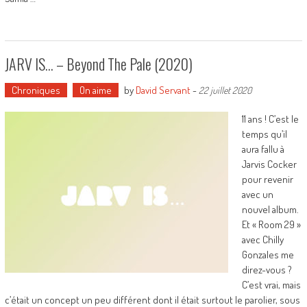
JARV IS… – Beyond The Pale (2020)
Chroniques
On aime
by
David Servant
-
22 juillet 2020
11 ans ! C’est le
temps qu’il
aura fallu à
Jarvis Cocker
pour revenir
avec un
nouvel album.
Et « Room 29 »
avec Chilly
Gonzales me
direz-vous ?
C’est vrai, mais
c’était un concept un peu différent dont il était surtout le parolier, sous