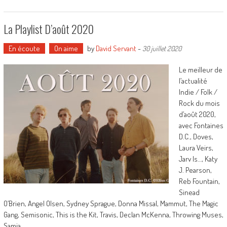
La Playlist D’août 2020
En écoute
On aime
by
David Servant
-
30 juillet 2020
Le meilleur de
l’actualité
Indie / Folk /
Rock du mois
d’août 2020,
avec Fontaines
D.C., Doves,
Laura Veirs,
Jarv Is…, Katy
J. Pearson,
Reb Fountain,
Sinead
O’Brien, Angel Olsen, Sydney Sprague, Donna Missal, Mammut, The Magic
Gang, Semisonic, This is the Kit, Travis, Declan McKenna, Throwing Muses,
Samia …