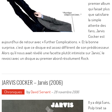
premier album
qui faisait plus
que satisfaire
la simple
attente des
fans, Jarvis
Cocker est
aujourd’hui de retour avec « Further Complications. ». Et la bonne
surprise, c’est que ce disque est assez différent de son prédécesseur.
Alors qu’il nous avait révélé une facette plutôt intimiste sur ‘Jarvis’, le
revoici avec un disque au premier abord résolument Rock.
JARVIS COCKER – Jarvis (2006)
Chroniques
by
David Servant
-
28 novembre 2006
Il y a déjà 5 ans,
Pulp tirait sa