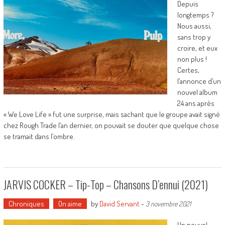
Depuis
longtemps ?
Nous aussi,
sans trop y
croire, et eux
non plus !
Certes,
l’annonce d’un
nouvel album
24 ans après
« We Love Life » fut une surprise, mais sachant que le groupe avait signé
chez Rough Trade l’an dernier, on pouvait se douter que quelque chose
se tramait dans l’ombre.
JARVIS COCKER – Tip-Top – Chansons D’ennui (2021)
Chroniques
On aime
by
David Servant
-
3 novembre 2021
Un nouvel