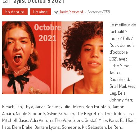
En écoute
On aime
by
David Servant
-
1 octobre 2021
Le meilleur de
l’actualité
Indie / Folk /
Rock du mois
d’octobre
2021, avec
Little Simz,
Tasha,
Radiohead,
Snail Mail, Wet
Leg, Eels,
Johnny Marr,
Bleach Lab, Thyla, Jarvis Cocker, Julie Doiron, Reb Fountain, Damon
Albarn, Nicole Sabouné, Sylvie Kreusch, The Regrettes, The Dodos, Lisa
Mitchell, Oasis, Adia Victoria, The Velveteers, Gustaf, Miles Kane, Bad Bad
Hats, Eleni Drake, Bantam Lyons, Someone, Kit Sebastian, Le Ren…