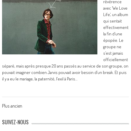
révérence
avec ‘We Love
Life’, un album
qui sentait
effectivement
la fin d’une
épopée. Le
groupe ne
s’est jamais
officiellement
séparé, mais après presque 20 ans passés au service de son groupe, on
pouvait imaginer combien Jarvis pouvait avoir besoin d’un break. Et puis
il y a eu le mariage, la paternité, l’exil à Paris…
Posts
Plus ancien
navigation
SUIVEZ-NOUS