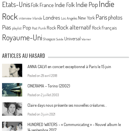
Indie
Etats-Unis
Indie Pop
France
Indie Folk
Folk
Rock
Paris
Londres
photos
New York
Los Angeles
interview
Irlande
Pias
Rock alternatif
Pop
Rock
Rock Français
playlist
Post Punk
Royaume-Uni
Universal
Shoegaze
Suède
Warner
ARTICLES AU HASARD
ANNA CALVI en concert exceptionnel à Paris le 15 juin
Posted on
29 avril 2018
CINERAMA – Torino (2002)
Posted on
2 juillet 2003
Claire days nous présente ses nouvelles créatures…
Posted on
3 juin 2021
HUNDRED WATERS – « Communicating » – Nouvel album le
14 septembre 2017