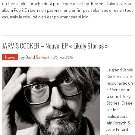
un format plus proche de la prose que de la Pop. Revient-il alors avec un
album Pop ? Eh bien non pas vraiment, enfin, pas selon ses dires en tout
cas, mais le résultat n’en est pourtant pas si loin.
JARVIS COCKER – Nouvel EP « Likely Stories »
News
by
David Servant
-
20 mai 2016
Le grand Jarvis
Cocker est de
retour avec un
EP écrit pour
la série Likely
Stories. Créée
par les
réalisateurs
Iain Forsyth &
Jane Pollard