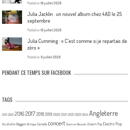
Posted on
16 juillet 2026
Julia Jacklin : un nouvel album chez 4AD le 25
septembre
Posted on
10 juillet 2026
Julia Cumming : « C’est comme si je repartais de
zéro »
Posted on
9 juillet 2026
PENDANT CE TEMPS SUR FACEBOOK
TAGS
Angleterre
2017
2016
2018
2019
2020
2021
2022
2023
2011
2012
2024
concert
Electro Pop
Australie
Canada
Beggars
Dream Pop
Britpop
Domino Records