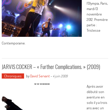
l’Olympia, Paris,
mardi 13
novembre
2012. Première
partie :
Tristesse
Contemporaine.
JARVIS COCKER – « Further Complications. » (2009)
Chroniques
by
David Servant
-
4 juin 2009
Après avoir
débuté son
aventure en
solo il y a trois
ans avec un