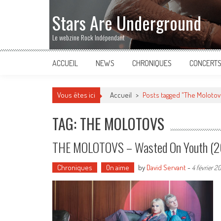
Stars Are Underground
Le webzine Rock Indépendant
ACCUEIL
NEWS
CHRONIQUES
CONCERT
Vous êtes ici
Accueil
>
Posts tagged "The Molotov
TAG: THE MOLOTOVS
THE MOLOTOVS – Wasted On Youth (
Chroniques
On aime
by
David Servant
-
4 février 2