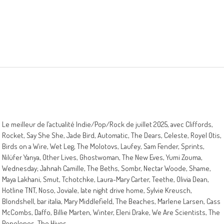
Le meilleur de l’actualité Indie/Pop/Rock de juillet 2025, avec Cliffords,
Rocket, Say She She, Jade Bird, Automatic, The Dears, Celeste, Royel Otis,
Birds on a Wire, Wet Leg, The Molotovs, Laufey, Sam Fender, Sprints,
Nilüfer Yanya, Other Lives, Ghostwoman, The New Eves, Yumi Zouma,
Wednesday; Jahnah Camille, The Beths, Sombr, Nectar Woode, Shame,
Maya Lakhani, Smut, Tchotchke, Laura-Mary Carter, Teethe, Olivia Dean,
Hotline TNT, Noso, Joviale, late night drive home, Sylvie Kreusch,
Blondshell, bar italia, Mary Middlefield, The Beaches, Marlene Larsen, Cass
McCombs, Daffo, Billie Marten, Winter, Eleni Drake, We Are Scientists, The
Penelopes, The Hives…