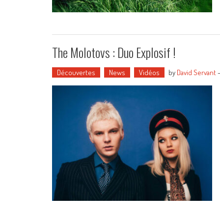
The Molotovs : Duo Explosif !
Découvertes
News
Vidéos
by
David Servant