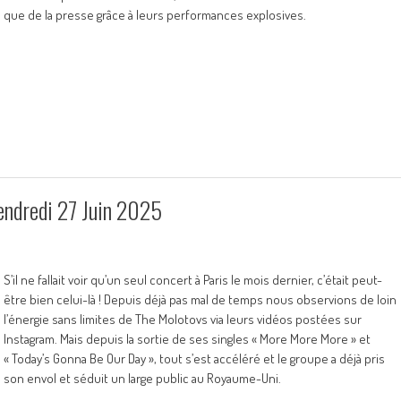
que de la presse grâce à leurs performances explosives.
Vendredi 27 Juin 2025
S’il ne fallait voir qu’un seul concert à Paris le mois dernier, c’était peut-
être bien celui-là ! Depuis déjà pas mal de temps nous observions de loin
l’énergie sans limites de The Molotovs via leurs vidéos postées sur
Instagram. Mais depuis la sortie de ses singles « More More More » et
« Today’s Gonna Be Our Day », tout s’est accéléré et le groupe a déjà pris
son envol et séduit un large public au Royaume-Uni.