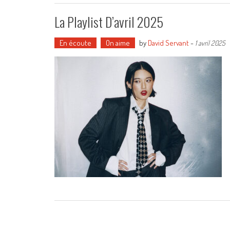
La Playlist D’avril 2025
En écoute
On aime
by
David Servant
-
1 avril 2025