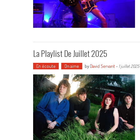
La Playlist De Juillet 2025
En écoute
On aime
by
David Servant
-
1 juillet 2025