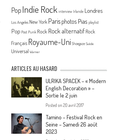
Indie Rock
Pop
Londres
interview
Irlande
Paris
Pias
photos
New York
Los Angeles
playlist
Rock alternatif
Pop
Rock
Rock
Post Punk
Royaume-Uni
Français
Shoegaze
Suède
Universal
Warner
ARTICLES AU HASARD
ULRIKA SPACEK – « Modern
English Decoration » –
Sortie le 2 juin
Posted on
20 avril 2017
Tamino – Festival Rock en
Seine – Samedi 26 août
2023