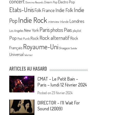
concert
Electro Pop
Dream Pop
Domino Records
Etats-Unis
Indie
France
Indie Folk
Folk
Indie Rock
Pop
Londres
interview
Irlande
Paris
Pias
photos
New York
Los Angeles
playlist
Rock alternatif
Pop
Rock
Rock
Post Punk
Royaume-Uni
Français
Shoegaze
Suède
Universal
Warner
ARTICLES AU HASARD
CMAT – Le Petit Bain –
Paris – lundi 12 février 2024
Posted on
23 février 2024
DIRECTOR – I’ll Wait For
Sound (2009)