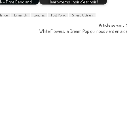
EN - Time Bend and…
Heartworms : noir c'est noir !
rlande
Limerick
Londres
Post Punk
Sinead O'Brien
Article suivant
White Flowers, la Dream Pop qui nous vient en aid