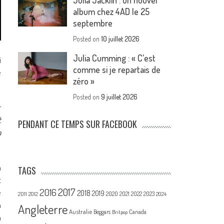
Julia Jacklin : un nouvel
album chez 4AD le 25
septembre
Posted on
10 juillet 2026
Julia Cumming : « C’est
i
comme si je repartais de
e
zéro »
Posted on
9 juillet 2026
r
t
PENDANT CE TEMPS SUR FACEBOOK
a
n
TAGS
t
2017
2016
é
2018
2019
2020
2021
2022
2023
2011
2012
2024
n
Angleterre
Australie
Canada
Beggars
Britpop
a