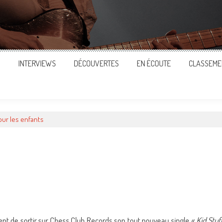
S
INTERVIEWS
DÉCOUVERTES
EN ÉCOUTE
CLASSEME
our les enfants
ger
ent de sortir sur Chess Club Records son tout nouveau single
« Kid Stuf