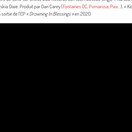
skia Dixie. Produit par Dan Carey (
Fontaines DC
,
Pumarosa
,
Pixx
…),
« Ki
 sortie de l’EP
« Drowning In Blessings »
en 2020.