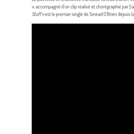
»
, accompagné d’un clip réalisé et chorégraphié par Sa
Stuff »
est le premier single de Sinead O’Brien depuis la