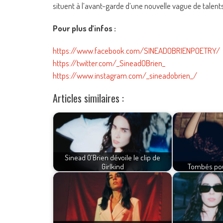
situent à l’avant-garde d’une nouvelle vague de talent
Pour plus d’infos :
https://www.facebook.com/SINEADOBRIENPOETRY/
https://twitter.com/_SineadOBrien_
https://www.instagram.com/_sineadobrien_/
Articles similaires :
Sinead O'Brien dévoile le clip de
Girlkind
Tombés pour