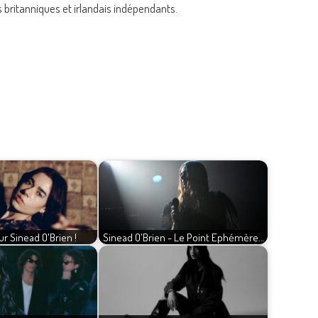
s britanniques et irlandais indépendants.
 Sinead O'Brien !
Sinead O'Brien - Le Point Ephémère…