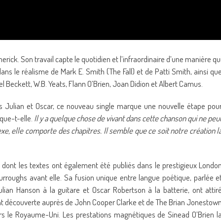
merick. Son travail capte le quotidien et l’infraordinaire d’une manière qu
ans le réalisme de Mark E. Smith (The Fall) et de Patti Smith, ainsi qu
el Beckett, W.B. Yeats, Flann O’Brien, Joan Didion et Albert Camus.
rs Julian et Oscar, ce nouveau single marque une nouvelle étape pou
ique-t-elle.
Il y a quelque chose de vivant dans cette chanson qui ne peu
exe, elle comporte des chapitres. Il semble que ce soit notre création l
, dont les textes ont également été publiés dans le prestigieux Londo
urroughs avant elle. Sa fusion unique entre langue poétique, parlée e
ulian Hanson à la guitare et Oscar Robertson à la batterie, ont attir
 l’ont découverte auprès de John Cooper Clarke et de The Brian Jonestow
rs le Royaume-Uni. Les prestations magnétiques de Sinead O’Brien l