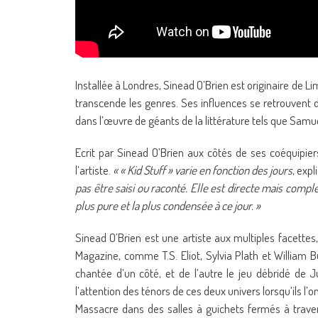
Installée à Londres, Sinead O’Brien est originaire de Li
transcende les genres. Ses influences se retrouvent d
dans l’œuvre de géants de la littérature tels que Samu
Ecrit par Sinead O’Brien aux côtés de ses coéquipie
l’artiste.
« « Kid Stuff » varie en fonction des jours
, expl
pas être saisi ou raconté. Elle est directe mais compl
plus pure et la plus condensée à ce jour. »
Sinead O’Brien est une artiste aux multiples facettes
Magazine, comme T.S. Eliot, Sylvia Plath et William B
chantée d’un côté, et de l’autre le jeu débridé de J
l’attention des ténors de ces deux univers lorsqu’ils
Massacre dans des salles à guichets fermés à trave