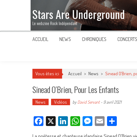
Stars Are Underground
Le webzine Rock Indépendant
ACCUEIL
NEWS
CHRONIQUES
CONCERT
Vous êtes ici
Accueil
>
News
>
Sinead O’Brien, p
Sinead O’Brien, Pour Les Enfants
News
Vidéos
by
David Servant
-
9 avril 2021
Facebook
X
LinkedIn
WhatsApp
Messenger
Email
Parta
La poétesse et chanteuse irlandaise Sinead O’Brien vi