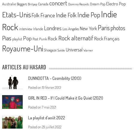
concert
Electro Pop
Australie
Canada
Beggars
Dream Pop
Britpop
Domino Records
Indie
Etats-Unis
Indie Pop
France
Indie Folk
Folk
Rock
Paris
Londres
photos
New York
Los Angeles
interview
Irlande
Pias
Rock alternatif
Pop
Rock
Rock Français
playlist
Post Punk
Royaume-Uni
Universal
Shoegaze
Suède
Warner
ARTICLES AU HASARD
DUNNDOTTA – Cosmibility (2013)
Posted on
19 février 2013
GIRL IN RED – If I Could Make it Go Quiet (2021)
Posted on
7 mai 2021
La playlist d’août 2022
Posted on
29 juillet 2022