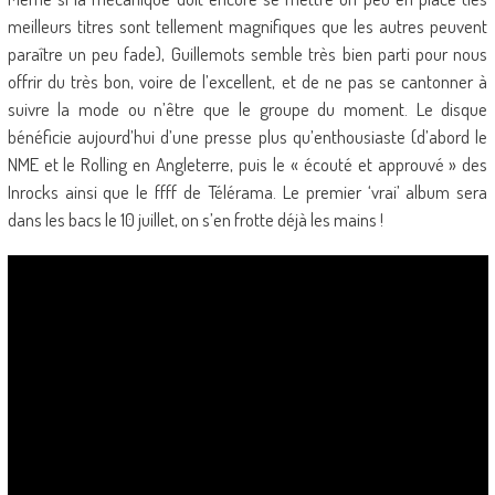
meilleurs titres sont tellement magnifiques que les autres peuvent
paraître un peu fade), Guillemots semble très bien parti pour nous
offrir du très bon, voire de l’excellent, et de ne pas se cantonner à
suivre la mode ou n’être que le groupe du moment. Le disque
bénéficie aujourd’hui d’une presse plus qu’enthousiaste (d’abord le
NME et le Rolling en Angleterre, puis le « écouté et approuvé » des
Inrocks ainsi que le
ffff
de Télérama. Le premier ‘vrai’ album sera
dans les bacs le 10 juillet, on s’en frotte déjà les mains !