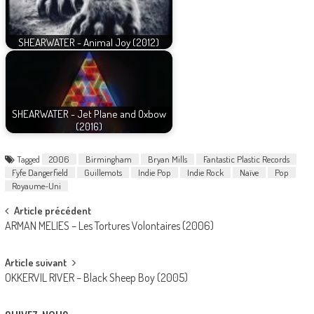
SHEARWATER - Animal Joy (2012)
SHEARWATER - Jet Plane and Oxbow
(2016)
Tagged
2006
Birmingham
Bryan Mills
Fantastic Plastic Records
Fyfe Dangerfield
Guillemots
Indie Pop
Indie Rock
Naïve
Pop
Royaume-Uni
Post
Article précédent
ARMAN MELIES – Les Tortures Volontaires (2006)
navigation
Article suivant
OKKERVIL RIVER – Black Sheep Boy (2005)