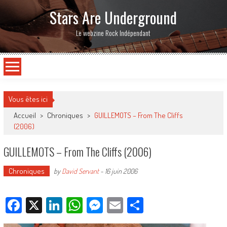
Stars Are Underground
Le webzine Rock Indépendant
Vous êtes ici
Accueil
>
Chroniques
>
GUILLEMOTS – From The Cliffs
(2006)
GUILLEMOTS – From The Cliffs (2006)
Chroniques
by
David Servant
-
16 juin 2006
Facebook
X
LinkedIn
WhatsApp
Messenger
Email
Partager