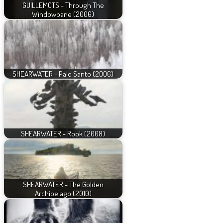
GUILLEMOTS - Through The
Windowpane (2006)
SHEARWATER - Palo Santo (2006)
SHEARWATER - Rook (2008)
SHEARWATER - The Golden
Archipelago (2010)