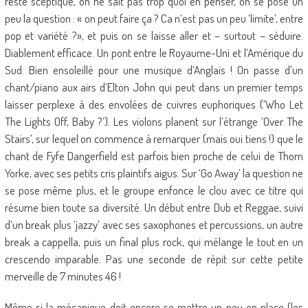
reste sceptique, on ne sait pas trop quoi en penser, on se pose un
peu la question : « on peut faire ça ? Ca n’est pas un peu ‘limite’, entre
pop et variété ?», et puis on se laisse aller et – surtout – séduire.
Diablement efficace. Un pont entre le Royaume-Uni et l’Amérique du
Sud. Bien ensoleillé pour une musique d’Anglais ! On passe d’un
chant/piano aux airs d’Elton John qui peut dans un premier temps
laisser perplexe à des envolées de cuivres euphoriques (‘Who Let
The Lights Off, Baby ?’). Les violons planent sur l’étrange ‘Over The
Stairs’, sur lequel on commence à remarquer (mais oui tiens !) que le
chant de Fyfe Dangerfield est parfois bien proche de celui de Thom
Yorke, avec ses petits cris plaintifs aigus. Sur ‘Go Away’ la question ne
se pose même plus, et le groupe enfonce le clou avec ce titre qui
résume bien toute sa diversité. Un début entre Dub et Reggae, suivi
d’un break plus ‘jazzy’ avec ses saxophones et percussions, un autre
break a cappella, puis un final plus rock, qui mélange le tout en un
crescendo imparable. Pas une seconde de répit sur cette petite
merveille de 7 minutes 46 !
Même si la mécanique doit encore se mettre un peu en place (les