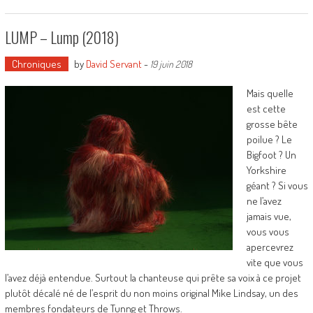
LUMP – Lump (2018)
Chroniques
by
David Servant
-
19 juin 2018
Mais quelle
est cette
grosse bête
poilue ? Le
Bigfoot ? Un
Yorkshire
géant ? Si vous
ne l’avez
jamais vue,
vous vous
apercevrez
vite que vous
l’avez déjà entendue. Surtout la chanteuse qui prête sa voix à ce projet
plutôt décalé né de l’esprit du non moins original Mike Lindsay, un des
membres fondateurs de Tunng et Throws.