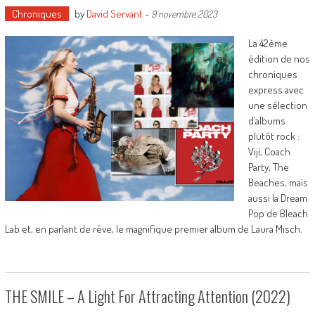
Chroniques
by
David Servant
-
9 novembre 2023
La 42ème
édition de nos
chroniques
express avec
une sélection
d’albums
plutôt rock :
Viji, Coach
Party, The
Beaches, mais
aussi la Dream
Pop de Bleach
Lab et, en parlant de rêve, le magnifique premier album de Laura Misch.
THE SMILE – A Light For Attracting Attention (2022)