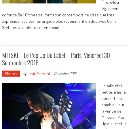
Fire, elle a
également
cofondé Bell Orchestre, formation contemporaine classique très
appréciée, et a été remarquée plus récemment en duo avec Colin
Stetson, saxophoniste renommé.
MITSKI – Le Pop Up Du Label – Paris, Vendredi 30
Septembre 2016
Photos
by
David Servant
-
17 octobre 2016
La salle était
petite, mais le
concert était
comble! Pour
la venue de
Mitski au Pop
Up du Label, le