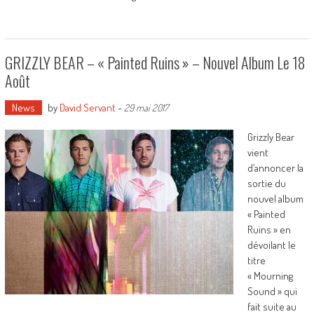
GRIZZLY BEAR – « Painted Ruins » – Nouvel Album Le 18
Août
News
by
David Servant
-
29 mai 2017
Grizzly Bear
vient
d’annoncer la
sortie du
nouvel album
« Painted
Ruins » en
dévoilant le
titre
« Mourning
Sound » qui
fait suite au