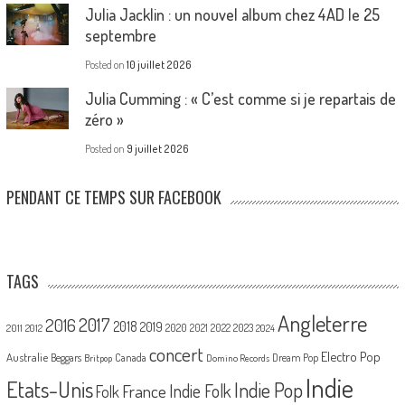
Julia Jacklin : un nouvel album chez 4AD le 25
septembre
Posted on
10 juillet 2026
Julia Cumming : « C’est comme si je repartais de
zéro »
Posted on
9 juillet 2026
PENDANT CE TEMPS SUR FACEBOOK
TAGS
Angleterre
2017
2016
2018
2019
2020
2021
2022
2023
2011
2012
2024
concert
Electro Pop
Australie
Canada
Beggars
Dream Pop
Britpop
Domino Records
Indie
Etats-Unis
Indie Pop
France
Indie Folk
Folk