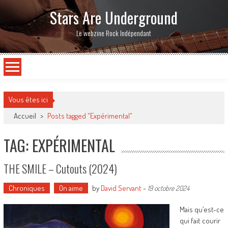
Stars Are Underground
Le webzine Rock Indépendant
Vous êtes ici
Accueil
>
Posts tagged "Expérimental"
TAG: EXPÉRIMENTAL
THE SMILE – Cutouts (2024)
Chroniques
On aime
by
David Servant
-
19 octobre 2024
Mais qu’est-ce
qui fait courir