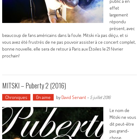
public a en
effet
largement
répondu
présent, avec
beaucoup de fans américains dans la foule. Mitski n’a pas déçu, et si
vous avez été frustrés de ne pas pouvoir assister à ce concert complet,
bonne nouvelle, elle sera de retour à Paris aux Étoiles le 21 février
prochain!
MITSKI – Puberty 2 (2016)
Chroniques
On aime
by
David Servant
-
5 juillet 2016
Le nom de
Mitski ne vous
dit peut-être
pas grand-
chose,