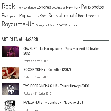
Rock
Paris
Londres
photos
New York
Los Angeles
interview
Irlande
Pias
Rock alternatif
Pop
Rock
Rock Français
playlist
Post Punk
Royaume-Uni
Universal
Shoegaze
Suède
Warner
ARTICLES AU HASARD
CHAIRLIFT – La Maroquinerie – Paris, mercredi 29 février
2012
Posted on
5 mars 2012
SOCCER MOMMY – Collection (2017)
Posted on
21 août 2017
TWO DOOR CINEMA CLUB – Tourist History (2010)
Posted on
24 février 2010
PAMELA HUTE – « Gunshot » – Nouveau clip !
Posted on
14 juin 2016