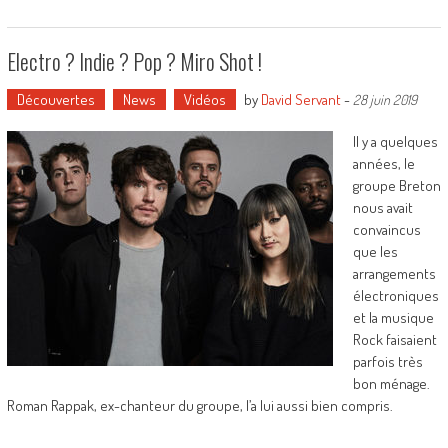
Electro ? Indie ? Pop ? Miro Shot !
Découvertes
News
Vidéos
by
David Servant
-
28 juin 2019
Il y a quelques
années, le
groupe Breton
nous avait
convaincus
que les
arrangements
électroniques
et la musique
Rock faisaient
parfois très
bon ménage.
Roman Rappak, ex-chanteur du groupe, l’a lui aussi bien compris.