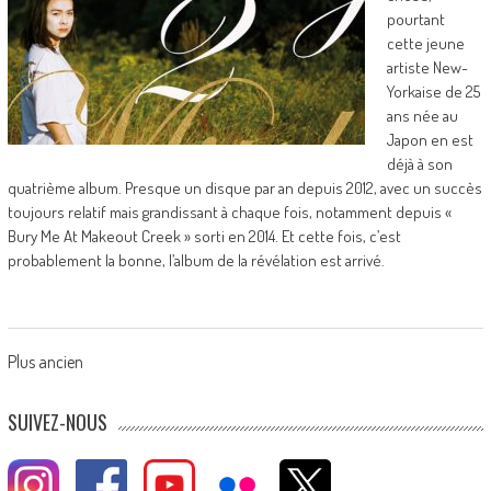
pourtant
cette jeune
artiste New-
Yorkaise de 25
ans née au
Japon en est
déjà à son
quatrième album. Presque un disque par an depuis 2012, avec un succès
toujours relatif mais grandissant à chaque fois, notamment depuis «
Bury Me At Makeout Creek » sorti en 2014. Et cette fois, c’est
probablement la bonne, l’album de la révélation est arrivé.
Posts
Plus ancien
navigation
SUIVEZ-NOUS