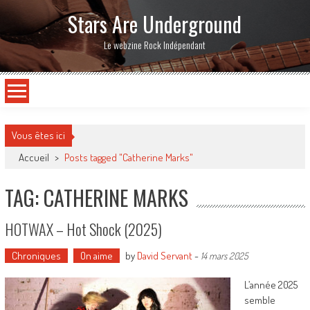
Stars Are Underground
Le webzine Rock Indépendant
Vous êtes ici
Accueil
>
Posts tagged "Catherine Marks"
TAG: CATHERINE MARKS
HOTWAX – Hot Shock (2025)
Chroniques
On aime
by
David Servant
-
14 mars 2025
L’année 2025
semble