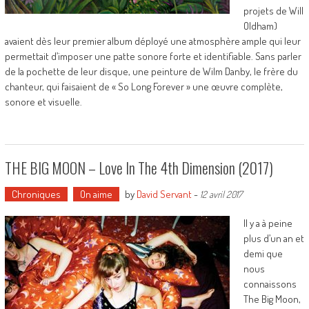
projets de Will
Oldham)
avaient dès leur premier album déployé une atmosphère ample qui leur
permettait d’imposer une patte sonore forte et identifiable. Sans parler
de la pochette de leur disque, une peinture de Wilm Danby, le frère du
chanteur, qui faisaient de « So Long Forever » une œuvre complète,
sonore et visuelle.
THE BIG MOON – Love In The 4th Dimension (2017)
Chroniques
On aime
by
David Servant
-
12 avril 2017
Il y a à peine
plus d’un an et
demi que
nous
connaissons
The Big Moon,