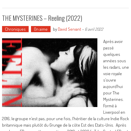
THE MYSTERINES – Reeling (2022)
Chroniques
On aime
by
David Servant
-
6 avril 2022
Après avoir
passé
quelques
années sous
les radars, une
voie royale
s’ouvre
aujourd’hui
pour The
Mysterines.
Formé à
Liverpool en
2016, le groupe n’est pas, pour une fois, l’héritier de la culture Indie Rock
britannique mais plutôt du Grunge de la côte Est des Etats-Unis. Après