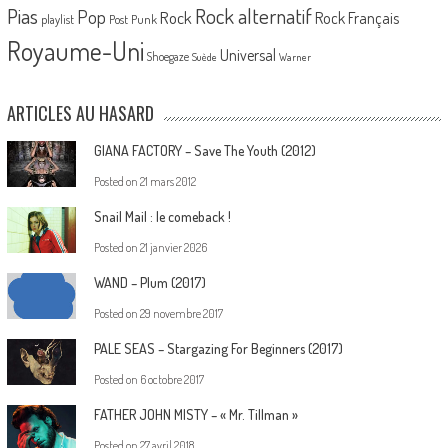
Pias
Rock alternatif
Pop
Rock
Rock Français
playlist
Post Punk
Royaume-Uni
Universal
Shoegaze
Suède
Warner
ARTICLES AU HASARD
GIANA FACTORY – Save The Youth (2012)
Posted on
21 mars 2012
Snail Mail : le comeback !
Posted on
21 janvier 2026
WAND – Plum (2017)
Posted on
29 novembre 2017
PALE SEAS – Stargazing For Beginners (2017)
Posted on
6 octobre 2017
FATHER JOHN MISTY – « Mr. Tillman »
Posted on
27 avril 2018