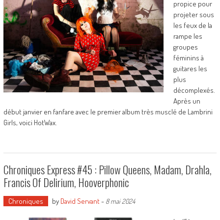
propice pour
projeter sous
les feux de la
rampe les
groupes
féminins à
guitares les
plus
décomplexés.
Après un
début janvier en fanfare avec le premier album très musclé de Lambrini
Girls, voici HotWax.
Chroniques Express #45 : Pillow Queens, Madam, Drahla,
Francis Of Delirium, Hooverphonic
Chroniques
by
David Servant
-
8 mai 2024