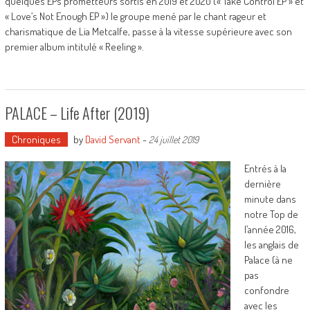
quelques EPs prometteurs sortis en 2019 et 2020 (« Take Control EP » et
« Love’s Not Enough EP ») le groupe mené par le chant rageur et
charismatique de Lia Metcalfe, passe à la vitesse supérieure avec son
premier album intitulé « Reeling ».
PALACE – Life After (2019)
Chroniques
by
David Servant
-
24 juillet 2019
Entrés à la
dernière
minute dans
notre Top de
l’année 2016,
les anglais de
Palace (à ne
pas
confondre
avec les