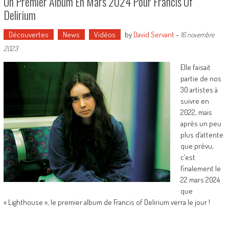
Un Premier Album En Mars 2024 Pour Francis Of
Delirium
Découvertes
News
Vidéos
by
David Servant
-
16 novembre
2023
Elle faisait
partie de nos
30 artistes à
suivre en
2022, mais
après un peu
plus d’attente
que prévu,
c’est
finalement le
22 mars 2024
que
« Lighthouse », le premier album de Francis of Delirium verra le jour !