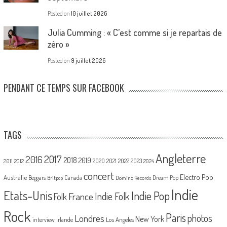
Posted on
10 juillet 2026
Julia Cumming : « C’est comme si je repartais de
zéro »
Posted on
9 juillet 2026
PENDANT CE TEMPS SUR FACEBOOK
TAGS
Angleterre
2017
2016
2018
2019
2020
2021
2022
2023
2011
2012
2024
concert
Electro Pop
Australie
Canada
Beggars
Dream Pop
Britpop
Domino Records
Indie
Etats-Unis
Indie Pop
France
Indie Folk
Folk
Rock
Paris
Londres
photos
New York
Los Angeles
interview
Irlande