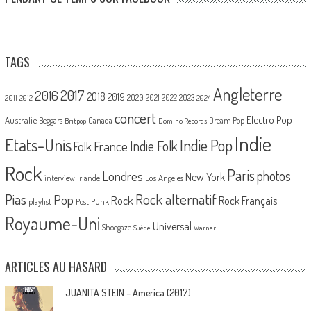
TAGS
Angleterre
2017
2016
2018
2019
2020
2021
2022
2023
2011
2012
2024
concert
Electro Pop
Australie
Canada
Beggars
Dream Pop
Britpop
Domino Records
Indie
Etats-Unis
Indie Pop
France
Indie Folk
Folk
Rock
Paris
Londres
photos
New York
Los Angeles
interview
Irlande
Pias
Rock alternatif
Pop
Rock
Rock Français
playlist
Post Punk
Royaume-Uni
Universal
Shoegaze
Suède
Warner
ARTICLES AU HASARD
JUANITA STEIN – America (2017)