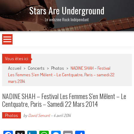
Stars Are Underground
Le webzine Rock Indépendant
Vous êtes ici
Accueil
>
Concerts
>
Photos
>
NADINE SHAH – Festival
Les Femmes S’en Mêlent – Le Centquatre, Paris – samedi 22
mars 2014
NADINE SHAH – Festival Les Femmes S’en Mêlent – Le
Centquatre, Paris – Samedi 22 Mars 2014
Photos
by
David Servant
-
4 avril 2014