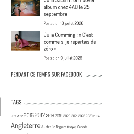
Julia Jacklin : un nouvel
album chez 4AD le 25
septembre
Posted on
10 juillet 2026
Julia Cumming : « C’est
comme si je repartais de
zéro »
Posted on
9 juillet 2026
PENDANT CE TEMPS SUR FACEBOOK
TAGS
2017
2016
2018
2019
2020
2021
2022
2023
2011
2012
2024
Angleterre
Australie
Canada
Beggars
Britpop