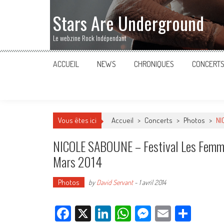
Stars Are Underground
Le webzine Rock Indépendant
ACCUEIL
NEWS
CHRONIQUES
CONCERT
Vous êtes ici
Accueil
>
Concerts
>
Photos
>
NI
NICOLE SABOUNE – Festival Les Femmes
Mars 2014
Photos
by
David Servant
-
1 avril 2014
Facebook
X
LinkedIn
WhatsApp
Messenger
Email
Parta