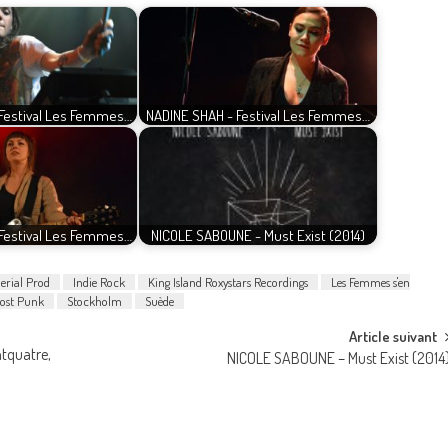
Festival Les Femmes…
NADINE SHAH - Festival Les Femmes…
Festival Les Femmes…
NICOLE SABOUNE - Must Exist (2014)
erial Prod
Indie Rock
King Island Roxystars Recordings
Les Femmes s'en
ost Punk
Stockholm
Suède
Article suivant
tquatre,
NICOLE SABOUNE – Must Exist (2014