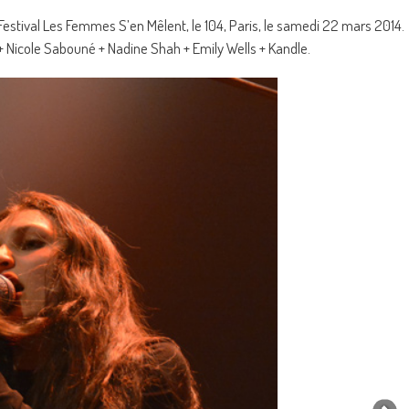
estival Les Femmes S’en Mêlent, le 104, Paris, le samedi 22 mars 2014.
+ Nicole Sabouné + Nadine Shah + Emily Wells + Kandle.