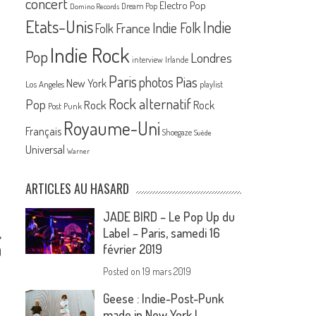
concert
Electro Pop
Dream Pop
Domino Records
Etats-Unis
Indie
France
Indie Folk
Folk
Indie Rock
Pop
Londres
interview
Irlande
Paris
Pias
photos
New York
Los Angeles
playlist
Rock alternatif
Pop
Rock
Rock
Post Punk
Royaume-Uni
Français
Shoegaze
Suède
Universal
Warner
ARTICLES AU HASARD
JADE BIRD – Le Pop Up du
Label – Paris, samedi 16
février 2019
)
Posted on
19 mars 2019
Geese : Indie-Post-Punk
made in New York !