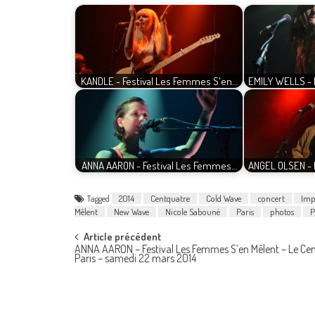
KANDLE - Festival Les Femmes S'en…
EMILY WELLS - 
ANNA AARON - Festival Les Femmes…
ANGEL OLSEN - 
Tagged
2014
Centquatre
Cold Wave
concert
Imp
Mêlent
New Wave
Nicole Sabouné
Paris
photos
P
Post
Article précédent
ANNA AARON – Festival Les Femmes S’en Mêlent – Le Cen
Paris – samedi 22 mars 2014
navigation