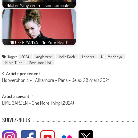
Nilüfer Yanya en mission spéciale…
NILÜFER YANYA - "In Your Head"
Tagged
2024
Angleterre
Indie Rock
Londres
Nilüfer Yanya
Ninja Tune
Royaume-Uni
Post
Article précédent
Hooverphonic – L’Alhambra – Paris – Jeudi 28 mars 2024
navigation
Article suivant
LIME GARDEN – One More Thing (2024)
SUIVEZ-NOUS