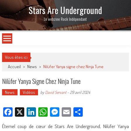
Stars Are Underground
Le webzine Rock Indépendant
Vous êtes ici
Accueil
>
News
>
Nilüfer Yanya signe chez Ninja Tune
Nilüfer Yanya Signe Chez Ninja Tune
News
Vidéos
by
David Servant
-
29 avril 2024
Facebook
X
LinkedIn
WhatsApp
Messenger
Email
Partager
Éternel coup de cœur de Stars Are Underground, Nilüfer Yanya