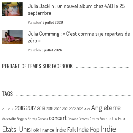
Julia Jacklin : un nouvel album chez 4AD le 25
septembre
Posted on
10 juillet 2026
Julia Cumming : « C’est comme si je repartais de
zéro »
Posted on
9 juillet 2026
PENDANT CE TEMPS SUR FACEBOOK
TAGS
Angleterre
2017
2016
2018
2019
2020
2021
2022
2023
2011
2012
2024
concert
Electro Pop
Australie
Canada
Beggars
Dream Pop
Britpop
Domino Records
Indie
Etats-Unis
Indie Pop
France
Indie Folk
Folk