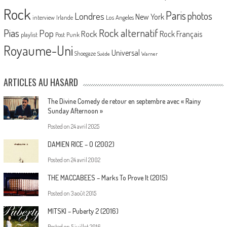
Rock
Paris
Londres
photos
New York
Los Angeles
interview
Irlande
Pias
Rock alternatif
Pop
Rock
Rock Français
playlist
Post Punk
Royaume-Uni
Universal
Shoegaze
Suède
Warner
ARTICLES AU HASARD
The Divine Comedy de retour en septembre avec « Rainy
Sunday Afternoon »
Posted on
24 avril 2025
DAMIEN RICE – O (2002)
Posted on
24 avril 2002
THE MACCABEES – Marks To Prove It (2015)
Posted on
3 août 2015
MITSKI – Puberty 2 (2016)
Posted on
5 juillet 2016