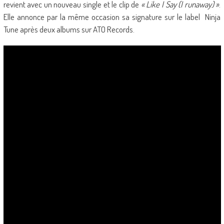
revient avec un nouveau single et le clip de
« Like I Say (I runaway) »
.
Elle annonce par la même occasion sa signature sur le label Ninja
Tune après deux albums sur ATO Records.