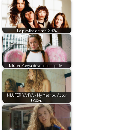
La playlist de mai 2024
Nilüfer Yanya dévoile le clip de…
NILÜFER YANYA - My Method Actor
(2024)