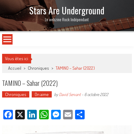
Stars Are Underground
Le webzine Rock Indépendant
Vous êtes ici
Accueil
>
Chroniques
>
TAMINO – Sahar (2022)
TAMINO – Sahar (2022)
Chroniques
On aime
by
David Servant
-
6 octobre 2022
Facebook
X
LinkedIn
WhatsApp
Messenger
Email
Partager