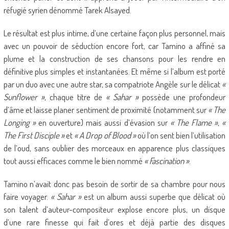
réfugié syrien dénommé Tarek Alsayed.
Le résultat est plus intime, d’une certaine façon plus personnel, mais
avec un pouvoir de séduction encore fort, car Tamino a affiné sa
plume et la construction de ses chansons pour les rendre en
définitive plus simples et instantanées. Et même si l’album est porté
par un duo avec une autre star, sa compatriote Angèle sur le délicat
«
Sunflower »
, chaque titre de
« Sahar »
possède une profondeur
d’âme et laisse planer sentiment de proximité (notamment sur
« The
Longing »
en ouverture) mais aussi d’évasion sur
« The Flame »
,
«
The First Disciple »
et
« A Drop of Blood »
où l’on sent bien l’utilisation
de l’oud, sans oublier des morceaux en apparence plus classiques
tout aussi efficaces comme le bien nommé
« Fascination »
.
Tamino n’avait donc pas besoin de sortir de sa chambre pour nous
faire voyager.
« Sahar »
est un album aussi superbe que délicat où
son talent d’auteur-compositeur explose encore plus, un disque
d’une rare finesse qui fait d’ores et déjà partie des disques