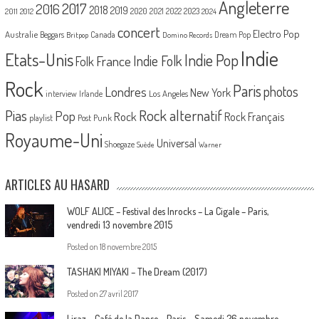
Angleterre
2017
2016
2018
2019
2020
2021
2022
2023
2011
2012
2024
concert
Electro Pop
Australie
Canada
Beggars
Dream Pop
Britpop
Domino Records
Indie
Etats-Unis
Indie Pop
France
Indie Folk
Folk
Rock
Paris
Londres
photos
New York
Los Angeles
interview
Irlande
Pias
Rock alternatif
Pop
Rock
Rock Français
playlist
Post Punk
Royaume-Uni
Universal
Shoegaze
Suède
Warner
ARTICLES AU HASARD
WOLF ALICE – Festival des Inrocks – La Cigale – Paris,
vendredi 13 novembre 2015
Posted on
18 novembre 2015
TASHAKI MIYAKI – The Dream (2017)
Posted on
27 avril 2017
Liraz – Café de la Danse – Paris – Samedi 26 novembre