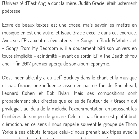
l’Université d’East Anglia dont la mère, Judith Gracie, était justement
poétesse.
Ecrire de beaux textes est une chose, mais savoir les mettre en
musique en est une autre, et Isaac Gracie excelle dans cet exercice.
Avec ses EPs aux titres évocateurs – « Songs in Black & White » et
« Songs From My Bedroom », il a doucement bâti son univers en
toute simplicité – et intimité – avant de sortir l’EP « The Death of You
and I » fin 2017, premier aperçu de son album éponyme.
C’est indéniable, il y a du Jeff Buckley dans le chant et la musique
d’Isaac Gracie, une influence assumée par ce fan de Radiohead,
Leonard Cohen et Bob Dylan. Mais ses compositions sont
probablement plus directes que celles de l’auteur de « Grace » qui
privilégiait au-delà de la mélodie l’expérimentation en poussant les
frontières de son jeu de guitare. Celui d’Isaac Gracie est plutôt brut
d’émotion; en ce sens il nous rappelle souvent le groupe de Thom
Yorke à ses débuts, lorsque celui-ci nous prenait aux tripes avec la