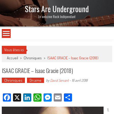
Stars Are Underground
Le webzine Rock Indépendant
Vous êtes ici
Accueil
>
Chroniques
>
ISAAC GRACIE – Isaac Gracie (2018)
ISAAC GRACIE – Isaac Gracie (2018)
Chroniques
On aime
by
David Servant
-
16 avril 2018
Facebook
X
LinkedIn
WhatsApp
Messenger
Email
Partager
1.