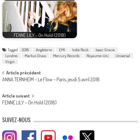
FENNE LILY - On Hold (2018)
Tagged
2018
Angleterre
EMI
Indie Rock
Isaac Gracie
Londres
Markus Dravs
Mercury Records
Royaume-Uni
Universal
Virgin
Post
Article précédent
ANNA TERNHEIM – Le Flow – Paris, jeudi 5 avril 2018
navigation
Article suivant
FENNE LILY – On Hold (2018)
SUIVEZ-NOUS