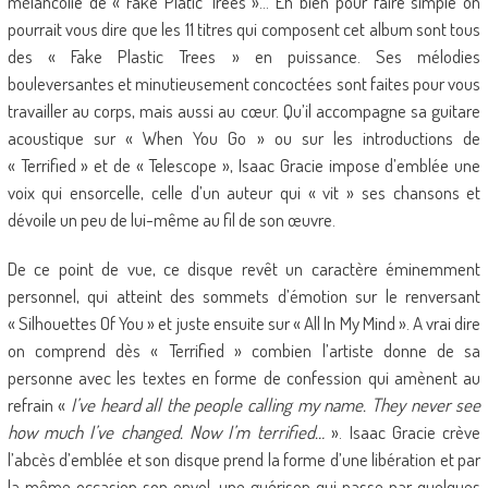
mélancolie de « Fake Platic Trees »… Eh bien pour faire simple on
pourrait vous dire que les 11 titres qui composent cet album sont tous
des « Fake Plastic Trees » en puissance. Ses mélodies
bouleversantes et minutieusement concoctées sont faites pour vous
travailler au corps, mais aussi au cœur. Qu’il accompagne sa guitare
acoustique sur « When You Go » ou sur les introductions de
« Terrified » et de « Telescope », Isaac Gracie impose d’emblée une
voix qui ensorcelle, celle d’un auteur qui « vit » ses chansons et
dévoile un peu de lui-même au fil de son œuvre.
De ce point de vue, ce disque revêt un caractère éminemment
personnel, qui atteint des sommets d’émotion sur le renversant
« Silhouettes Of You » et juste ensuite sur « All In My Mind ». A vrai dire
on comprend dès « Terrified » combien l’artiste donne de sa
personne avec les textes en forme de confession qui amènent au
refrain «
I’ve heard all the people calling my name. They never see
how much I’ve changed. Now I’m terrified…
». Isaac Gracie crève
l’abcès d’emblée et son disque prend la forme d’une libération et par
la même occasion son envol, une guérison qui passe par quelques