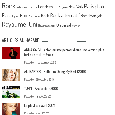
Rock
Paris
Londres
photos
New York
Los Angeles
interview
Irlande
Pias
Rock alternatif
Pop
Rock
Rock Français
playlist
Post Punk
Royaume-Uni
Universal
Shoegaze
Suède
Warner
ARTICLES AU HASARD
ANNA CALVI : « Mon art me permet d’être une version plus
forte de moi-même »
Posted on
11 septembre 2018
ALI BARTER – Hello, I’m Doing My Best (2019)
Posted on
29 octobre 2019
TURN – Antisocial (2000)
Posted on
13 août 2002
La playlist d’avril 2024
Posted on
2 avril 2024