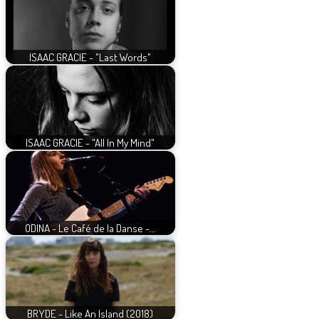
ISAAC GRACIE - "Last Words"
ISAAC GRACIE - "All In My Mind"
ODINA - Le Café de la Danse -…
BRYDE - Like An Island (2018)