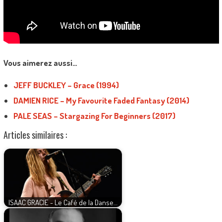
Vous aimerez aussi…
JEFF BUCKLEY – Grace (1994)
DAMIEN RICE – My Favourite Faded Fantasy (2014)
PALE SEAS – Stargazing For Beginners (2017)
Articles similaires :
ISAAC GRACIE - Le Café de la Danse…