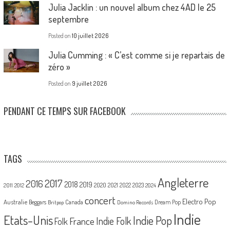
Julia Jacklin : un nouvel album chez 4AD le 25
septembre
Posted on
10 juillet 2026
Julia Cumming : « C’est comme si je repartais de
zéro »
Posted on
9 juillet 2026
PENDANT CE TEMPS SUR FACEBOOK
TAGS
Angleterre
2017
2016
2018
2019
2020
2021
2022
2023
2011
2012
2024
concert
Electro Pop
Australie
Canada
Beggars
Dream Pop
Britpop
Domino Records
Indie
Etats-Unis
Indie Pop
France
Indie Folk
Folk