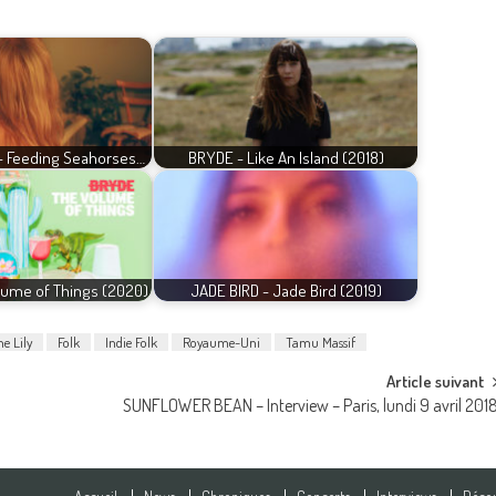
- Feeding Seahorses…
BRYDE - Like An Island (2018)
lume of Things (2020)
JADE BIRD - Jade Bird (2019)
e Lily
Folk
Indie Folk
Royaume-Uni
Tamu Massif
Article suivant
SUNFLOWER BEAN – Interview – Paris, lundi 9 avril 201