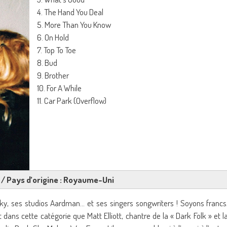
4. The Hand You Deal
5. More Than You Know
6. On Hold
7. Top To Toe
8. Bud
9. Brother
10. For A While
11. Car Park (Overflow)
ly / Pays d’origine : Royaume-Uni
sky, ses studios Aardman… et ses singers songwriters ! Soyons francs
t dans cette catégorie que Matt Elliott, chantre de la « Dark Folk » et l