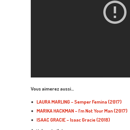
Vous aimerez aussi…
LAURA MARLING – Semper Femina (2017)
MARIKA HACKMAN – I’m Not Your Man (2017)
ISAAC GRACIE – Isaac Gracie (2018)