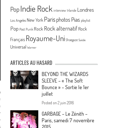
Indie Rock
Pop
Londres
interview
Irlande
Paris
Pias
photos
New York
Los Angeles
playlist
Rock alternatif
Pop
Rock
Rock
Post Punk
Royaume-Uni
Français
Shoegaze
Suède
Universal
Warner
ARTICLES AU HASARD
BEYOND THE WIZARDS
SLEEVE – « The Soft
Bounce » – Sortie le 1er
n
juillet
e
Posted on
2 juin 2016
e
r
GARBAGE – Le Zénith –
r
Paris, samedi 7 novembre
2015
i