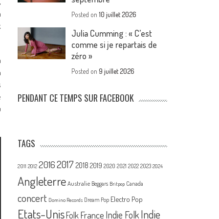
,
a
Posted on
10 juillet 2026
k
Julia Cumming : « C’est
comme si je repartais de
zéro »
n
n
Posted on
9 juillet 2026
s
e
PENDANT CE TEMPS SUR FACEBOOK
u
TAGS
2017
2016
2018
2019
2020
2021
2022
2023
2011
2012
2024
Angleterre
Australie
Canada
Beggars
Britpop
concert
Electro Pop
Dream Pop
Domino Records
Etats-Unis
Indie
France
Indie Folk
Folk