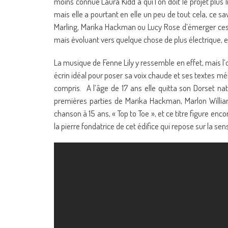
moins connue Laura Kidd à qui l’on doit le projet plus 
mais elle a pourtant en elle un peu de tout cela, ce s
Marling, Marika Hackman ou Lucy Rose d’émerger ces 
mais évoluant vers quelque chose de plus électrique, e
La musique de Fenne Lily y ressemble en effet, mais l
écrin idéal pour poser sa voix chaude et ses textes mél
compris. A l’âge de 17 ans elle quitta son Dorset nata
premières parties de Marika Hackman, Marlon Williams
chanson à 15 ans, « Top to Toe », et ce titre figure enc
la pierre fondatrice de cet édifice qui repose sur la sen