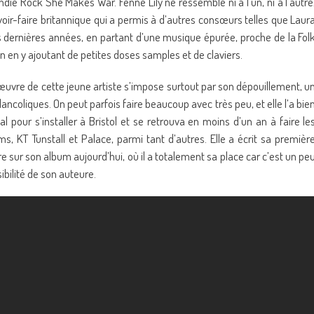
Indie Rock She Makes War. Fenne Lily ne ressemble ni à l’un, ni à l’autre
avoir-faire britannique qui a permis à d’autres consœurs telles que Laur
dernières années, en partant d’une musique épurée, proche de la Fol
n en y ajoutant de petites doses samples et de claviers.
’œuvre de cette jeune artiste s’impose surtout par son dépouillement, u
ancoliques. On peut parfois faire beaucoup avec très peu, et elle l’a bie
l pour s’installer à Bristol et se retrouva en moins d’un an à faire le
, KT Tunstall et Palace, parmi tant d’autres. Elle a écrit sa premièr
ore sur son album aujourd’hui, où il a totalement sa place car c’est un pe
sibilité de son auteure.