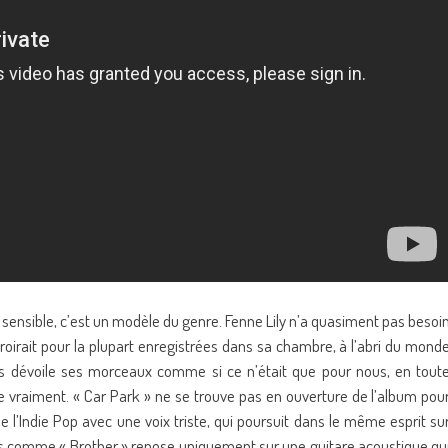
e sensible, c’est un modèle du genre. Fenne Lily n’a quasiment pas besoi
oirait pour la plupart enregistrées dans sa chambre, à l’abri du mond
nous dévoile ses morceaux comme si ce n’était que pour nous, en tout
être vraiment. « Car Park » ne se trouve pas en ouverture de l’album pou
e l’Indie Pop avec une voix triste, qui poursuit dans le même esprit su
tres comme « Brother » repose uniquement sur une guitare acoustique qu