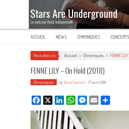
Stars Are Underground
Le webzine Rock Indépendant
ACCUEIL
NEWS
CHRONIQUES
CONCERT
Vous êtes ici
Accueil
>
Chroniques
>
FENNE LILY 
FENNE LILY – On Hold (2018)
Chroniques
by
David Servant
-
17 avril 2018
Facebook
X
LinkedIn
WhatsApp
Messenger
Email
Parta