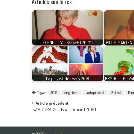
Articles similaires :
FENNE LILY - Breach (2020)
BILLIE MARTEN 
La playlist de mars 2018
BRYDE - The Vo
Tagged
2018
Angleterre
autoproduit
Bristol
Fenn
Post
Article précédent
ISAAC GRACIE – Isaac Gracie (2018)
navigation