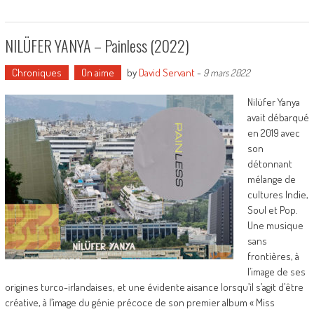
NILÜFER YANYA – Painless (2022)
Chroniques
On aime
by
David Servant
-
9 mars 2022
Nilüfer Yanya
avait débarqué
en 2019 avec
son
détonnant
mélange de
cultures Indie,
Soul et Pop.
Une musique
sans
frontières, à
l’image de ses
origines turco-irlandaises, et une évidente aisance lorsqu’il s’agit d’être
créative, à l’image du génie précoce de son premier album « Miss