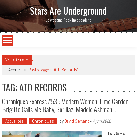
Stars Are Underground
Le webzine Rock Indépendant
Vous êtes ici
Accueil
>
Posts tagged "ATO Records"
TAG: ATO RECORDS
Chroniques Express #53 : Modern Woman, Lime Garden,
Brigitte Calls Me Baby, Gorillaz, Maddie Ashman…
Actualités
Chroniques
by
David Servant
-
4 juin 2026
La 53ème