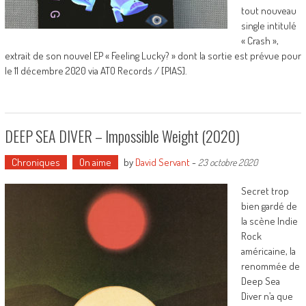
tout nouveau
single intitulé
« Crash »,
extrait de son nouvel EP « Feeling Lucky? » dont la sortie est prévue pour
le 11 décembre 2020 via ATO Records / [PIAS].
DEEP SEA DIVER – Impossible Weight (2020)
Chroniques
On aime
by
David Servant
-
23 octobre 2020
Secret trop
bien gardé de
la scène Indie
Rock
américaine, la
renommée de
Deep Sea
Diver n’a que