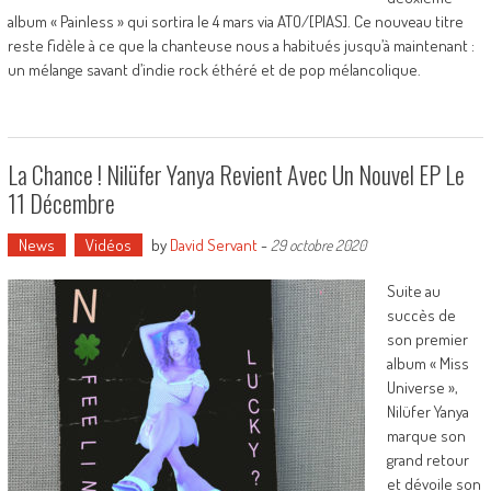
album « Painless » qui sortira le 4 mars via ATO/[PIAS]. Ce nouveau titre
reste fidèle à ce que la chanteuse nous a habitués jusqu’à maintenant :
un mélange savant d’indie rock éthéré et de pop mélancolique.
La Chance ! Nilüfer Yanya Revient Avec Un Nouvel EP Le
11 Décembre
News
Vidéos
by
David Servant
-
29 octobre 2020
Suite au
succès de
son premier
album « Miss
Universe »,
Nilüfer Yanya
marque son
grand retour
et dévoile son