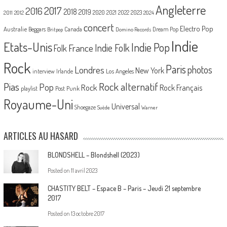
Angleterre
2017
2016
2018
2019
2020
2021
2022
2023
2011
2012
2024
concert
Electro Pop
Australie
Canada
Beggars
Dream Pop
Britpop
Domino Records
Indie
Etats-Unis
Indie Pop
France
Indie Folk
Folk
Rock
Paris
Londres
photos
New York
Los Angeles
interview
Irlande
Pias
Rock alternatif
Pop
Rock
Rock Français
playlist
Post Punk
Royaume-Uni
Universal
Shoegaze
Suède
Warner
ARTICLES AU HASARD
BLONDSHELL – Blondshell (2023)
Posted on
11 avril 2023
CHASTITY BELT – Espace B – Paris – Jeudi 21 septembre
2017
Posted on
13 octobre 2017