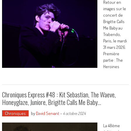
Retour en
images sur le
concert de
Brigitte Calls
Me Baby au
Trabendo,
Paris, le mardi
31 mars 2026.
Première
partie : The
Heroines
Chroniques Express #48 : Kit Sebastian, The Waeve,
Honeyglaze, Juniore, Brigitte Calls Me Baby…
Chroniques
by
David Servant
-
4 octobre 2024
La 48ème