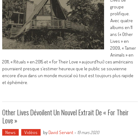
groupe
prolifique.
Avec quatre
albums en 11
ans (« Other
Lives » en
2009, « Tamer
Animals » en
2011, « Rituals » en 2015 et « For Their Love » aujourd’hui) ces américains
pourraient presque s’estimer heureux que le public se souvienne
encore d’eux dans un monde musical où tout est toujours plus rapide
et éphémère.
Other Lives Dévoilent Un Nouvel Extrait De « For Their
Love »
News
Vidéos
by
David Servant
-
19 mars 2020