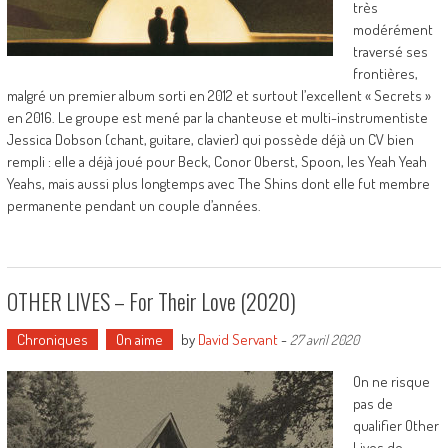
très
modérément
traversé ses
frontières,
malgré un premier album sorti en 2012 et surtout l’excellent « Secrets »
en 2016. Le groupe est mené par la chanteuse et multi-instrumentiste
Jessica Dobson (chant, guitare, clavier) qui possède déjà un CV bien
rempli : elle a déjà joué pour Beck, Conor Oberst, Spoon, les Yeah Yeah
Yeahs, mais aussi plus longtemps avec The Shins dont elle fut membre
permanente pendant un couple d’années.
OTHER LIVES – For Their Love (2020)
Chroniques
On aime
by
David Servant
-
27 avril 2020
On ne risque
pas de
qualifier Other
Lives de