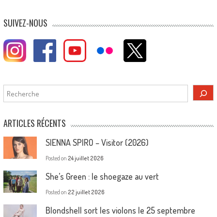
navigation
SUIVEZ-NOUS
Rechercher
ARTICLES RÉCENTS
SIENNA SPIRO – Visitor (2026)
Posted on
24 juillet 2026
She’s Green : le shoegaze au vert
Posted on
22 juillet 2026
Blondshell sort les violons le 25 septembre