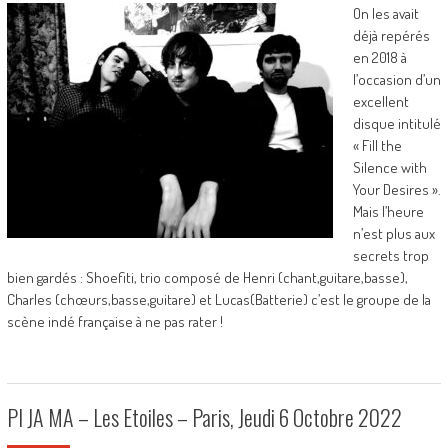
On les avait
déjà repérés
en 2018 à
l’occasion d’un
excellent
disque intitulé
« Fill the
Silence with
Your Desires ».
Mais l’heure
n’est plus aux
secrets trop
bien gardés : Shoefiti, trio composé de Henri (chant,guitare,basse),
Charles (chœurs,basse,guitare) et Lucas(Batterie) c’est le groupe de la
scène indé française à ne pas rater !
PI JA MA – Les Etoiles – Paris, Jeudi 6 Octobre 2022