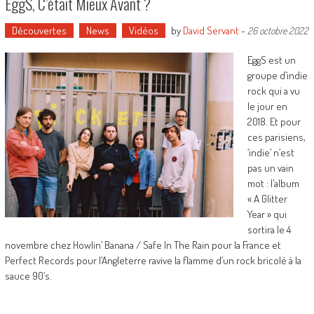
EggS, C’était Mieux Avant ?
Découvertes
News
Vidéos
by
David Servant
-
26 octobre 2022
EggS est un
groupe d’indie
rock qui a vu
le jour en
2018. Et pour
ces parisiens,
‘indie’ n’est
pas un vain
mot : l’album
« A Glitter
Year » qui
sortira le 4
novembre chez Howlin’ Banana / Safe In The Rain pour la France et
Perfect Records pour l’Angleterre ravive la flamme d’un rock bricolé à la
sauce 90’s.