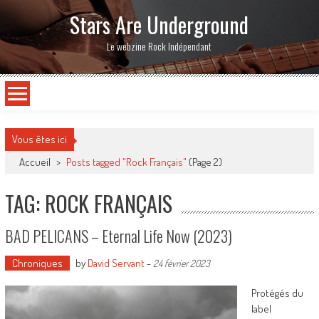
Stars Are Underground
Le webzine Rock Indépendant
Vous êtes ici
Accueil
>
Posts tagged "Rock Français"
(Page 2)
TAG: ROCK FRANÇAIS
BAD PELICANS – Eternal Life Now (2023)
Chroniques
by
David Servant
-
24 février 2023
Protégés du
label