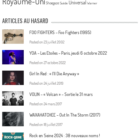
Royaume-Uni
Universal
Shoegaze
Suède
Warner
ARTICLES AU HASARD
FOO FIGHTERS – Foo Fighters (1995)
Posted on
23 juillet 2002
YOA – Les Etoiles – Paris, jeudi 6 octobre 2022
Posted on
27 octobre 2022
Girl In Red : « I’ll Die Anyway »
Posted on
24 juillet 2019
VOLIN – « Volcan » – Sortie le 31 mars
Posted on
24 mars 2017
WAXAHATCHEE – Out In The Storm (2017)
Posted on
18 juillet 2017
Rock en Seine 2024 : 38 nouveaux noms !