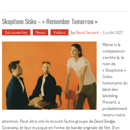
Skopitone Sisko – « Remember Tomorrow »
Découvertes
News
Vidéos
by
David Servant
-
5 juillet 2022
Même si la
comparaison
s’arrête là, le
nom de
« Skopitone »
Sisko,
homonyme du
label des
Wedding
Present, a
probablement
retenu notre
attention. Peut-être ont-ils écouté l’autre groupe de David Gedge,
Cinerama, et leur musique en forme de bande originale de film. D’un