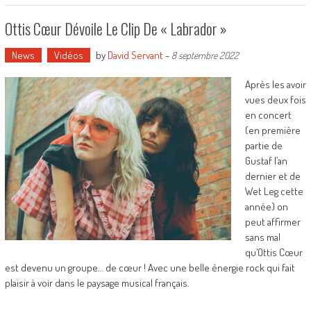
Ottis Cœur Dévoile Le Clip De « Labrador »
News
Vidéos
by
David Servant
-
8 septembre 2022
Après les avoir
vues deux fois
en concert
(en première
partie de
Gustaf l’an
dernier et de
Wet Leg cette
année) on
peut affirmer
sans mal
qu’Ottis Cœur
est devenu un groupe… de cœur ! Avec une belle énergie rock qui fait
plaisir à voir dans le paysage musical français.