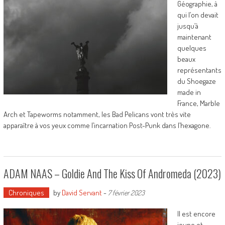
Géographie, à
qui l’on devait
jusqu’à
maintenant
quelques
beaux
représentants
du Shoegaze
made in
France, Marble
Arch et Tapeworms notamment, les Bad Pelicans vont très vite
apparaître à vos yeux comme l’incarnation Post-Punk dans l’hexagone.
ADAM NAAS – Goldie And The Kiss Of Andromeda (2023)
Chroniques
by
David Servant
-
7 février 2023
Il est encore
jeune et