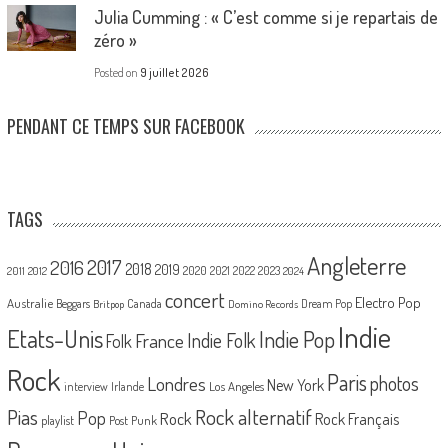
Julia Cumming : « C’est comme si je repartais de
zéro »
Posted on
9 juillet 2026
PENDANT CE TEMPS SUR FACEBOOK
TAGS
Angleterre
2017
2016
2018
2019
2020
2021
2022
2023
2011
2012
2024
concert
Electro Pop
Australie
Canada
Beggars
Dream Pop
Britpop
Domino Records
Indie
Etats-Unis
Indie Pop
France
Indie Folk
Folk
Rock
Paris
Londres
photos
New York
Los Angeles
interview
Irlande
Pias
Rock alternatif
Pop
Rock
Rock Français
playlist
Post Punk