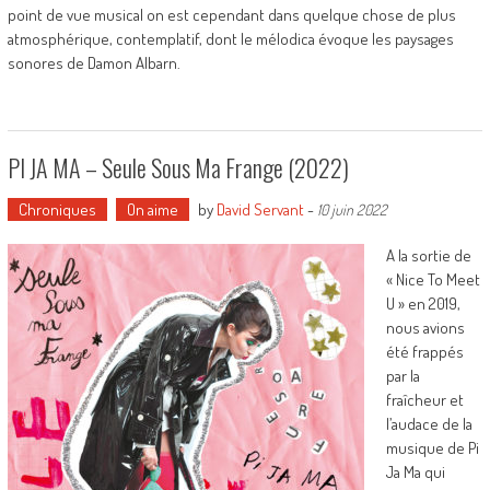
point de vue musical on est cependant dans quelque chose de plus
atmosphérique, contemplatif, dont le mélodica évoque les paysages
sonores de Damon Albarn.
PI JA MA – Seule Sous Ma Frange (2022)
Chroniques
On aime
by
David Servant
-
10 juin 2022
A la sortie de
« Nice To Meet
U » en 2019,
nous avions
été frappés
par la
fraîcheur et
l’audace de la
musique de Pi
Ja Ma qui