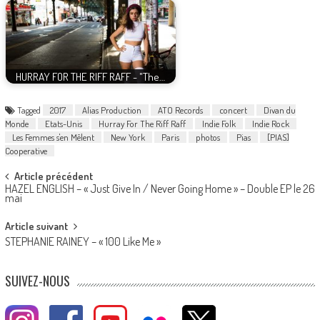
HURRAY FOR THE RIFF RAFF - "The…
Tagged
2017
Alias Production
ATO Records
concert
Divan du
Monde
Etats-Unis
Hurray For The Riff Raff
Indie Folk
Indie Rock
Les Femmes s'en Mêlent
New York
Paris
photos
Pias
[PIAS]
Cooperative
Post
Article précédent
HAZEL ENGLISH – « Just Give In / Never Going Home » – Double EP le 26
navigation
mai
Article suivant
STEPHANIE RAINEY – « 100 Like Me »
SUIVEZ-NOUS