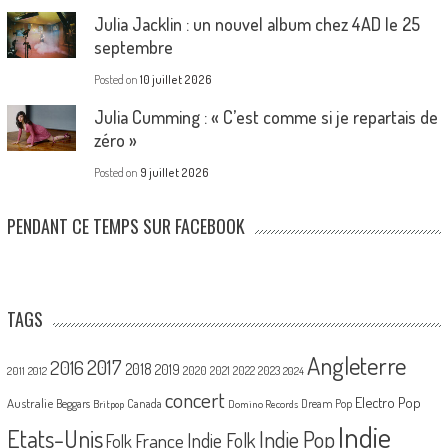
Julia Jacklin : un nouvel album chez 4AD le 25
septembre
Posted on
10 juillet 2026
Julia Cumming : « C’est comme si je repartais de
zéro »
Posted on
9 juillet 2026
PENDANT CE TEMPS SUR FACEBOOK
TAGS
Angleterre
2017
2016
2018
2019
2020
2021
2022
2023
2011
2012
2024
concert
Electro Pop
Australie
Canada
Beggars
Dream Pop
Britpop
Domino Records
Indie
Etats-Unis
Indie Pop
France
Indie Folk
Folk