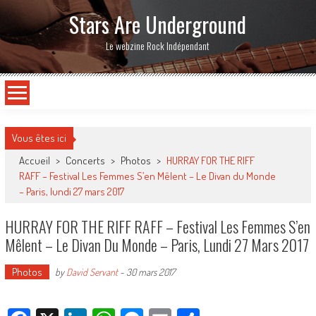
Stars Are Underground
Le webzine Rock Indépendant
Vous êtes ici
Accueil
>
Concerts
>
Photos
>
HURRAY FOR THE RIFF
RAFF – Festival Les Femmes S’en Mêlent – Le Divan du Monde
– Paris, lundi 27 mars 2017
HURRAY FOR THE RIFF RAFF – Festival Les Femmes S’en
Mêlent – Le Divan Du Monde – Paris, Lundi 27 Mars 2017
Photos
by
David Servant
-
30 mars 2017