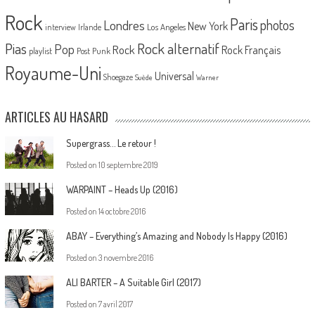
Rock
Paris
Londres
photos
New York
Los Angeles
interview
Irlande
Pias
Rock alternatif
Pop
Rock
Rock Français
playlist
Post Punk
Royaume-Uni
Universal
Shoegaze
Suède
Warner
ARTICLES AU HASARD
Supergrass… Le retour !
Posted on
10 septembre 2019
WARPAINT – Heads Up (2016)
Posted on
14 octobre 2016
ABAY – Everything’s Amazing and Nobody Is Happy (2016)
Posted on
3 novembre 2016
ALI BARTER – A Suitable Girl (2017)
Posted on
7 avril 2017