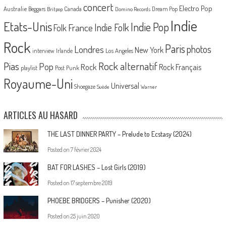
concert
Electro Pop
Australie
Canada
Beggars
Dream Pop
Britpop
Domino Records
Indie
Etats-Unis
Indie Pop
France
Indie Folk
Folk
Rock
Paris
Londres
photos
New York
Los Angeles
interview
Irlande
Pias
Rock alternatif
Pop
Rock
Rock Français
playlist
Post Punk
Royaume-Uni
Universal
Shoegaze
Suède
Warner
ARTICLES AU HASARD
THE LAST DINNER PARTY – Prelude to Ecstasy (2024)
Posted on
7 février 2024
BAT FOR LASHES – Lost Girls (2019)
Posted on
17 septembre 2019
PHOEBE BRIDGERS – Punisher (2020)
Posted on
25 juin 2020