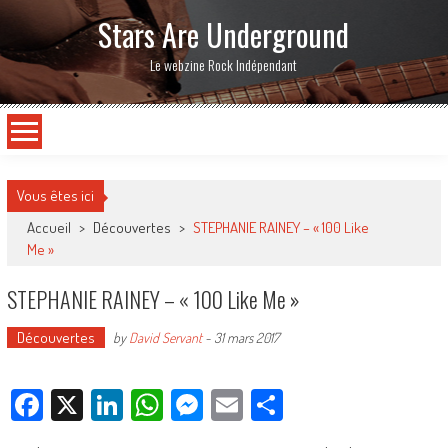
Stars Are Underground
Le webzine Rock Indépendant
Vous êtes ici
Accueil
>
Découvertes
>
STEPHANIE RAINEY – « 100 Like
Me »
STEPHANIE RAINEY – « 100 Like Me »
Découvertes
by
David Servant
-
31 mars 2017
Facebook
X
LinkedIn
WhatsApp
Messenger
Email
Partager