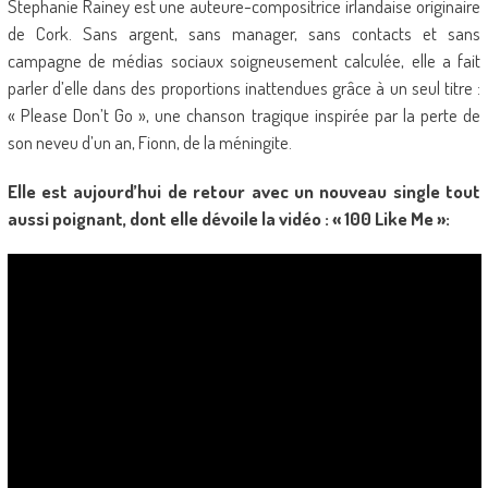
Stephanie Rainey est une auteure-compositrice irlandaise originaire
de Cork. Sans argent, sans manager, sans contacts et sans
campagne de médias sociaux soigneusement calculée, elle a fait
parler d’elle dans des proportions inattendues grâce à un seul titre :
« Please Don’t Go », une chanson tragique inspirée par la perte de
son neveu d’un an, Fionn, de la méningite.
Elle est aujourd’hui de retour avec un nouveau single tout
aussi poignant, dont elle dévoile la vidéo : « 100 Like Me »: