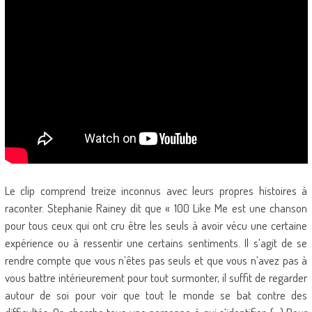
Le clip comprend treize inconnus avec leurs propres histoires à
raconter. Stephanie Rainey dit que « 100 Like Me est une chanson
pour tous ceux qui ont cru être les seuls à avoir vécu une certaine
expérience ou à ressentir une certains sentiments. Il s’agit de se
rendre compte que vous n’êtes pas seuls et que vous n’avez pas à
vous battre intérieurement pour tout surmonter, il suffit de regarder
autour de soi pour voir que tout le monde se bat contre des