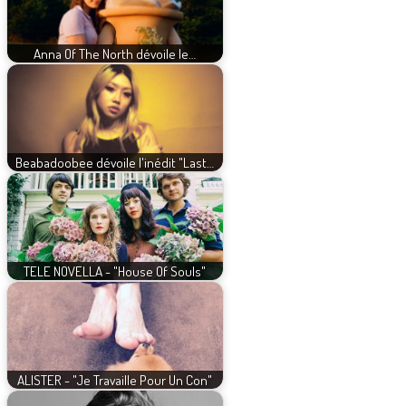
Anna Of The North dévoile le…
Beabadoobee dévoile l'inédit "Last…
TELE NOVELLA - "House Of Souls"
ALISTER - "Je Travaille Pour Un Con"