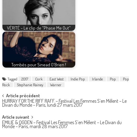
VÉRITÉ - Le clip de "Phase Me Out"
Tombés pour Sinead O'Brien !
Tagged
2017
Cork
East West
Indie Pop
Irlande
Pop
Pop
Rock
Stephanie Rainey
Warner
Post
Article précédent
HURRAY FOR THE RIFF RAFF – Festival Les Femmes S’en Mêlent – Le
navigation
Divan du Monde – Paris, lundi 27 mars 2017
Article suivant
EMILIE & OGDEN – Festival Les Femmes S’en Mêlent – Le Divan du
Monde – Paris, mardi 28 mars 2017