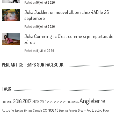
Posted on
16 juillet 2026
Julia Jacklin : un nouvel album chez 4AD le 25
septembre
Posted on
10 juillet 2026
Julia Cumming : « C’est comme si je repartais de
zéro »
Posted on
9 juillet 2026
PENDANT CE TEMPS SUR FACEBOOK
TAGS
Angleterre
2017
2016
2018
2019
2020
2021
2022
2023
2011
2012
2024
concert
Electro Pop
Australie
Canada
Beggars
Dream Pop
Britpop
Domino Records