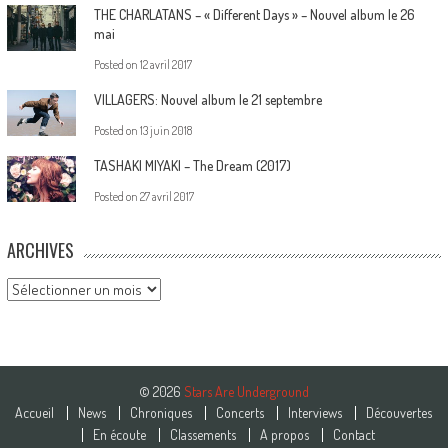
THE CHARLATANS – « Different Days » – Nouvel album le 26
mai
Posted on
12 avril 2017
VILLAGERS: Nouvel album le 21 septembre
Posted on
13 juin 2018
TASHAKI MIYAKI – The Dream (2017)
Posted on
27 avril 2017
ARCHIVES
Archives
© 2026
Stars Are Underground
Accueil
News
Chroniques
Concerts
Interviews
Découvertes
En écoute
Classements
A propos
Contact