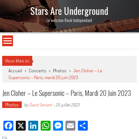
Stars Are Underground
Le webzine Rock Indépendant
Vous êtes ici
Accueil
>
Concerts
>
Photos
>
Jen Cloher – Le
Supersonic – Paris, mardi 20 juin 2023
Jen Cloher – Le Supersonic – Paris, Mardi 20 Juin 2023
Photos
by
David Servant
-
25 juillet 2023
Facebook
X
LinkedIn
WhatsApp
Messenger
Email
Partager