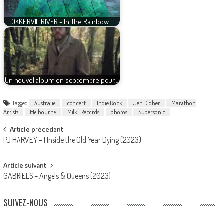
OKKERVIL RIVER - In The Rainbow…
Un nouvel album en septembre pour…
Tagged
Australie
concert
Indie Rock
Jen Cloher
Marathon
Artists
Melbourne
Milk! Records
photos
Supersonic
Post
Article précédent
PJ HARVEY – I Inside the Old Year Dying (2023)
navigation
Article suivant
GABRIELS – Angels & Queens (2023)
SUIVEZ-NOUS