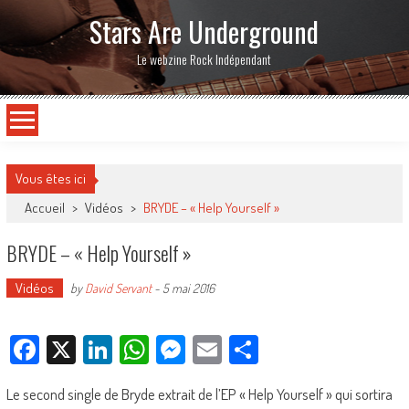
Stars Are Underground
Le webzine Rock Indépendant
Vous êtes ici
Accueil
>
Vidéos
>
BRYDE – « Help Yourself »
BRYDE – « Help Yourself »
Vidéos
by
David Servant
-
5 mai 2016
Facebook
X
LinkedIn
WhatsApp
Messenger
Email
Partager
Le second single de Bryde extrait de l’EP « Help Yourself » qui sortira