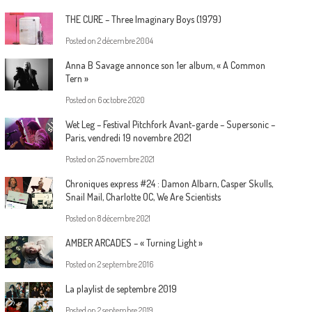
THE CURE – Three Imaginary Boys (1979)
Posted on
2 décembre 2004
Anna B Savage annonce son 1er album, « A Common
Tern »
Posted on
6 octobre 2020
Wet Leg – Festival Pitchfork Avant-garde – Supersonic –
Paris, vendredi 19 novembre 2021
Posted on
25 novembre 2021
Chroniques express #24 : Damon Albarn, Casper Skulls,
Snail Mail, Charlotte OC, We Are Scientists
Posted on
8 décembre 2021
AMBER ARCADES – « Turning Light »
Posted on
2 septembre 2016
La playlist de septembre 2019
Posted on
2 septembre 2019