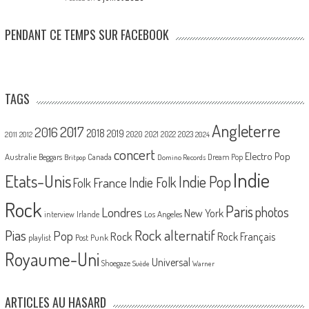
PENDANT CE TEMPS SUR FACEBOOK
TAGS
Angleterre
2017
2016
2018
2019
2020
2021
2022
2023
2011
2012
2024
concert
Electro Pop
Australie
Canada
Beggars
Dream Pop
Britpop
Domino Records
Indie
Etats-Unis
Indie Pop
France
Indie Folk
Folk
Rock
Paris
Londres
photos
New York
Los Angeles
interview
Irlande
Pias
Rock alternatif
Pop
Rock
Rock Français
playlist
Post Punk
Royaume-Uni
Universal
Shoegaze
Suède
Warner
ARTICLES AU HASARD