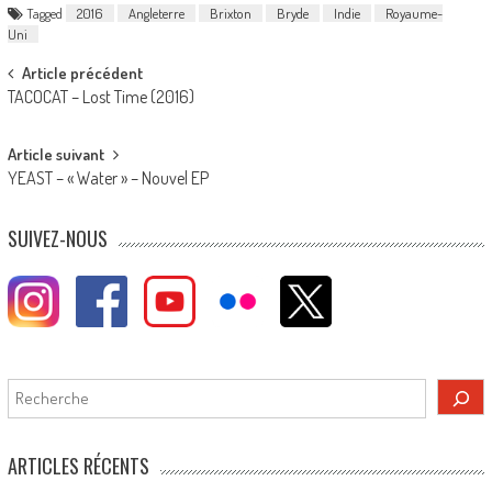
Tagged
2016
Angleterre
Brixton
Bryde
Indie
Royaume-
Uni
Post
Article précédent
TACOCAT – Lost Time (2016)
navigation
Article suivant
YEAST – « Water » – Nouvel EP
SUIVEZ-NOUS
Rechercher
ARTICLES RÉCENTS